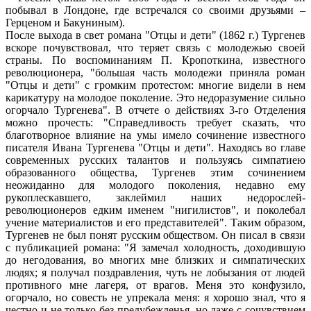
побывал в Лондоне, где встречался со своими друзьями –
Герценом и Бакуниным).
После выхода в свет романа "Отцы и дети" (1862 г.) Тургенев
вскоре почувствовал, что теряет связь с молодежью своей
страны. По воспоминаниям П. Кропоткина, известного
революционера, "большая часть молодежи приняла роман
"Отцы и дети" с громким протестом: многие видели в нем
карикатуру на молодое поколение. Это недоразумение сильно
огорчало Тургенева". В отчете о действиях 3-го Отделения
можно прочесть: "Справедливость требует сказать, что
благотворное влияние на умы имело сочинение известного
писателя Ивана Тургенева "Отцы и дети". Находясь во главе
современных русских талантов и пользуясь симпатиею
образованного общества, Тургенев этим сочинением
неожиданно для молодого поколения, недавно ему
рукоплескавшего, заклеймил наших недорослей-
революционеров едким именем "нигилистов", и поколебал
учение материалистов и его представителей". Таким образом,
Тургенев не был понят русским обществом. Он писал в связи
с публикацией романа: "Я замечал холодность, доходившую
до негодования, во многих мне близких и симпатических
людях; я получал поздравления, чуть не лобызания от людей
противного мне лагеря, от врагов. Меня это конфузило,
огорчало, но совесть не упрекала меня: я хорошо знал, что я
честно и не только без предубежденья, но даже с сочувствием