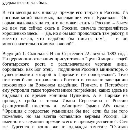
удержаться от улыбки.
В эти месяцы как никогда прежде его тянуло в Россию. Из
воспоминаний знакомых, навещавших его в Буживале: "Он
горько жаловался на то, что не может ехать в Россию. – Зачем
же вам так сейчас ехать в Россию, сначала поправляйтесь
хорошенько здесь! – "Да, но я бы мог продолжать там работу, я
кое-что начал, что надобно бы писать там", – и он
многозначительно кивнул головой".
Ведущий 1. Скончался Иван Сергеевич 22 августа 1883 года.
На церемонии отпевания присутствовал "целый мирок людей
богатырского роста с расплывчатыми чертами лица,
бородатых, как Бог-отец, – подлинная Россия в миниатюре, о
существовании которой в Париже и не подозревали". Тело
писателя было отправлено в Россию и согласно завещанию
похоронено на Волковом кладбище. Причем, в Петербурге
ему устроили такое торжественное погребение, каких здесь не
видывали со времен кончины Пушкина. А в Париже на
проводах гроба с телом Ивана Сергеевича в Россию
французский писатель и публицист Эдмон Абу сказал:
"Франция с гордостью усыновила бы вас, если бы вы того
пожелали, но вы всегда оставались верным России. Ей
именно вы служили прежде всего и преимущественно". Сам
же Тургенев в конце жизни однажды заметил: "Считаю