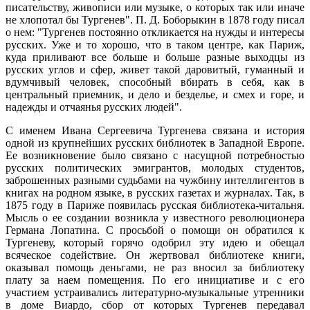
писательству, живописи или музыке, о которых так или иначе
не хлопотал бы Тургенев". П. Д. Боборыкин в 1878 году писал
о нем: "Тургенев постоянно откликается на нужды и интересы
русских. Уже и то хорошо, что в таком центре, как Париж,
куда приливают все больше и больше разные выходцы из
русских углов и сфер, живет такой даровитый, гуманный и
вдумчивый человек, способный вбирать в себя, как в
центральный приемник, и дело и безделье, и смех и горе, и
надежды и отчаянья русских людей".
С именем Ивана Сергеевича Тургенева связана и история
одной из крупнейших русских библиотек в Западной Европе.
Ее возникновение было связано с насущной потребностью
русских политических эмигрантов, молодых студентов,
заброшенных разными судьбами на чужбину интеллигентов в
книгах на родном языке, в русских газетах и журналах. Так, в
1875 году в Париже появилась русская библиотека-читальня.
Мысль о ее создании возникла у известного революционера
Германа Лопатина. С просьбой о помощи он обратился к
Тургеневу, который горячо одобрил эту идею и обещал
всяческое содействие. Он жертвовал библиотеке книги,
оказывал помощь деньгами, не раз вносил за библиотеку
плату за наем помещения. По его инициативе и с его
участием устраивались литературно-музыкальные утренники
в доме Виардо, сбор от которых Тургенев передавал