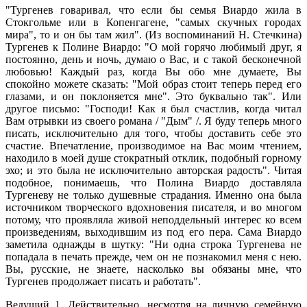
"Тургенев говаривал, что если бы семья Виардо жила в
Стокгольме или в Копенгагене, "самых скучных городах
мира", то и он бы там жил". (Из воспоминаний Н. Стечкина)
Тургенев к Полине Виардо: "О мой горячо любимый друг, я
постоянно, день и ночь, думаю о Вас, и с такой бесконечной
любовью! Каждый раз, когда Вы обо мне думаете, Вы
спокойно можете сказать: "Мой образ стоит теперь перед его
глазами, и он поклоняется мне". Это буквально так". Или
другое письмо: "Господи! Как я был счастлив, когда читал
Вам отрывки из своего романа / "Дым" /. Я буду теперь много
писать, исключительно для того, чтобы доставить себе это
счастие. Впечатление, производимое на Вас моим чтением,
находило в моей душе стократный отклик, подобный горному
эхо; и это была не исключительно авторская радость". Читая
подобное, понимаешь, что Полина Виардо доставляла
Тургеневу не только душевные страдания. Именно она была
источником творческого вдохновения писателя, и во многом
потому, что проявляла живой неподдельный интерес ко всем
произведениям, выходившим из под его пера. Сама Виардо
заметила однажды в шутку: "Ни одна строка Тургенева не
попадала в печать прежде, чем он не познакомил меня с нею.
Вы, русские, не знаете, насколько вы обязаны мне, что
Тургенев продолжает писать и работать".
Ведущий 1. Действительно, несмотря на личную семейную