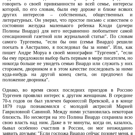
говорить о своей привязанности ко всей семье, интересы
которой, по его словам, были ему дороже и ближе всяких
других интересов – собственных, общественных и
литературных. Он уверял, что простое письмо с известием о
состоянии желудка маленького ребенка Клоди (дочери
Полины Виардо) для него несравненно любопытнее самой
сенсационной газетной или журнальной статьи". По словам
самого Тургенева, "если бы они (семья Виардо) решили
поехать в Австралию, я последовал бы за ними". Или, как
пишет Андре Моруа в своей монографии "Тургенев", "если
бы ему предложили выбор быть первым в мире писателем, но
никогда больше не увидеть семью Виардо или служить у них
сторожем, дворником и в этом качестве последовать за ними
куда-нибудь на другой конец света, он предпочел бы
положение дворника".
Однако, во время своих последних приездов в Россию
Тургенев проявлял интерес к другим женщинам. В середине
70-х годов он был увлечен баронессой Вревской, а в конце
1879 года познакомился с молодой актрисой Марией
Гавриловной Савиной. Между ними установилась некоторая
близость. Но несмотря на это Полина Виардо сохраняла всю
свою власть над ним. Даже в те минуты, когда он, казалось,
бывал особенно счастлив в России, он мог неожиданно
заявить друзьям: "Если госпожа Виардо сейчас позовет меня, я