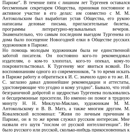
Париже". В течение пяти с лишним лет Тургенев оставался
бессменным секретарем Общества, принимая постоянное и
активное участие в его делах: им совместно с М. М.
Антокольским был выработан устав Общества, его рукою
написаны деловые письма, пригласительные билеты,
программы литературно-музыкальных вечеров.
Знаменательно, что самым последним выездом Тургенева из
дома было посещение Новогодней елки в Обществе русских
художников в Париже.
Но помощь молодым художникам была не единственной
заботой писателя. Он постоянно кого-то рекомендовал
издателям, о ком-то хлопотал, кого-то опекал, кому-то
покровительствовал. К Тургеневу мог явиться всякий. По
воспоминаниям одного из современников, "в то время искать
в Париже работу и обратиться к И. С. значило одно и то же. И.
С. заглазно давал длиннейшие рекомендации и аттестаты,
удостоверяющие что угодно и кому угодно". Бывало, что этой
безграничной добротой и щедростью Тургенева пользовались
и бесцеремонные просители. Но именно он помог в трудную
минуту Н. Н. Миклухо-Маклаю, художникам М. М.
Антокольскому и В. В. Матэ, а также многим другим. М.
Ковалевский вспоминал: "Живя по личным причинам в
Париже, он в то же время служил русским интересам. Мне
назвали его шутя "послом от русской интеллигенции". Не
было русского или русской, сколько-нибудь прикосновенных к