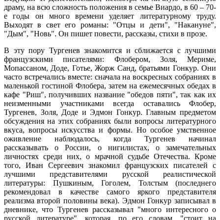
драму, на всю сложность положения в семье Виардо, в 60 – 70-
е годы он много времени уделяет литературному труду.
Выходят в свет его романы: "Отцы и дети", "Накануне",
"Дым", "Новь". Он пишет повести, рассказы, стихи в прозе.
В эту пору Тургенев знакомится и сближается с лучшими
французскими писателями: Флобером, Золя, Мериме,
Мопассаном, Доде, Готье, Жорж Санд, братьями Гонкур. Они
часто встречались вместе: сначала на воскресных собраниях в
маленькой гостиной Флобера, затем на ежемесячных обедах в
кафе "Риш", получивших название "обедов пяти", так как их
неизменными участниками всегда оставались Флобер,
Тургенев, Золя, Доде и Эдмон Гонкур. Главным предметом
обсуждения на этих собраниях были вопросы литературного
вкуса, вопросы искусства и формы. Но особое умственное
оживление наблюдалось, когда Тургенев начинал
рассказывать о России, о нигилистах, о замечательных
личностях среди них, о мрачной судьбе Отечества. Кроме
того, Иван Сергеевич знакомил французских писателей с
лучшими представителями русской реалистической
литературы: Пушкиным, Гоголем, Толстым (последнего
рекомендовал в качестве самого яркого представителя
реализма второй половины века). Эдмон Гонкур записывал в
дневнике, что Тургенев рассказывал "много интересного о
русской литературе", которая, по его словам, "стоит на