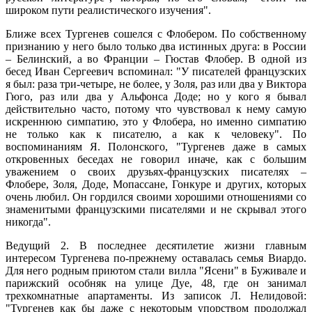
широком пути реалистического изучения".
Ближе всех Тургенев сошелся с Флобером. По собственному
признанию у него было только два истинных друга: в России
– Белинский, а во Франции – Гюстав Флобер. В одной из
бесед Иван Сергеевич вспоминал: "У писателей французских
я был: раза три-четыре, не более, у Золя, раз или два у Виктора
Гюго, раз или два у Альфонса Доде; но у кого я бывал
действительно часто, потому что чувствовал к нему самую
искреннюю симпатию, это у Флобера, но именно симпатию
не только как к писателю, а как к человеку". По
воспоминаниям Я. Полонского, "Тургенев даже в самых
откровенных беседах не говорил иначе, как с большим
уважением о своих друзьях-французских писателях –
Флобере, Золя, Доде, Мопассане, Гонкуре и других, которых
очень любил. Он гордился своими хорошими отношениями со
знаменитыми французскими писателями и не скрывал этого
никогда".
Ведущий 2. В последнее десятилетие жизни главным
интересом Тургенева по-прежнему оставалась семья Виардо.
Для него родным приютом стали вилла "Ясени" в Буживале и
парижский особняк на улице Дуе, 48, где он занимал
трехкомнатные апартаменты. Из записок Л. Нелидовой:
"Тургенев как бы даже с некоторым упорством продолжал