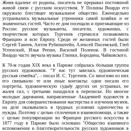
Живя вдалеке от родины, писатель не прерывал постоянной
живой связи с русским искусством. У Полины Виардо его
окружало блестящее музыкальное общество. Еженедельно
устраивались музыкальные утренники самой хозяйки и ее
знаменитых гостей. Часто ее дом посещали и приезжающие из
России русские музыканты, писатели, художники, с
творчеством которых Тургенев стремился познакомить
Францию и всю Европу. Среди ее желанных гостей были
Сергей Танеев, Антон Рубинштейн, Алексей Писемский, Глеб
Успенский, Илья Репин, Василий Поленов. В гостиной
Виардо часто звучала музыка Глинки, Бородина, Чайковского.
К 70-м годам XIX века в Париже собралась большая группа
русских художников. "У нас тут завелась художническая
русская семейка", – писал И. С. Тургенев. Со многими из них
его связывали те или иные контакты: одни писали его
портреты, художническую судьбу других он устраивал, не
жалея сил, с третьими находился в переписке. Но многие
молодые дарования, направленные Академией художеств в
Европу для совершенствования мастерства и изучения музеев,
на деле оказывались в трудных условиях одиночества и
нужды. Поэтому с целью сплочения и взаимопомощи, а также
с целью популяризации во Франции русского искусства в
1877 году в Париже было основано "Общество взаимного
вспоможения и благотворительности русских художников в