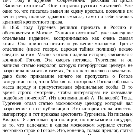
1847 году в журнале "Современник" рассказы из цикла
"Записки охотника". Они потрясли русских читателей. Уже
одно то, что писатель вывел на сцену крестьян, позволив им
вести речи, полные здравого смысла, само по себе явилось
критикой крепостного права.
В 1850 году Тургенев решился приехать в Россию и
обосноваться в Москве. "Записки охотника", уже вышедшие
отдельным изданием, воспринимались как очень смелая
книга. Она принесла писателю уважение молодежи. Третье
отделение (иначе говоря, царская тайная полиция) начало
следить за ним. Масло в огонь подлила история, связанная с
кончиной Гоголя. Эта смерть потрясла Тургенева, и он
написал статью-некролог, которую петербургская цензура не
разрешила печатать в газетах, "так как от высшего начальства
дано было приказание ничего не пропускать о Гоголе
вследствие того, что в Москве на похоронах Гоголя собралась
масса народу и присутствовали официальные особы. В то
время строго смотрели, чтобы литераторам не оказывали
подобных почестей". (Из воспоминаний А. Панаевой) Тогда
Тургенев отдал статью московскому цензору, который дал
разрешение на ее публикацию. Эта история стала известна
императору, и тот приказал арестовать Тургенева. Из письма к
Виардо: "Я арестован при полиции, по приказанию государя,
за то, что напечатал в одном московском журнале статью,
несколько строк о Гоголе. Это, конечно, только предлог, статья