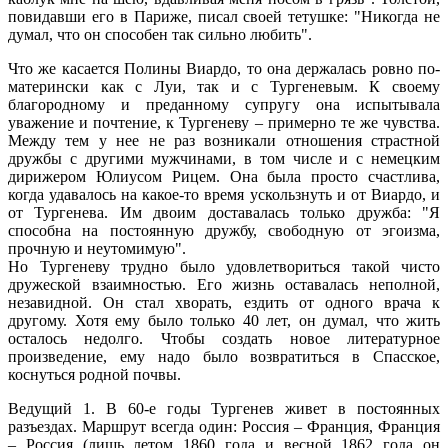
повидавши его в Париже, писал своей тетушке: "Никогда не
думал, что он способен так сильно любить".
Что же касается Полины Виардо, то она держалась ровно по-
матерински как с Луи, так и с Тургеневым. К своему
благородному и преданному супругу она испытывала
уважение и почтение, к Тургеневу – примерно те же чувства.
Между тем у нее не раз возникали отношения страстной
дружбы с другими мужчинами, в том числе и с немецким
дирижером Юлиусом Рицем. Она была просто счастлива,
когда удавалось на какое-то время ускользнуть и от Виардо, и
от Тургенева. Им двоим доставалась только дружба: "Я
способна на постоянную дружбу, свободную от эгоизма,
прочную и неутомимую".
Но Тургеневу трудно было удовлетвориться такой чисто
дружеской взаимностью. Его жизнь оставалась неполной,
незавидной. Он стал хворать, ездить от одного врача к
другому. Хотя ему было только 40 лет, он думал, что жить
осталось недолго. Чтобы создать новое литературное
произведение, ему надо было возвратиться в Спасское,
коснуться родной почвы.
Ведущий 1. В 60-е годы Тургенев живет в постоянных
разъездах. Маршрут всегда один: Россия – Франция, Франция
– Россия (лишь летом 1860 года и весной 1862 года он