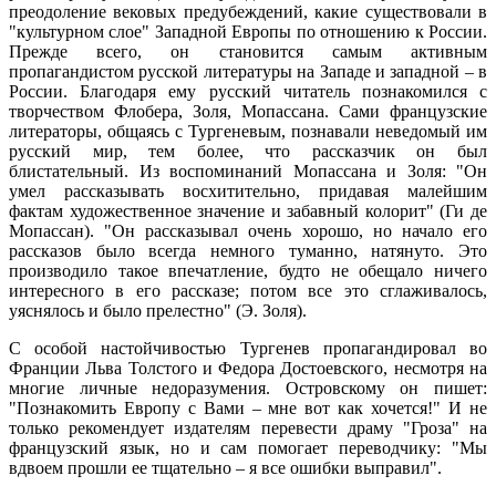
преодоление вековых предубеждений, какие существовали в
"культурном слое" Западной Европы по отношению к России.
Прежде всего, он становится самым активным
пропагандистом русской литературы на Западе и западной – в
России. Благодаря ему русский читатель познакомился с
творчеством Флобера, Золя, Мопассана. Сами французские
литераторы, общаясь с Тургеневым, познавали неведомый им
русский мир, тем более, что рассказчик он был
блистательный. Из воспоминаний Мопассана и Золя: "Он
умел рассказывать восхитительно, придавая малейшим
фактам художественное значение и забавный колорит" (Ги де
Мопассан). "Он рассказывал очень хорошо, но начало его
рассказов было всегда немного туманно, натянуто. Это
производило такое впечатление, будто не обещало ничего
интересного в его рассказе; потом все это сглаживалось,
уяснялось и было прелестно" (Э. Золя).
С особой настойчивостью Тургенев пропагандировал во
Франции Льва Толстого и Федора Достоевского, несмотря на
многие личные недоразумения. Островскому он пишет:
"Познакомить Европу с Вами – мне вот как хочется!" И не
только рекомендует издателям перевести драму "Гроза" на
французский язык, но и сам помогает переводчику: "Мы
вдвоем прошли ее тщательно – я все ошибки выправил".