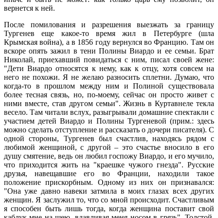
вернется к ней.
После помилования и разрешения выезжать за границу
Тургенев еще какое-то время жил в Петербурге (шла
Крымская война), а в 1856 году вернулся во Францию. Там он
вскоре опять зажил в тени Полины Виардо и ее семьи. Брат
Николай, приехавший повидаться с ним, писал своей жене:
"Дети Виардо относятся к нему, как к отцу, хотя совсем на
него не похожи. Я не желаю разносить сплетни. Думаю, что
когда-то в прошлом между ним и Полиной существовала
более тесная связь, но, по-моему, сейчас он просто живет с
ними вместе, став другом семьи". Жизнь в Куртавнеле текла
весело. Там читали вслух, разыгрывали домашние спектакли с
участием детей Виардо и Полины Тургеневой (прим.: здесь
можно сделать отступление и рассказать о дочери писателя). С
одной стороны, Тургенев был счастлив, находясь рядом с
любимой женщиной, с другой – это счастье вносило в его
душу смятение, ведь он любил госпожу Виардо, и его мучило,
что приходится жить на "краешке чужого гнезда". Русские
друзья, навещавшие его во Франции, находили такое
положение прискорбным. Одному из них он признавался:
"Она уже давно навеки затмила в моих глазах всех других
женщин. Я заслужил то, что со мной происходит. Счастливым
я способен быть лишь тогда, когда женщина поставит свой
каблук мне на шею, вдавливая меня носом в грязь". Толстой,