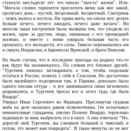
стукнуло шестьдесят лет: это начало "хвоста" жизни". Или:
"Могила словно торопится проглотить меня: как миг какой,
пролетает день – пустой, бесцельный, бесцветный. Смотришь
– опять вались в постель. Ни права жить, ни охоты нет; делать
больше нечего, нечего ожидать, нечего даже желать". Во
многом такие настроения были вызваны тем, что уходили из
жизни, один за другим, люди, связанные с его прошедшей
жизнью, и вместе с ними умирала большая часть его
прошлого, его молодости, его силы. Тяжело переживались им
и смерть Некрасова, и баронессы Вревской, и брата Николая.
Но были случаи, что в последние приезды на родину что-то
как будто бы налаживалось. По словам его близких друзей,
"Тургенев начинал заговаривать о том, чтобы подольше
остаться в России, пожить у себя в Спасском. Но достаточно
было малейшего подозрения там, в Париже, довольно было
одного письма оттуда – и все завязавшиеся связи мгновенно
разрывались, и Тургенев бросал все и летел туда, где была
Виардо".
Умирал Иван Сергеевич во Франции. Пресловутая грудная
жаба на деле оказалась раком позвоночника. Он испытывал
невыносимые страдания, умолял Полину Виардо, терпеливо
ходившую за ним, выбросить его в окно. А она отвечала: "Но,
дорогой мой Тургенев, вы слишком большой и тяжелый; и
потом, это может вам повредить". В такие минуты он не мог