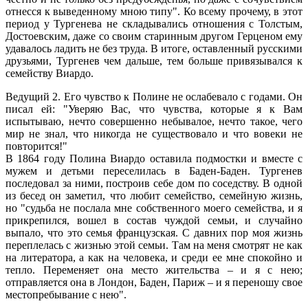
отнесся к выведенному мною типу". Ко всему прочему, в этот
период у Тургенева не складывались отношения с Толстым,
Достоевским, даже со своим старинным другом Герценом ему
удавалось ладить не без труда. В итоге, оставленный русскими
друзьями, Тургенев чем дальше, тем больше привязывался к
семейству Виардо.
Ведущий 2. Его чувство к Полине не ослабевало с годами. Он
писал ей: "Уверяю Вас, что чувства, которые я к Вам
испытываю, нечто совершенно небывалое, нечто такое, чего
мир не знал, что никогда не существовало и что вовеки не
повторится!"
В 1864 году Полина Виардо оставила подмостки и вместе с
мужем и детьми переселилась в Баден-Баден. Тургенев
последовал за ними, построив себе дом по соседству. В одной
из бесед он заметил, что любит семейство, семейную жизнь,
но "судьба не послала мне собственного моего семейства, и я
прикрепился, вошел в состав чуждой семьи, и случайно
выпало, что это семья французская. С давних пор моя жизнь
переплелась с жизнью этой семьи. Там на меня смотрят не как
на литератора, а как на человека, и среди ее мне спокойно и
тепло. Переменяет она место жительства – и я с нею;
отправляется она в Лондон, Баден, Париж – и я переношу свое
местопребывание с нею".