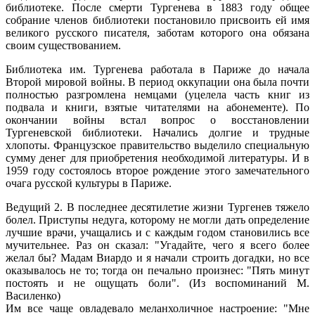
библиотеке. После смерти Тургенева в 1883 году общее
собрание членов библиотеки постановило присвоить ей имя
великого русского писателя, заботам которого она обязана
своим существованием.
Библиотека им. Тургенева работала в Париже до начала
Второй мировой войны. В период оккупации она была почти
полностью разгромлена немцами (уцелела часть книг из
подвала и книги, взятые читателями на абонементе). По
окончании войны встал вопрос о восстановлении
Тургеневской библиотеки. Начались долгие и трудные
хлопоты. Французское правительство выделило специальную
сумму денег для приобретения необходимой литературы. И в
1959 году состоялось второе рождение этого замечательного
очага русской культуры в Париже.
Ведущий 2. В последнее десятилетие жизни Тургенев тяжело
болел. Приступы недуга, которому не могли дать определение
лучшие врачи, учащались и с каждым годом становились все
мучительнее. Раз он сказал: "Угадайте, чего я всего более
желал бы? Мадам Виардо и я начали строить догадки, но все
оказывалось не то; тогда он печально произнес: "Пять минут
постоять и не ощущать боли". (Из воспоминаний М.
Василенко)
Им все чаще овладевало меланхоличное настроение: "Мне