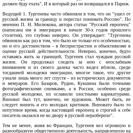
должен буду ехать". И в который раз он возвращался в Париж.
Ведущий 1. Тургенева часто обвиняли в том, что он "ушел от
русской жизни за границу и перестал понимать Россию". По
мнению П. Н. Милюкова, автора статьи "Русский европеец"
(написана им в эмиграции в начале 30-х годов прошлого
столетия), это глубоко неверно. Он утверждает: "Тургенева
обвиняли как раз в том, что было не только его особенностью,
но и его достоинством – в беспристрастии и объективизме в
оценке русской действительности. Неверно, конечно, будто
оставаясь жить за границей, Тургенев стал чуждым русской
жизни. Он продолжал следить за нею с неослабным
вниманием и из своего далека часто видел вблизи, среди
тогдашней молодежи эмиграции, многое такое, что другие
узнали лишь много лет спустя – из исторических документов
и мемуаров. Его Базаров, Рудин, Кукшина были точными
фотографическими снимками, а в России, особенно среди
русской молодежи, их ославили злостными карикатурами.
Виноват был тут, конечно, не художник. Может быть, не
следует винить и его молодых критиков. Виновато было то
непутевое время, когда настоящий европеец и строгий к себе
писатель оказался не ко двору в русской неразберихе".
Тем не менее, живя во Франции, Тургенев вел огромную и
разнообразную общественную деятельность, направленную на