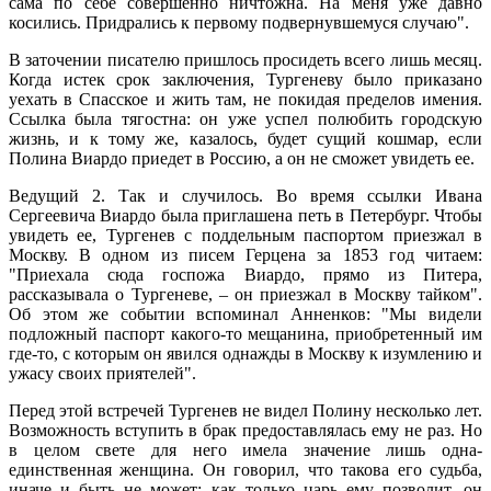
сама по себе совершенно ничтожна. На меня уже давно
косились. Придрались к первому подвернувшемуся случаю".
В заточении писателю пришлось просидеть всего лишь месяц.
Когда истек срок заключения, Тургеневу было приказано
уехать в Спасское и жить там, не покидая пределов имения.
Ссылка была тягостна: он уже успел полюбить городскую
жизнь, и к тому же, казалось, будет сущий кошмар, если
Полина Виардо приедет в Россию, а он не сможет увидеть ее.
Ведущий 2. Так и случилось. Во время ссылки Ивана
Сергеевича Виардо была приглашена петь в Петербург. Чтобы
увидеть ее, Тургенев с поддельным паспортом приезжал в
Москву. В одном из писем Герцена за 1853 год читаем:
"Приехала сюда госпожа Виардо, прямо из Питера,
рассказывала о Тургеневе, – он приезжал в Москву тайком".
Об этом же событии вспоминал Анненков: "Мы видели
подложный паспорт какого-то мещанина, приобретенный им
где-то, с которым он явился однажды в Москву к изумлению и
ужасу своих приятелей".
Перед этой встречей Тургенев не видел Полину несколько лет.
Возможность вступить в брак предоставлялась ему не раз. Но
в целом свете для него имела значение лишь одна-
единственная женщина. Он говорил, что такова его судьба,
иначе и быть не может: как только царь ему позволит, он