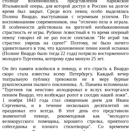
столице возобновились представления парижской
Итальянской оперы, для которой доступ в Россию на долгое
время был закрыт. Среди всех певиц особо выделялась
Полина Виардо, выступавшая с огромным успехом. По
воспоминаниям современников, она "отлично пела и играла.
В особенности действовала на зрителей необыкновенная
страстность ее игры. Рубини /известный в то время оперный
певец/ говорил ей не раз после спектакля: "Не играй так
страстно: умрешь на сцене!" Поэтому, не было ничего
удивительного в том, что вдохновенное пение юной испанки
(Полине Виардо было тогда 22 года) потрясло восторженного
молодого Тургенева, которому едва минуло 25 лет.
Он без памяти влюбился в певицу, и его страсть к Виардо
скоро стала известна всему Петербургу. Каждый вечер
театральную публику тревожили не в меру бурные
рукоплескания пылкого поклонника. А. Панаева вспоминала:
"Тургенев так неистово аплодировал и вслух восторгался
пением Виардо, что возбуждал ропот в соседях нашей ложи".
1 ноября 1843 года стал священным днем для Ивана
Сергеевича, и в течение нескольких десятилетий он
праздновал его всегда. В этот день его представили
знаменитой певице, рекомендовав как "молодого
великорусского помещика, хорошего стрелка, приятного
собеседника и плохого стихотворца". Со временем