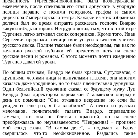
преданность Тургенева-поклонника была вознаграждена:
ежевечерне, после спектакля его стали допускать в уборную
певицы наравне с некими генералом, графом и сыном
директора Императорского театра. Каждый из этих избранных
должен был во время антракта рассказать госпоже Виардо
какую-нибудь историю. Нетрудно догадаться, что в этой игре
Тургенев легко затмевал своих соперников. Кроме того, Иван
Сергеевич предложил певице свои услуги в качестве учителя
русского языка. Полине таковые были необходимы, так как по
желанию русской публики ей предстояло петь на сцене
русские песни и романсы. С этого момента почти ежедневно
Тургенев давал ей уроки.
По общим отзывам, Виардо не была красива. Сутуловатая, с
крупными чертами лица и выпуклыми глазами, она многим
казалась даже уродливой, но то была пленительная дурнушка.
Один бельгийский художник сказал ее будущему мужу Луи
Виардо (был директором парижской Итальянской оперы) в
день их помолвки: "Она отчаянно некрасива, но если бы
увидел ее еще раз, я бы влюбился". А некто из русских
меломанов, почитателей таланта Виардо, справедливо
замечал, что она не блистала красотой, но на сцене
преображалась до неузнаваемости: "Некрасива! – произнес
мой сосед сзади. "В самом деле", – подумал я. Вдруг
свершилось что-то необыкновенное. Раздались такие