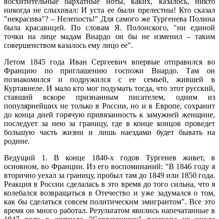
восхитительные бархатные ноты, каких, казалось, никто
никогда не слыхивал: И уста ее были прелестны! Кто сказал
"некрасива"? – Нелепость!" Для самого же Тургенева Полина
была красавицей. По словам Я. Полонского, "ни единой
точки на лице мадам Виардо он бы не изменил – таким
совершенством казалось ему лицо ее".
Летом 1845 года Иван Сергеевич впервые отправился во
Францию по приглашению госпожи Виардо. Там он
познакомился и подружился с ее семьей, жившей в
Куртавнеле. И мало кто мог подумать тогда, что этот русский,
ставший вскоре признанным писателем, одним из
популярнейших не только в России, но и в Европе, сохранит
до конца дней горячую привязанность к замужней женщине,
последует за нею за границу, где в конце концов проведет
большую часть жизни и лишь наездами будет бывать на
родине.
Ведущий 1. В конце 1840-х годов Тургенев живет, в
основном, во Франции. Из его воспоминаний: "В 1846 году я
вторично уехал за границу, пробыл там до 1849 или 1850 года.
Реакция в России сделалась в это время до того сильна, что я
колебался возвращаться в Отечество и уже задумался о том,
как бы сделаться совсем политическим эмигрантом". Все это
время он много работал. Результатом явились напечатанные в