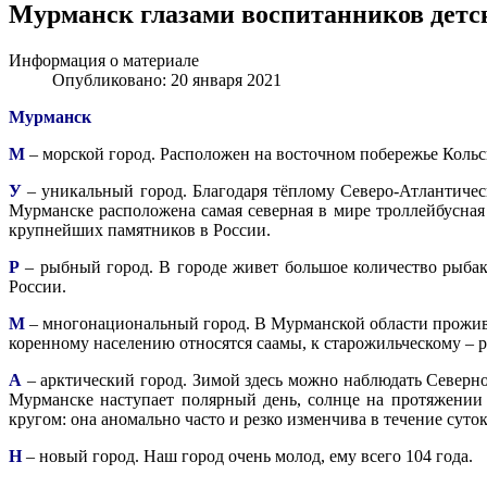
Мурманск глазами воспитанников детск
Информация о материале
Опубликовано: 20 января 2021
Мурманск
М
– морской город. Расположен на восточном побережье Кольс
У
– уникальный город. Благодаря тёплому Северо-Атлантичес
Мурманске расположена самая северная в мире троллейбусна
крупнейших памятников в России.
Р
– рыбный город. В городе живет большое количество рыбако
России.
М
– многонациональный город. В Мурманской области прожива
коренному населению относятся саамы, к старожильческому – р
А
– арктический город. Зимой здесь можно наблюдать Северно
Мурманске наступает полярный день, солнце на протяжении 
кругом: она аномально часто и резко изменчива в течение сут
Н
– новый город. Наш город очень молод, ему всего 104 года.