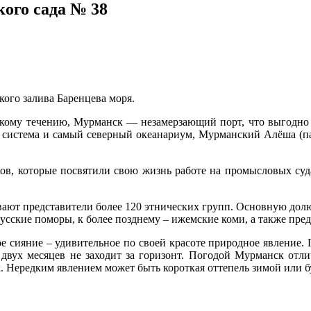
ого сада № 38
кого залива Баренцева моря.
кому течению, Мурманск — незамерзающий порт, что выгодно о
я система и самый северный океанариум, Мурманский Алёша (па
в, которые посвятили свою жизнь работе на промысловых суда
ют представители более 120 этнических групп. Основную долю 
усские поморы, к более позднему – ижемские коми, а также пре
е сияние – удивительное по своей красоте природное явление. 
двух месяцев не заходит за горизонт. Погодой Мурманск отл
ок. Нередким явлением может быть короткая оттепель зимой или 