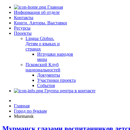
Главная
Информация об отделе
Контакты
Книги. Авторы. Выставки
Ресурсы
Проекты
Lingua Globus.
Детям о языках и
странах
Игрушки народов
мира
Псковский Клуб
национальностей
Документы
Участники проекта
События
Группа центра в контакте
Главная
Город по буквам
Murmansk
Мурманск глазами воспитанников детск