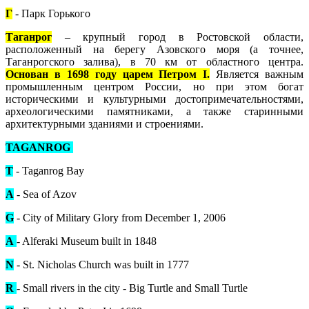
Г
- Парк Горького
Таганрог
– крупный город в Ростовской области,
расположенный на берегу Азовского моря (а точнее,
Таганрогского залива), в 70 км от областного центра.
Основан в 1698 году царем Петром I.
Является важным
промышленным центром России, но при этом богат
историческими и культурными достопримечательностями,
археологическими памятниками, а также старинными
архитектурными зданиями и строениями.
TAGANROG
T
- Taganrog Bay
A
- Sea of Azov
G
- City of Military Glory from December 1, 2006
A
- Alferaki Museum built in 1848
N
- St. Nicholas Church was built in 1777
R
- Small rivers in the city - Big Turtle and Small Turtle