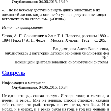
Опубликовано: 04.06.2015, 13:19
«… но не всякому доступно видеть диких животных в их
домашней жизни, когда они не бегут, не прячутся и не глядят
встревожено по сторонам». («Огни»)
Источник цитирования:
Чехов, А. П. Сочинения: в 2-х т. Т. 1. Повести, рассказы 1880 –
1894 [Текст] / А. П. Чехов. – Москва: Худ.лит., 1982. – С. 205.
Владимирова Алеся Васильевна,
библиотекарь 2 категории детской районной библиотеки ф-л
№ 1
Докшицкой централизованной библиотечной системы
Свирель
Информация о материале
Опубликовано: 04.06.2015, 10:34
Не одни птицы,- сказал пастух.- И звери тоже, и скотина, и
пчелы, и рыба... Мне не веришь, спроси стариков; каждый
тебе скажет, что рыба теперь совсем не та, что была. И в
морях, и в озерах, и в реках рыбы из года в год все меньше и