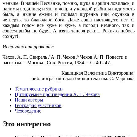
меньше. В нашей Песчанке, помню, щука в аршин ловилась, и
налимы водились; и язь, и лещ, и у каждой рыбины видимость
была, а нынче ежели и поймал щуренка или окунька в
четверть, то благодари бога. Даже ерша настоящего нет. С
каждым годом все хуже и хуже, а погоди немного, так и
совсем рыбы не будет. А взять таперя реки... Реки-то небось
сохнут!
Источник цитирования:
Чехов, А. П. Свирель / А. П. Чехов // Чехов А. П. Повести и
рассказы. – Москва : Сов. Россия, 1984. – С. 40 - 47.
Кашицкая Валентина Викторовна,
библиограф детской библиотеки им. С. Маршака
Тематические рубрики
Цитируемые произведения А. П. Чехова
Наши авторы
География участников
Чеховедение
Это интересно