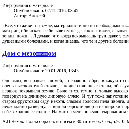
Информация о материале
Опубликовано: 02.11.2016, 08:45
Автор: Алексей
«Все, что живет на земле, материалистично по необходимости
материи, ибо искать ее больше им негде, так как видят, слыш
зонды, ножи.. . Я думаю, что когда вскрываешь труп, даже у с
душевными болезнями, и когда знаешь, что те и другие болезни 
Дом с мезонином
Информация о материале
Опубликовано: 20.01.2016, 13:43
Однажды, возвращаясь домой, я нечаянно забрел в какую-то н
очень высоких елей стояли, как две сплошные стены, образуя
вершок покрывали землю. Было тихо, темно, и только высоко 
повернул на длинную липовую аллею. И тут тоже запустение 
старом фруктовом саду, нехотя, слабым голосом пела иволга,
неожиданно развернулся вид на барский двор и на широкий пруд
себе заходившее солнце. На миг на меня повеяло очарованием че
А.П.Чехов. Полн.собр.соч. и писем в 30-ти томах. Соч., т.9,10.