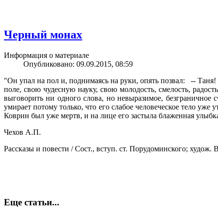
Черный монах
Информация о материале
Опубликовано: 09.09.2015, 08:59
"Он упал на пол и, поднимаясь на руки, опять позвал: -- Тан
поле, свою чудесную науку, свою молодость, смелость, радост
выговорить ни одного слова, но невыразимое, безграничное с
умирает потому только, что его слабое человеческое тело уже
Коврин был уже мертв, и на лице его застыла блаженная улыбк
Чехов А.П.
Рассказы и повести / Сост., вступ. ст. Порудоминского; худож. В. П
Еще статьи...