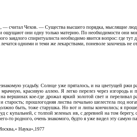
..., — считал Чехов. — Существа высшего порядка, мыслящие л
ат и ощущают они одну только материю. По необходимости они мо
амого заядлого спиритуалиста необходимо явится вопрос: где тут
лечатся одними и теми же лекарствами, поневоле захочешь не отд
езнакомую усадьбу. Солнце уже пряталось, и на цветущей ржи ра
 мрачную, красивую аллею. Я легко перелез через изгородь и п
на вершинах кое-где дрожал яркий золотой свет и переливал ра
и старость; прошлогодняя листва печально шелестела под ногам
 должно быть, тоже старушка. Но вот и липы кончились; я прош
 с купальней, с толпой зеленых ив, с деревней на том берегу, с
го-то родного, очень знакомого, будто я уже видел эту самую па
 Москва,« Наука»,1977