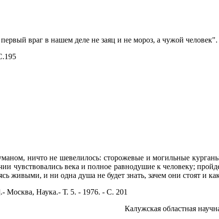
 первый враг в нашем деле не заяц и не мороз, а чужой человек".
С.195
туманом, ничто не шевелилось: сторожевые и могильные курганы
учии чувствовались века и полное равнодушие к человеку; пройде
ясь живыми, и ни одна душа не будет знать, зачем они стоят и к
сква, Наука.- Т. 5. - 1976. - С. 201
Калужская областная научная библ