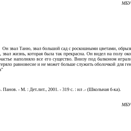
МБУК
я! Он звал Таню, звал большой сад с роскошными цветами, обры
ь, звал жизнь, которая была так прекрасна. Он видел на полу о
частье наполняло все его существо. Внизу под балконом играли
 утеряло равновесие и не может больше служить оболочкой для ге
а"
анов. - М. : Дет.лит., 2001. - 319 с. : ил .- (Школьная б-ка).
МБУК