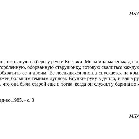
МБУК
око стоящую на берегу речки Козявки. Мельница маленькая, в два 
сгорбленную, оборванную старушонку, готовую свалиться каждую 
обхватить ее и двоим. Ее лоснящаяся листва спускается на кр
бражен большим темным дуплом. Всуньте руку в дупло, и ваша р
т, что она была старой еще и тогда, когда он служил у барина во
-во,1985. - с. 3
МБУК