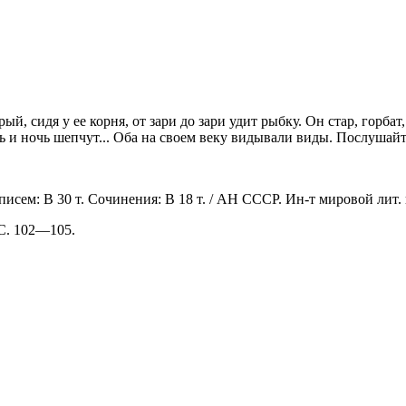
 сидя у ее корня, от зари до зари удит рыбку. Он стар, горбат, 
ь и ночь шепчут... Оба на своем веку видывали виды. Послушайте
писем: В 30 т. Сочинения: В 18 т. / АН СССР. Ин-т мировой лит.
 С. 102—105.