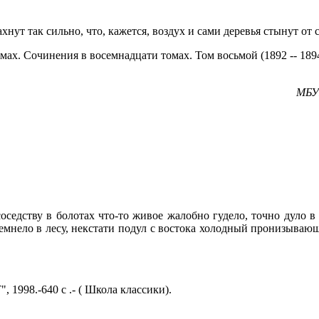
ахнут так сильно, что, кажется, воздух и сами деревья стынут от 
х. Сочинения в восемнадцати томах. Том восьмой (1892 -- 1894).
МБУК
соседству в болотах что-то живое жалобно гудело, точно дуло 
стемнело в лесу, некстати подул с востока холодный пронизываю
1998.-640 с .- ( Школа классики).