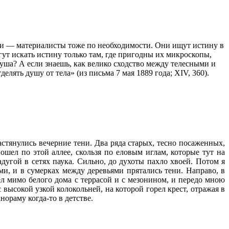
юди — материалисты тоже по необходимости. Они ищут истину в
гут искать истину только там, где пригодны их микроскопы,
 душа? А если знаешь, как велико сходство между телесными и
елять душу от тела» (из письма 7 мая 1889 года; XIV, 360).
стянулись вечерние тени. Два ряда старых, тесно посаженных,
ошел по этой аллее, скользя по еловым иглам, которые тут на
дугой в сетях паука. Сильно, до духоты пахло хвоей. Потом я
и, и в сумерках между деревьями прятались тени. Направо, в
ел мимо белого дома с террасой и с мезонином, и передо мною
 высокой узкой колокольней, на которой горел крест, отражая в
нораму когда-то в детстве.