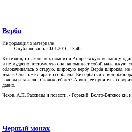
Верба
Информация о материале
Опубликовано: 20.01.2016, 13:40
Кто ездил, тот, конечно, помнит и Андреевскую мельницу, один
и не мудрено поэтому, что она напоминает собой маленькую, 
облокачивалась о старую, широкую вербу. Верба широкая, не 
земле. Она тоже стара и сгорблена. Ее горбатый ствол обезо
головы и зажалят. Сколько ей лет? Архип, ее приятель, говори
давно.
Чехов, А.П. Рассказы и повести. - Горький: Волго-Вятское кн. изд
Черный монах