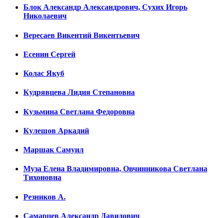
Блок Александр Александрович, Сухих Игорь
Николаевич
Вересаев Викентий Викентьевич
Есенин Сергей
Колас Якуб
Кудрявцева Лидия Степановна
Кузьмина Светлана Федоровна
Кулешов Аркадий
Маршак Самуил
Муза Елена Владимировна, Овчинникова Светлана
Тихоновна
Резников А.
Самарцев Александр Давидович