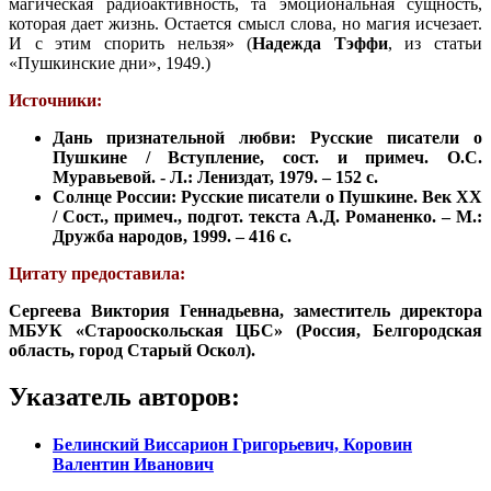
магическая радиоактивность, та эмоциональная сущность,
которая дает жизнь. Остается смысл слова, но магия исчезает.
И с этим спорить нельзя» (
Надежда Тэффи
, из статьи
«Пушкинские дни», 1949.)
Источники:
Дань признательной любви: Русские писатели о
Пушкине / Вступление, сост. и примеч. О.С.
Муравьевой. - Л.: Лениздат, 1979. – 152 с.
Солнце России: Русские писатели о Пушкине. Век XX
/ Сост., примеч., подгот. текста А.Д. Романенко. – М.:
Дружба народов, 1999. – 416 с.
Цитату предоставила:
Сергеева Виктория Геннадьевна, заместитель директора
МБУК «Старооскольская ЦБС» (Россия, Белгородская
область, город Старый Оскол).
Указатель авторов:
Белинский Виссарион Григорьевич, Коровин
Валентин Иванович