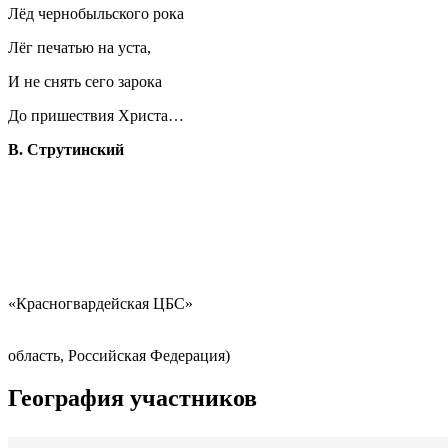
Лёд чернобыльского рока
Лёг печатью на уста,
И не снять сего зарока
До пришествия Христа…
В. Струтинский
куратор - Вес
«Красногвардейская ЦБС»
(Бел
область, Российская Федерация)
География участников