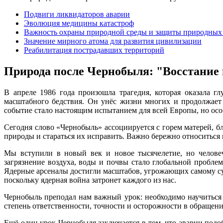
Подвиги ликвидаторов аварии
Эволюция медицины катастроф
Важность охраны природной среды и защиты природных
Значение мирного атома для развития цивилизации
Реабилитация пострадавших территорий
Природа после Чернобыля: "Восстание 
В апреле 1986 года произошла трагедия, которая оказала 
масштабного бедствия. Он унёс жизни многих и продолжает 
событие стало настоящим испытанием для всей Европы, но осо
Сегодня слово «Чернобыль» ассоциируется с горем матерей, 
природы и стараться их исправить. Важно бережно относиться 
Мы вступили в новый век и новое тысячелетие, но человеч
загрязнение воздуха, воды и почвы стало глобальной пробле
Ядерные арсеналы достигли масштабов, угрожающих самому сущ
поскольку ядерная война затронет каждого из нас.
Чернобыль преподал нам важный урок: необходимо научиться ж
степень ответственности, точности и осторожности в обращени
Ещё один урок Чернобыля заключается в том, что аварии подоб