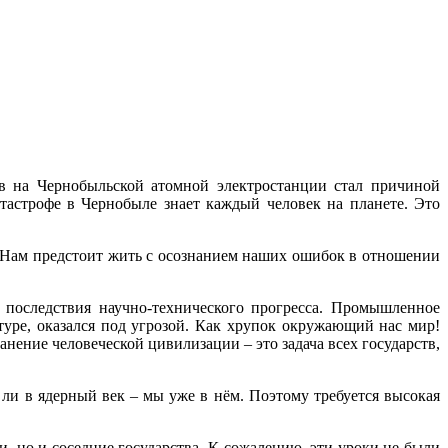
ыв на Чернобыльской атомной электростанции стал причиной
тастрофе в Чернобыле знает каждый человек на планете. Это
. Нам предстоит жить с осознанием наших ошибок в отношении
 последствия научно-технического прогресса. Промышленное
туре, оказался под угрозой. Как хрупок окружающий нас мир!
ение человеческой цивилизации – это задача всех государств,
 ли в ядерный век – мы уже в нём. Поэтому требуется высокая
и, но и соседние государства. К сожалению, эти уроки не были