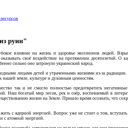
 ресурсов
из руин"
глубокое влияние на жизнь и здоровье миллионов людей. Взр
оказывать своё воздействие на протяжении десятилетий. О ка
бенно сильно оно затронуло украинский народ.
бледными лицами детей и утраченными жизнями из-за радиации
к нашей земле, культуре и духовным ценностям.
ество так и не смогло полностью предотвратить негативные
мой. Наш богатый мир лесов, рек и озёр, воспеваемый в литера
ествованию жизни на Земле. Пришло время осознать, что сохран
ить с ядерной энергией. Вопрос уже не стоит о том, вступать
и с атомной энергией.
ного масштаба затрагивают не только страну, где они произошл