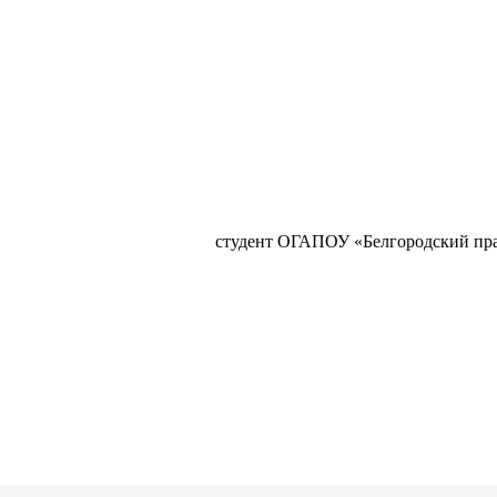
студент ОГАПОУ «Белгородский пра
еловская библ
город