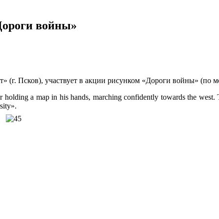
«Дороги войны»
т» (г. Псков), участвует в акции рисунком «Дороги войны» (по 
olding a map in his hands, marching confidently towards the west. Th
sity».