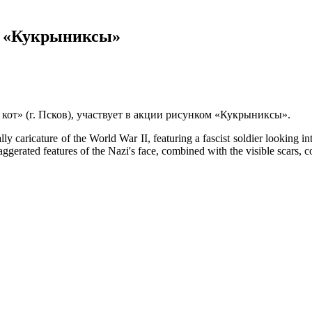
ок «Кукрыниксы»
 кот» (г. Псков), участвует в акции рисунком «Кукрыниксы».
icature of the World War II, featuring a fascist soldier looking into 
aggerated features of the Nazi's face, combined with the visible scars, c