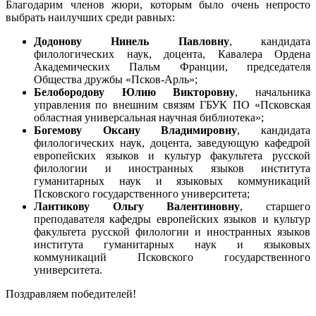
Благодарим членов жюри, которым было очень непросто
выбрать наилучших среди равных:
Додонову Нинель Павловну
, кандидата
филологических наук, доцента, Кавалера Ордена
Академических Пальм Франции, председателя
Общества дружбы «Псков-Арль»;
Белобородову Юлию Викторовну
, начальника
управления по внешним связям ГБУК ПО «Псковская
областная универсальная научная библиотека»;
Богемову Оксану Владимировну
, кандидата
филологических наук, доцента, заведующую кафедрой
европейских языков и культур факультета русской
филологии и иностранных языков института
гуманитарных наук и языковых коммуникаций
Псковского государственного университета;
Лантикову Ольгу Валентиновну
, старшего
преподавателя кафедры европейских языков и культур
факультета русской филологии и иностранных языков
института гуманитарных наук и языковых
коммуникаций Псковского государственного
университета.
Поздравляем победителей!