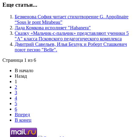
Еще статьи...
Безменова София читает стихотворение G. Appolinaire
“Sous le pont Mirabeau”
Лада Комкова исполняет "Habanera"
Сказку «Мальчик-с-пальчик» представляют ученики 5
"А" класса Псковского педагогического комплекса
Дмитрий Савельев, Илья Безлук и Роберт Сташкевич
поют песню "Belle".
Страница 1 из 6
В начало
Назад
1
2
3
4
5
6
Вперед
В конец