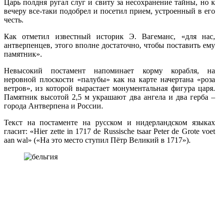
Царь полдня ругал слуг и свиту за несохранение тайны, но к
вечеру все-таки подобрел и посетил прием, устроенный в его
честь.
Как отметил известный историк Э. Вагеманс, «для нас,
антверпенцев, этого вполне достаточно, чтобы поставить ему
памятник».
Невысокий постамент напоминает корму корабля, на
неровной плоскости «палубы» как на карте начертана «роза
ветров», из которой вырастает монументальная фигура царя.
Памятник высотой 2,5 м украшают два ангела и два герба –
города Антверпена и России.
Текст на постаменте на русском и нидерландском языках
гласит: «Hier zette in 1717 de Russische tsaar Peter de Grote voet
aan wal» («На это место ступил Пётр Великий в 1717»).