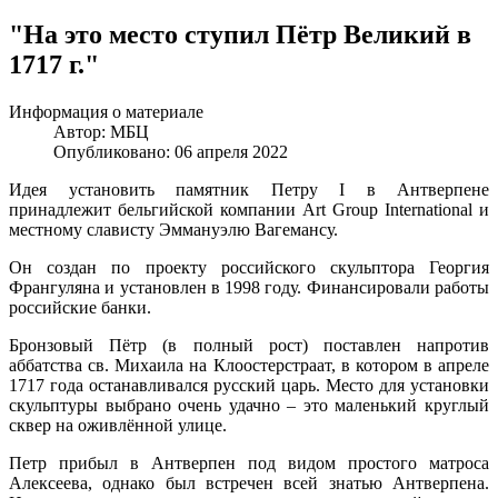
"На это место ступил Пётр Великий в
1717 г."
Информация о материале
Автор:
МБЦ
Опубликовано: 06 апреля 2022
Идея установить памятник Петру I в Антверпене
принадлежит бельгийской компании Art Group International и
местному слависту Эммануэлю Вагемансу.
Он создан по проекту российского скульптора Георгия
Франгуляна и установлен в 1998 году. Финансировали работы
российские банки.
Бронзовый Пётр (в полный рост) поставлен напротив
аббатства св. Михаила на Клоостерстраат, в котором в апреле
1717 года останавливался русский царь. Место для установки
скульптуры выбрано очень удачно – это маленький круглый
сквер на оживлённой улице.
Петр прибыл в Антверпен под видом простого матроса
Алексеева, однако был встречен всей знатью Антверпена.