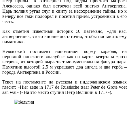
Петр прибыл в Антверпен под видом простого матроса
Алексеева, однако был встречен всей знатью Антверпена.
Царь полдня ругал слуг и свиту за несохранение тайны, но к
вечеру все-таки подобрел и посетил прием, устроенный в его
честь.
Как отметил известный историк Э. Вагеманс, «для нас,
антверпенцев, этого вполне достаточно, чтобы поставить ему
памятник».
Невысокий постамент напоминает корму корабля, на
неровной плоскости «палубы» как на карте начертана «роза
ветров», из которой вырастает монументальная фигура царя.
Памятник высотой 2,5 м украшают два ангела и два герба –
города Антверпена и России.
Текст на постаменте на русском и нидерландском языках
гласит: «Hier zette in 1717 de Russische tsaar Peter de Grote voet
aan wal» («На это место ступил Пётр Великий в 1717»).