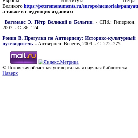
Европы" Института Петра
Великого
https://petersmonuments.ru/europe/memorials/pamya
а также в следующих изданиях:
Вагеманс Э. Пётр Великий в Бельгии.
- СПб.: Гиперион,
2007. - С. 86–124.
Ронин В. Прогулки по Антверпену: Историко-культурный
путеводитель
. - Антверпен: Benerus, 2009. - С. 272–275.
© Псковская областная универсальная научная библиотека
Наверх