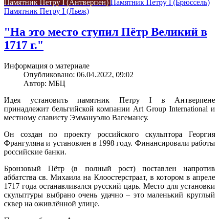
Памятник Петру I (Антверпен)
Памятник Петру I (Брюссель)
Памятник Петру I (Льеж)
"На это место ступил Пётр Великий в
1717 г."
Информация о материале
Опубликовано: 06.04.2022, 09:02
Автор: МБЦ
Идея установить памятник Петру I в Антверпене
принадлежит бельгийской компании Art Group International и
местному слависту Эммануэлю Вагемансу.
Он создан по проекту российского скульптора Георгия
Франгуляна и установлен в 1998 году. Финансировали работы
российские банки.
Бронзовый Пётр (в полный рост) поставлен напротив
аббатства св. Михаила на Клоостерстраат, в котором в апреле
1717 года останавливался русский царь. Место для установки
скульптуры выбрано очень удачно – это маленький круглый
сквер на оживлённой улице.