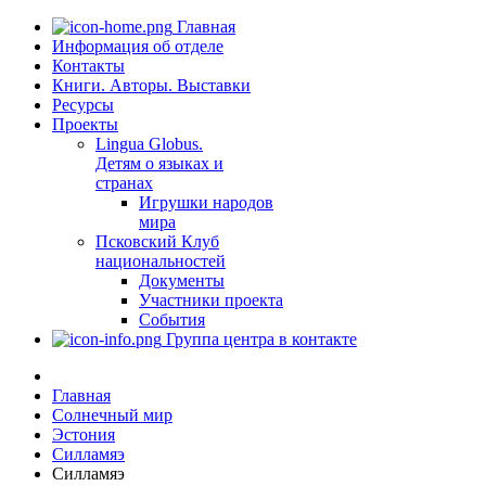
Главная
Информация об отделе
Контакты
Книги. Авторы. Выставки
Ресурсы
Проекты
Lingua Globus.
Детям о языках и
странах
Игрушки народов
мира
Псковский Клуб
национальностей
Документы
Участники проекта
События
Группа центра в контакте
Главная
Солнечный мир
Эстония
Силламяэ
Силламяэ