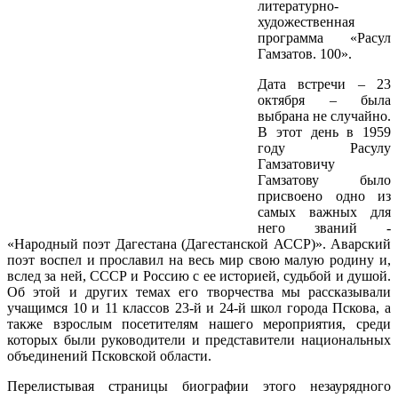
литературно-
художественная
программа «Расул
Гамзатов. 100».
Дата встречи – 23
октября – была
выбрана не случайно.
В этот день в 1959
году Расулу
Гамзатовичу
Гамзатову было
присвоено одно из
самых важных для
него званий -
«Народный поэт Дагестана (Дагестанской АССР)». Аварский
поэт воспел и прославил на весь мир свою малую родину и,
вслед за ней, СССР и Россию с ее историей, судьбой и душой.
Об этой и других темах его творчества мы рассказывали
учащимся 10 и 11 классов 23-й и 24-й школ города Пскова, а
также взрослым посетителям нашего мероприятия, среди
которых были руководители и представители национальных
объединений Псковской области.
Перелистывая страницы биографии этого незаурядного