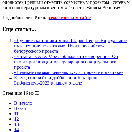
библиотеки решили отметить совместным проектом - сетевым
лингволитературным квестом «195 лет с Жюлем Верном»..
Подробнее читайте на
тематическом сайте
.
Еще статьи...
«Лучшие сказочники мира. Шарль Перро: Виртуальное
путешествие по сказкам». Итоги российско-
белорусского проекта
«Читаем вместе: Мое любимое стихотворение». Об
итогах реализации международного виртуального
проекта
«Великие глазами маленьких». О проекте и выставке
Квест, синквейн и доббль, или Как прошла
Библионочь-2023 в нашем отделе
Страница 16 из 53
В начало
Назад
11
12
13
14