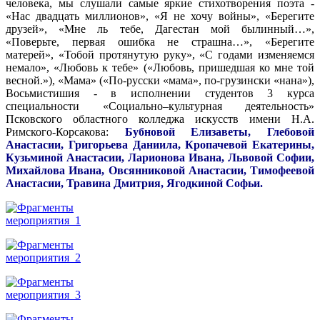
человека, мы слушали самые яркие стихотворения поэта -
«Нас двадцать миллионов», «Я не хочу войны», «Берегите
друзей», «Мне ль тебе, Дагестан мой былинный…»,
«Поверьте, первая ошибка не страшна…», «Берегите
матерей», «Тобой протянутую руку», «С годами изменяемся
немало», «Любовь к тебе» («Любовь, пришедшая ко мне той
весной.»), «Мама» («По-русски «мама», по-грузински «нана»),
Восьмистишия - в исполнении студентов 3 курса
специальности «Социально–культурная деятельность»
Псковского областного колледжа искусств имени Н.А.
Римского-Корсакова:
Бубновой Елизаветы, Глебовой
Анастасии, Григорьева Даниила, Кропачевой Екатерины,
Кузьминой Анастасии, Ларионова Ивана, Львовой Софии,
Михайлова Ивана, Овсянниковой Анастасии, Тимофеевой
Анастасии, Травина Дмитрия, Ягодкиной Софьи.