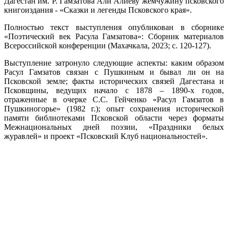
Дагестан им. Р. Гамзатова Али Алиеву жемчужину псковского
книгоиздания - «Сказки и легенды Псковского края».
Полностью текст выступления опубликован в сборнике
«Поэтический век Расула Гамзатова»: Сборник материалов
Всероссийской конференции (Махачкала, 2023; с. 120-127).
Выступление затронуло следующие аспекты: каким образом
Расул Гамзатов связан с Пушкиным и бывал ли он на
Псковской земле; факты исторических связей Дагестана и
Псковщины, ведущих начало с 1878 – 1890-х годов,
отраженные в очерке С.С. Гейченко «Расул Гамзатов в
Пушкиногорье» (1982 г.); опыт сохранения исторической
памяти библиотеками Псковской области через форматы
Межнациональных дней поэзии, «Праздники белых
журавлей» и проект «Псковский Клуб национальностей».