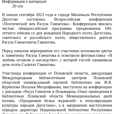
Информация о материале
20
сен
В начале сентября 2023 года в городе Махачкала Республики
Дагестан состоялась Всероссийская конференция
«Поэтический век Расула Гамзатова». Конференция явилась
частью общероссийской программы празднования 100-
летнего юбилея со дня рождения Народного поэта Дагестана,
советского и российского поэта, общественного деятеля
Расула Гамзатовича Гамзатова.
Перед началом мероприятия его участники возложили цветы
к памятнику Расула Гамзатова и осмотрели фотовыставку «Я
любовь оставлю в наследство», с которой гостей ознакомила
дочь поэта Салихат Гамзатова.
Участница конференции от Псковской области, заведующая
Международным библиотечным центром Псковской
областной универсальной научной библиотеки им. В.Я.
Курбатова Наталья Митрофанова, выступила на конференции
с докладом «Расул Гамзатов и Псковщина. Опыт проведения в
библиотеках Псковской области Межнациональных дней
поэзии, «Праздников белых журавлей» и популяризации
культуры народов Дагестана», а в завершении выступления
передала директору Национальной библиотеки Республики