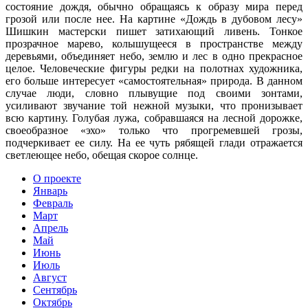
состояние дождя, обычно обращаясь к образу мира перед
грозой или после нее. На картине «Дождь в дубовом лесу»
Шишкин мастерски пишет затихающий ливень. Тонкое
прозрачное марево, колышущееся в пространстве между
деревьями, объединяет небо, землю и лес в одно прекрасное
целое. Человеческие фигуры редки на полотнах художника,
его больше интересует «самостоятельная» природа. В данном
случае люди, словно плывущие под своими зонтами,
усиливают звучание той нежной музыки, что пронизывает
всю картину. Голубая лужа, собравшаяся на лесной дорожке,
своеобразное «эхо» только что прогремевшей грозы,
подчеркивает ее силу. На ее чуть рябящей глади отражается
светлеющее небо, обещая скорое солнце.
О проекте
Январь
Февраль
Март
Апрель
Май
Июнь
Июль
Август
Сентябрь
Октябрь