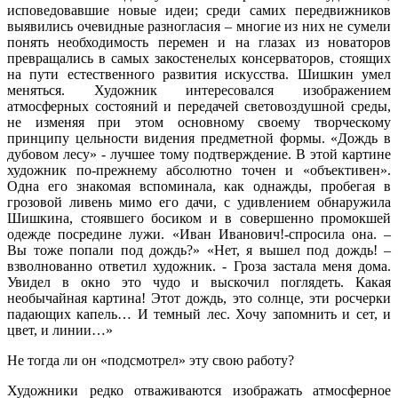
исповедовавшие новые идеи; среди самих передвижников
выявились очевидные разногласия – многие из них не сумели
понять необходимость перемен и на глазах из новаторов
превращались в самых закостенелых консерваторов, стоящих
на пути естественного развития искусства. Шишкин умел
меняться. Художник интересовался изображением
атмосферных состояний и передачей световоздушной среды,
не изменяя при этом основному своему творческому
принципу цельности видения предметной формы. «Дождь в
дубовом лесу» - лучшее тому подтверждение. В этой картине
художник по-прежнему абсолютно точен и «объективен».
Одна его знакомая вспоминала, как однажды, пробегая в
грозовой ливень мимо его дачи, с удивлением обнаружила
Шишкина, стоявшего босиком и в совершенно промокшей
одежде посредине лужи. «Иван Иванович!-спросила она. –
Вы тоже попали под дождь?» «Нет, я вышел под дождь! –
взволнованно ответил художник. - Гроза застала меня дома.
Увидел в окно это чудо и выскочил поглядеть. Какая
необычайная картина! Этот дождь, это солнце, эти росчерки
падающих капель… И темный лес. Хочу запомнить и сет, и
цвет, и линии…»
Не тогда ли он «подсмотрел» эту свою работу?
Художники редко отваживаются изображать атмосферное