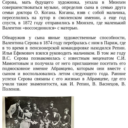
Серова, мать будущего художника, уехала в Мюнхен
совершенствоваться музыке, определив сына в семью друга
семьи доктора О. Когана. Коганы, взяв с собой мальчика,
переселились на хутор в смоленском имении, а еще год
спустя, в 1872 году отправились в Мюнхен, где маленький
Валентин «воссоединился» с матерью.
Обнаружив у сына явные художественные способности,
Валентина Серова в 1874 году перебралась с ним в Париж, где
в то время в пенсионерской командировке находился Репин.
Илья Ефимович взялся руководить мальчиком. В том же году
В.С. Серова познакомилась с известным меценатом С.И.
Мамонтовым и получила от него приглашение посетить его
подмосковное имение Абрамцево, которым они вместе с
сыном и воспользовались летом следующего года. Ранние
успехи Серова связаны с его жизнью в Абрамцеве, где его
учили такие знаменитости, как И. Репин, В. Васнецов, В.
Поленов.