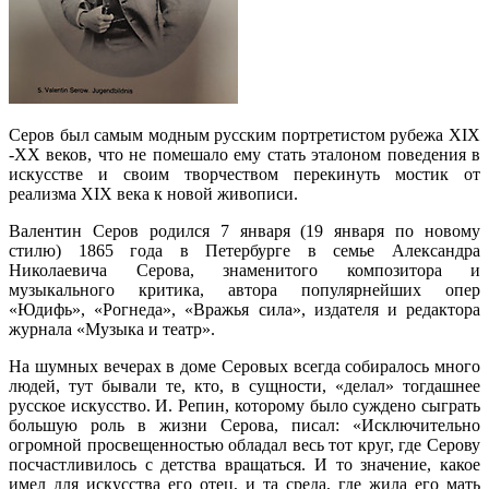
Серов был самым модным русским портретистом рубежа XIX
-XX веков, что не помешало ему стать эталоном поведения в
искусстве и своим творчеством перекинуть мостик от
реализма XIX века к новой живописи.
Валентин Серов родился 7 января (19 января по новому
стилю) 1865 года в Петербурге в семье Александра
Николаевича Серова, знаменитого композитора и
музыкального критика, автора популярнейших опер
«Юдифь», «Рогнеда», «Вражья сила», издателя и редактора
журнала «Музыка и театр».
На шумных вечерах в доме Серовых всегда собиралось много
людей, тут бывали те, кто, в сущности, «делал» тогдашнее
русское искусство. И. Репин, которому было суждено сыграть
большую роль в жизни Серова, писал: «Исключительно
огромной просвещенностью обладал весь тот круг, где Серову
посчастливилось с детства вращаться. И то значение, какое
имел для искусства его отец, и та среда, где жила его мать