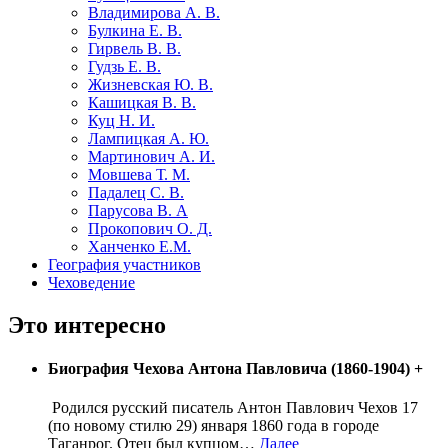
Владимирова А. В.
Булкина Е. В.
Гирвель В. В.
Гудзь Е. В.
Жизневская Ю. В.
Кашицкая В. В.
Куц Н. И.
Лампицкая А. Ю.
Мартинович А. И.
Мовшева Т. М.
Падалец С. В.
Парусова В. А
Прокопович О. Д.
Ханченко Е.М.
География участников
Чеховедение
Это интересно
Биография Чехова Антона Павловича (1860-1904)
+
Родился русский писатель Антон Павлович Чехов 17
(по новому стилю 29) января 1860 года в городе
Таганрог. Отец был купцом
…
Далее