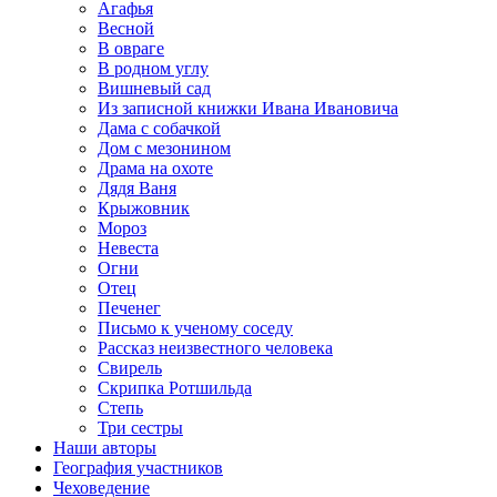
Агафья
Весной
В овраге
В родном углу
Вишневый сад
Из записной книжки Ивана Ивановича
Дама с собачкой
Дом с мезонином
Драма на охоте
Дядя Ваня
Крыжовник
Мороз
Невеста
Огни
Отец
Печенег
Письмо к ученому соседу
Рассказ неизвестного человека
Свирель
Скрипка Ротшильда
Степь
Три сестры
Наши авторы
География участников
Чеховедение