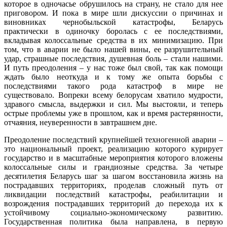
которое в одночасье обрушилось на страну, не стало для нее
приговором. И пока в мире шли дискуссии о причинах и
виновниках чернобыльской катастрофы, Беларусь
практически в одиночку боролась с ее последствиями,
вкладывая колоссальные средства в их минимизацию. При
том, что в аварии не было нашей вины, ее разрушительный
удар, страшные последствия, душевная боль – стали нашими.
И путь преодоления – у нас тоже был свой, так как помощи
ждать было неоткуда и к тому же опыта борьбы с
последствиями такого рода катастроф в мире не
существовало. Вопреки всему белорусам хватило мудрости,
здравого смысла, выдержки и сил. Мы выстояли, и теперь
острые проблемы уже в прошлом, как и время растерянности,
отчаяния, неуверенности в завтрашнем дне.
Преодоление последствий крупнейшей техногенной аварии –
это национальный проект, реализацию которого курирует
государство и в масштабные мероприятия которого вложены
колоссальные силы и грандиозные средства. За четыре
десятилетия Беларусь шаг за шагом восстановила жизнь на
пострадавших территориях, проделав сложный путь от
ликвидации последствий катастрофы, реабилитации и
возрождения пострадавших территорий до перехода их к
устойчивому социально-экономическому развитию.
Государственная политика была направлена, в первую