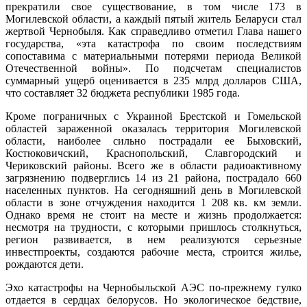
прекратили свое существование, в том числе 173 в
Могилевской области, а каждый пятый житель Беларуси стал
жертвой Чернобыля. Как справедливо отметил Глава нашего
государства, «эта катастрофа по своим последствиям
сопоставима с материальными потерями периода Великой
Отечественной войны». По подсчетам специалистов
суммарный ущерб оценивается в 235 млрд долларов США,
что составляет 32 бюджета республики 1985 года.
Кроме пограничных с Украиной Брестской и Гомельской
областей зараженной оказалась территория Могилевской
области, наиболее сильно пострадали ее Быховский,
Костюковичский, Краснопольский, Славгородский и
Чериковский районы. Всего же в области радиоактивному
загрязнению подверглись 14 из 21 района, пострадало 660
населенных пунктов. На сегодняшний день в Могилевской
области в зоне отчуждения находится 1 208 кв. км земли.
Однако время не стоит на месте и жизнь продолжается:
несмотря на трудности, с которыми пришлось столкнуться,
регион развивается, в нем реализуются серьезные
инвестпроекты, создаются рабочие места, строится жилье,
рождаются дети.
Эхо катастрофы на Чернобыльской АЭС по-прежнему гулко
отдается в сердцах белорусов. Но экологическое бедствие,