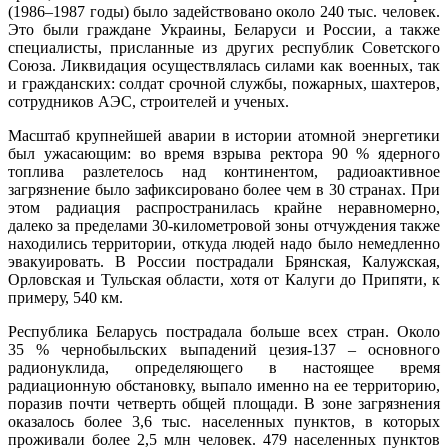
(1986–1987 годы) было задействовано около 240 тыс. человек.
Это были граждане Украины, Беларуси и России, а также
специалисты, присланные из других республик Советского
Союза. Ликвидация осуществлялась силами как военных, так
и гражданских: солдат срочной службы, пожарных, шахтеров,
сотрудников АЭС, строителей и ученых.
Масштаб крупнейшей аварии в истории атомной энергетики
был ужасающим: во время взрыва ректора 90 % ядерного
топлива разлетелось над континентом, радиоактивное
загрязнение было зафиксировано более чем в 30 странах. При
этом радиация распространилась крайне неравномерно,
далеко за пределами 30-километровой зоны отчуждения также
находились территории, откуда людей надо было немедленно
эвакуировать. В России пострадали Брянская, Калужская,
Орловская и Тульская области, хотя от Калуги до Припяти, к
примеру, 540 км.
Республика Беларусь пострадала больше всех стран. Около
35 % чернобыльских выпадений цезия-137 – основного
радионуклида, определяющего в настоящее время
радиационную обстановку, выпало именно на ее территорию,
поразив почти четверть общей площади. В зоне загрязнения
оказалось более 3,6 тыс. населенных пунктов, в которых
проживали более 2,5 млн человек. 479 населенных пунктов