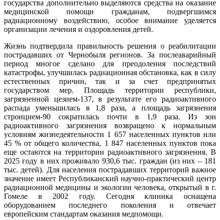
государства дополнительно выделяются средства на оказание
медицинской помощи гражданам, подвергшимся
радиационному воздействию, особое внимание уделяется
организации лечения и оздоровления детей.
Жизнь подтвердила правильность решения о реабилитации
пострадавших от Чернобыля регионов. За послеаварийный
период многое сделано для преодоления последствий
катастрофы, улучшилась радиационная обстановка, как в силу
естественных причин, так и за счет предпринятых
государством мер. Площадь территории республики,
загрязненной цезием-137, в результате его радиоактивного
распада уменьшилась в 1,8 раза, а площадь загрязнения
стронцием-90 сократилась почти в 1,9 раза. Из зон
радиоактивного загрязнения возвращено к нормальным
условиям жизнедеятельности 1 657 населенных пунктов или
45 % от общего количества, 1 847 населенных пунктов пока
еще остаются на территории радиоактивного загрязнения. В
2025 году в них проживало 930,6 тыс. граждан (из них – 181
тыс. детей). Для населения пострадавших территорий важное
значение имеет Республиканский научно-практический центр
радиационной медицины и экологии человека, открытый в г.
Гомеле в 2002 году. Сегодня клиника оснащена
оборудованием последнего поколения и отвечает
европейским стандартам оказания медпомощи.