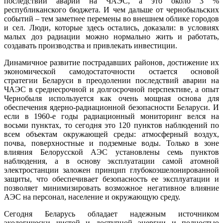
последствий аварии на ЧАЭС, а это около 3 %
республиканского бюджета. И чем дальше от чернобыльских
событий – тем заметнее перемены во внешнем облике городов
и сел. Люди, которые здесь остались, доказали: в условиях
малых доз радиации можно нормально жить и работать,
создавать производства и привлекать инвестиции.
Динамичное развитие пострадавших районов, достижение их
экономической самодостаточности остается основой
стратегии Беларуси в преодолении последствий аварии на
ЧАЭС в среднесрочной и долгосрочной перспективе, а опыт
Чернобыля используется как очень мощная основа для
обеспечения ядерно-радиационной безопасности Беларуси. И
если в 1960-е годы радиационный мониторинг велся на
восьми пунктах, то сегодня это 120 пунктов наблюдений по
всем объектам окружающей среды: атмосферный воздух,
почва, поверхностные и подземные воды. Только в зоне
влияния Белорусской АЭС установлены семь пунктов
наблюдения, а в основу эксплуатации самой атомной
электростанции заложен принцип глубокоэшелонированной
защиты, что обеспечивает безопасность ее эксплуатации и
позволяет минимизировать возможное негативное влияние
АЭС на персонал, население и окружающую среду.
Сегодня Беларусь обладает надежным источником
экологически чистой и доступной энергии и полностью