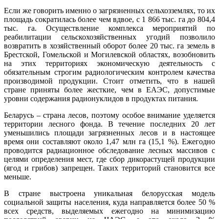
Если же говорить именно о загрязненных сельхозземлях, то их
площадь сократилась более чем вдвое, с 1 866 тыс. га до 804,4
тыс. га. Осуществление комплекса мероприятий по
реабилитации сельскохозяйственных угодий позволило
возвратить в хозяйственный оборот более 20 тыс. га земель в
Брестской, Гомельской и Могилевской областях, возобновить
на этих территориях экономическую деятельность с
обязательным строгим радиологическим контролем качества
производимой продукции. Стоит отметить, что в нашей
стране приняты более жесткие, чем в ЕАЭС, допустимые
уровни содержания радионуклидов в продуктах питания.
Беларусь – страна лесов, поэтому особое внимание уделяется
территории лесного фонда. В течение последних 20 лет
уменьшились площади загрязненных лесов и в настоящее
время они составляют около 1,47 млн га (15,1 %). Ежегодно
проводится радиационное обследование лесных массивов с
целями определения мест, где сбор дикорастущей продукции
(ягод и грибов) запрещен. Таких территорий становится все
меньше.
В стране выстроена уникальная белорусская модель
социальной защиты населения, куда направляется более 50 %
всех средств, выделяемых ежегодно на минимизацию