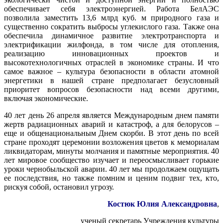
обеспечивает себя электроэнергией. Работа БелАЭС
позволила заместить 13,6 млрд куб. м природного газа и
существенно сократить выбросы углекислого газа. Также она
обеспечила динамичное развитие электротранспорта и
электрификации жилфонда, в том числе для отопления,
реализацию инновационных проектов и
высокотехнологичных отраслей в экономике страны. И что
самое важное – культура безопасности в области атомной
энергетики в нашей стране предполагает безусловный
приоритет вопросов безопасности над всеми другими,
включая экономические.
40 лет день 26 апреля является Международным днем памяти
жертв радиационных аварий и катастроф, а для белорусов –
еще и общенациональным Днем скорби. В этот день по всей
стране проходят церемонии возложения цветов к мемориалам
ликвидаторам, минуты молчания и памятные мероприятия. 40
лет мировое сообщество изучает и переосмысливает горькие
уроки чернобыльской аварии. 40 лет мы продолжаем ощущать
ее последствия, но также помним и ценим подвиг тех, кто,
рискуя собой, остановил угрозу.
Костюк Юлия Александровна
,
ученый секретарь Учреждения культуры