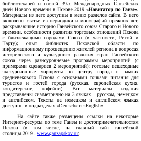
библиотекарей и гостей 39-х Международных Ганзейских
дней Нового времени в Пскове-2019
«Навигатор по Ганзе»
.
Материалы из него доступны в меню разделов сайта.
В него
включены статьи из
периодики и монографий прежних лет,
раскрывающие историю Ганзейского союза Старого и Нового
времени, особенности развития торговых отношений Пскова
с близлежащими городами Союза (в частности, Ригой и
Тарту); опыт библиотек Псковской области по
информационному просвещению жителей региона в вопросах
исторического и культурного развития стран Ганзейского
союза через разноуровневые программы мероприятий (с
примерами сценариев 2 мероприятий);
готовые пешеходные
экскурсионные маршруты по
центру города в рамках
средневекового Пскова с основными точками питания для
туристов и гостей города (русская, европейская кухня,
кондитерские, кофейни). Все материалы издания
представлены симметрично на 3 языках – русском, немецком
и английском. Тексты на немецком и английском языках
доступны в подразделах «Deutsch» и «English»
На сайте также размещены ссылки на некоторые
Интернет-ресурсы по теме Ганзы и достопримечательностям
Пскова (в том числе, на главный сайт ганзейской
столицы-2019 -
www.ganzapskov.ru
).