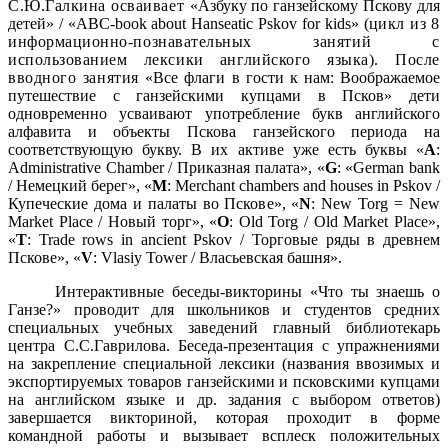
С.Ю.Галкина осваивает
«Азбуку по ганзейскому Пскову для
детей» / «ABC-book about Hanseatic Pskov for kids» (
цикл из 8
информационно-познавательных занятий с
использованием лексики английского языка). После
вводного занятия
«Все флаги в гости к нам: Воображаемое
путешествие с ганзейскими купцами в Псков» дети
одновременно усваивают употребление букв английского
алфавита и объекты Пскова ганзейского периода на
соответствующую букву. В их активе уже есть буквы «
А
:
Administrative Chamber / Приказная палата», «
G
: «German bank
/ Немецкий берег», «
М
: Merchant chambers and houses in Pskov /
Купеческие дома и палаты во Пскове», «
N
: New Torg = New
Market Place / Новый торг», «
О
: Old Torg / Old Market Place»,
«
T
: Trade rows in ancient Pskov / Торговые ряды в древнем
Пскове», «
V
: Vlasiy Tower / Власьевская башня».
Интерактивные беседы-викторины «Что ты знаешь о
Ганзе?» проводит для школьников и студентов средних
специальных учебных заведений главный библиотекарь
центра С.С.Гаврилова. Б
еседа-презентация с упражнениями
на закрепление специальной лексики (названия ввозимых и
экспортируемых товаров ганзейскими и псковскими купцами
на английском языке и др. задания с выбором ответов)
завершается
викториной, которая проходит в форме
командной работы и вызывает всплеск положительных