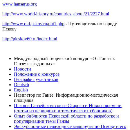
www.hansarus.org
http://www.world-history.ru/countries_about/21/2227.html
http://www.old-pskov.ru/put1.php
- Путеводитель по городу
Пскову
http://pleskov60.ru/index.html
Международный творческий конкурс «От Ганзы к
Ганзе: взгляд юных»
Новости
Положение о конкурсе
География участников
Deutsch
English
Навигатор по Ганзе: Информационно-методическая
площадка
Псков в Ганзейском союзе Старого и Нового времени
(статьи из периодики и тематических сборников)
Опыт библиотек Псковской области по разработке и
популяризации темы Ганзы
Экскурсионные пешеходные маршруты по Пскову и его