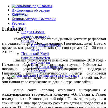
Главная
Информация об отделе
Главная
Контакты
Главная
Книги. Авторы. Выставки
Ресурсы
Главная
Проекты
Lingua Globus.
Детям о языках и
Уважаемые пользователи! Данный контент разработан
странах
в преддверии 39-х Международных Ганзейских дней Нового
Игрушки народов
времени, которые город Псков (Россия) примет 27 – 30 июня
мира
2019 г.
Псковский Клуб
национальностей
Главная библиотека «ганзейской столицы» 2019 года -
Документы
Псковская областная универсальная научная библиотека –
Участники проекта
посильно участвует в информационной поддержке
События
Ганзейских дней. Международный центр библиотеки
Группа центра в контакте
раскрывает ганзейскую тематику несколькими способами. Все
они нашли свое отражение на данной странице сайта.
Меню сайта (справа) открывает информация о
международном творческом конкурсе «От Ганзы к Ганзе:
взгляд юных».
Разносторонний образ Ганзы через рисунки и
сочинения к ним предложено раскрыть детям и подросткам в
возрасте 12 – 17 лет. В проект приглашены юные читатели и