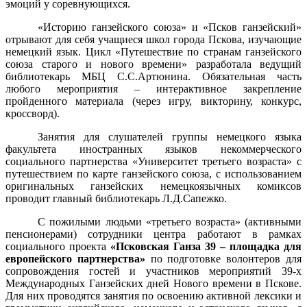
эмоций у соревнующихся.
«Историю ганзейского союза» и «Псков ганзейский»
отрывают для себя учащиеся школ города Пскова, изучающие
немецкий язык. Цикл «Путешествие по странам ганзейского
союза старого и нового времени» разработала ведущий
библиотекарь МБЦ С.С.Артюнина. Обязательная часть
любого мероприятия – интерактивное закрепление
пройденного материала (через игру, викторину, конкурс,
кроссворд).
Занятия для слушателей группы немецкого языка
факультета иностранных языков некоммерческого
социального партнерства «Университет третьего возраста» с
путешествием по карте ганзейского союза, с использованием
оригинальных ганзейских немецкоязычных комиксов
проводит главный библиотекарь Л.Д.Сапежко.
С пожилыми людьми «третьего возраста» (активными
пенсионерами) сотрудники центра работают в рамках
социального проекта
«Псковская Ганза 39 – площадка для
европейского партнерства»
по подготовке волонтеров для
сопровождения гостей и участников мероприятий
39-х
Международных Ганзейских дней Нового времени в Пскове.
Для них проводятся занятия по освоению активной лексики и