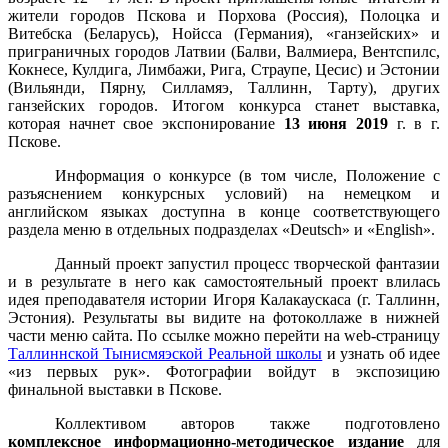
жители городов Пскова и Порхова (Россия), Полоцка и
Витебска (Беларусь), Нойсса (Германия), «ганзейских» и
приграничных городов Латвии (Балви, Валмиера, Вентспилс,
Кокнесе, Кулдига, Лимбажи, Рига, Страупе, Цесис) и Эстонии
(Вильянди, Пярну, Силламяэ, Таллинн, Тарту), других
ганзейских городов. Итогом конкурса станет выставка,
которая начнет свое экспонирование
13 июня
2019
г. в г.
Пскове.
Информация о конкурсе (в том числе, Положение с
разъяснением конкурсных условий) на немецком и
английском языках доступна в конце соответствующего
раздела меню в отдельных подразделах «Deutsch» и «English».
Данный проект запустил процесс творческой фантазии
и в результате в него как самостоятельный проект влилась
идея преподавателя истории Игоря Калакаускаса (г. Таллинн,
Эстония). Результаты вы видите на фотоколлаже в нижней
части меню сайта. По ссылке можно перейти на web-страницу
Таллиннской Тынисмяэской Реальной школы
и узнать об идее
«из первых рук». Фотографии войдут в экспозицию
финальной выставки в Пскове.
Коллективом авторов также подготовлено
комплексное информационно-методическое издание
для