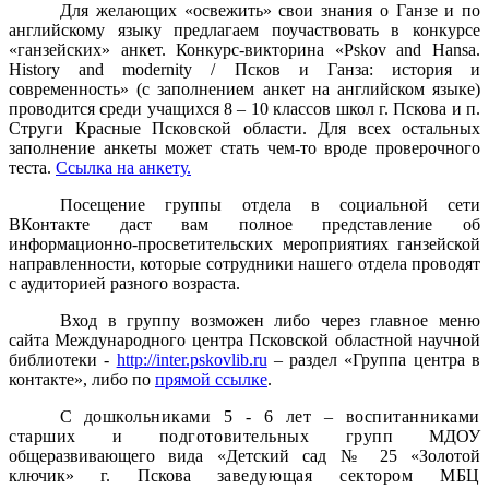
Для желающих «освежить» свои знания о Ганзе и по
английскому языку предлагаем поучаствовать в конкурсе
«ганзейских» анкет. Конкурс-викторина
«
Pskov
and
Hansa
.
History
and
modernity
/ Псков и Ганза: история и
современность»
(с заполнением анкет на английском языке)
проводится среди
учащихся 8 – 10 классов школ г. Пскова и п.
Струги Красные Псковской области. Для всех остальных
заполнение анкеты может стать чем-то вроде проверочного
теста.
Ссылка на анкету.
Посещение группы отдела в социальной сети
ВКонтакте даст вам полное представление об
информационно-просветительских мероприятиях ганзейской
направленности, которые сотрудники нашего отдела проводят
с аудиторией разного возраста.
Вход в группу возможен либо через главное меню
сайта Международного центра Псковской областной научной
библиотеки -
http://inter.pskovlib.ru
– раздел «Группа центра в
контакте», либо по
прямой ссылке
.
С д
ошкольниками 5 - 6 лет – воспитанниками
старших и подготовительных групп
МДОУ
общеразвивающего вида «Детский сад № 25 «Золотой
ключик» г. Пскова з
аведующая сектором МБЦ