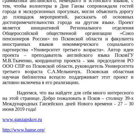
грамматики английского, немецкого и эстонского языков, с
тем, чтобы волонтеры в Дни Ганзы сопровождали гостей
города в экскурсионных прогулках, могли объяснить дорогу
до площадок мероприятий, рассказать об основных
достопримечательностях города на другом языке. Проект
является инициативой Регионального отделения
Общероссийской общественной организации «Союз
пенсионеров России» по Псковской области и факультета
иностранных языков некоммерческого социального
партнерства «Университет третьего возраста». Автор идеи
проекта – преподаватель английского языка ПсковГУ
М.В.Ткаченко, координатор проекта - зам. председателя РО
ООО СПР по Псковской области, руководитель Университета
третьего возраста С.А.Мельничук. Псковская областная
научная библиотека всецело поддерживает этот проект и
активно включена в его реализацию.
Надеемся, что вы найдете для себя много интересного
на этой странице. Добро пожаловать в Псков – столицу 39-х
Международных Ганзейских дней Нового времени - 27 – 30
июня 2019 года!
www.ganzapskov.ru
http://www.hanse.org/