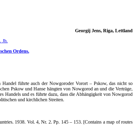
Georgij Jens, Riga, Lettland
 Jh.
tschen Ordens.
 Handel führte auch der Nowgoroder Vorort – Pskow, das nicht so
ischen Pskow und Hanse hängten von Nowgorod an und die Verträge,
des Handels und es führte dazu, dass die Abhängigkeit von Nowgorod
tischen und kirchlichen Streiten.
tries. 1938. Vol. 4, Nr. 2. Pp. 145 – 153. [Contains a map of routes