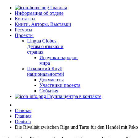
Главная
Информация об отделе
Контакты
Книги. Авторы. Выставки
Ресурсы
Проекты
Lingua Globus.
Детям о языках и
странах
Игрушки народов
мира
Псковский Клуб
национальностей
Документы
Участники проекта
События
Группа центра в контакте
Главная
Главная
Deutsch
Die Rivalität zwischen Riga und Tartu für den Handel mit Psko