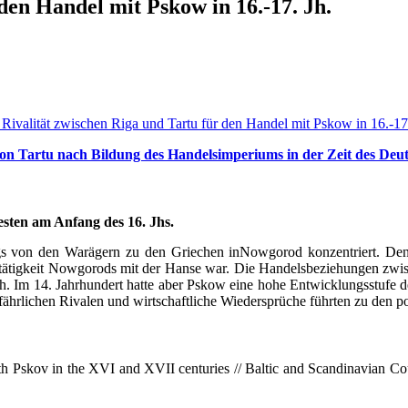
den Handel mit Pskow in 16.-17. Jh.
 Rivalität zwischen Riga und Tartu für den Handel mit Pskow in 16.-17.
on Tartu nach Bildung des Handelsimperiums in der Zeit des Deu
sten am Anfang des 16. Jhs.
s von den Warägern zu den Griechen inNowgorod konzentriert. Den
lstätigkeit Nowgorods mit der Hanse war. Die Handelsbeziehungen zw
h. Im 14. Jahrhundert hatte aber Pskow eine hohe Entwicklungsstufe 
lichen Rivalen und wirtschaftliche Wiedersprüche führten zu den poli
ith
Pskov
in the XVI and XVII centuries // Baltic and Scandinavian Coun