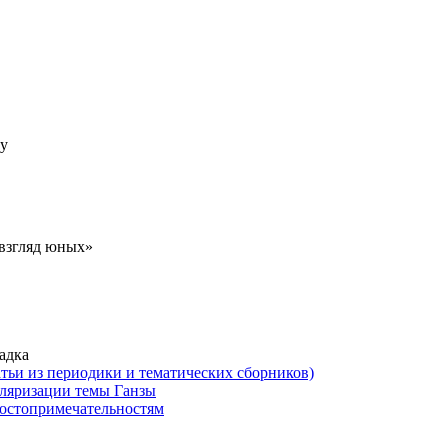
ву
 взгляд юных»
адка
атьи из периодики и тематических сборников)
уляризации темы Ганзы
остопримечательностям