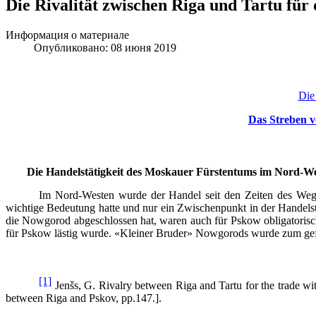
Die Rivalität zwischen Riga und Tartu für 
Информация о материале
Опубликовано: 08 июня 2019
Die
Das Streben v
Die Handelstätigkeit des Moskauer Fürstentums im Nord-We
Im Nord-Westen wurde der Handel seit den Zeiten des Weg
wichtige Bedeutung hatte und nur ein Zwischenpunkt in der Hande
die Nowgorod abgeschlossen hat, waren auch für Pskow obligatorisc
für Pskow lästig wurde. «Kleiner Bruder» Nowgorods wurde zum gefähr
[1]
Jenšs, G. Rivalry between
Riga
and
Tartu
for the trade w
between
Riga
and
Pskov
, pp.147.].