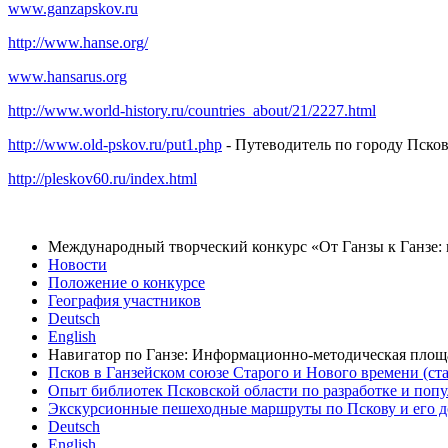
www.ganzapskov.ru
http://www.hanse.org/
www.hansarus.org
http://www.world-history.ru/countries_about/21/2227.html
http://www.old-pskov.ru/put1.php
- Путеводитель по городу Пско
http://pleskov60.ru/index.html
Международный творческий конкурс «От Ганзы к Ганзе:
Новости
Положение о конкурсе
География участников
Deutsch
English
Навигатор по Ганзе: Информационно-методическая площ
Псков в Ганзейском союзе Старого и Нового времени (ст
Опыт библиотек Псковской области по разработке и поп
Экскурсионные пешеходные маршруты по Пскову и его д
Deutsch
English