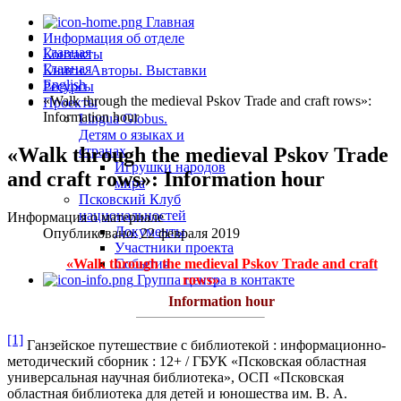
Главная
Информация об отделе
Главная
Контакты
Главная
Книги. Авторы. Выставки
English
Ресурсы
«Walk through the medieval Pskov Trade and craft rows»:
Проекты
Information hour
Lingua Globus.
Детям о языках и
«Walk through the medieval Pskov Trade
странах
Игрушки народов
and craft rows»: Information hour
мира
Псковский Клуб
национальностей
Информация о материале
Документы
Опубликовано: 22 февраля 2019
Участники проекта
«Walk through the medieval
Pskov
Trade and craft
События
rows»
Группа центра в контакте
Information hour
[1]
Ганзейское путешествие с библиотекой : информационно-
методический сборник : 12+ / ГБУК «Псковская областная
универсальная научная библиотека», ОСП «Псковская
областная библиотека для детей и юношества им. В. А.