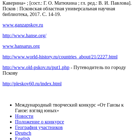
Каверина» ; [сост.: Г. О. Матюхина ; гл. ред.: В. И. Павлова].
Псков : Псковская областная универсальная научная
библиотека, 2017. С. 14-19.
www.ganzapskov.ru
http://www.hanse.org/
www.hansarus.org
http://www.world-history.ru/countries_about/21/2227.html
http://www.old-pskov.ru/put1.php
- Путеводитель по городу
Пскову
http://pleskov60.ru/index.html
Международный творческий конкурс «От Ганзы к
Ганзе: взгляд юных»
Новости
Положение о конкурсе
География участников
Deutsch
English