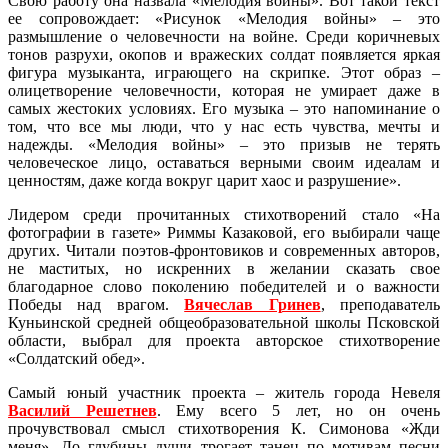
Свою работу она назвала «Мелодия войны». Вот такой текст
ее сопровождает: «Рисунок «Мелодия войны» – это
размышление о человечности на войне. Среди коричневых
тонов разрухи, окопов и вражеских солдат появляется яркая
фигура музыканта, играющего на скрипке. Этот образ –
олицетворение человечности, которая не умирает даже в
самых жестоких условиях. Его музыка – это напоминание о
том, что все мы люди, что у нас есть чувства, мечты и
надежды. «Мелодия войны» – это призыв не терять
человеческое лицо, оставаться верными своим идеалам и
ценностям, даже когда вокруг царит хаос и разрушение».
Лидером среди прочитанных стихотворений стало «На
фотографии в газете» Риммы Казаковой, его выбирали чаще
других. Читали поэтов-фронтовиков и современных авторов,
не маститых, но искренних в желании сказать свое
благодарное слово поколению победителей и о важности
Победы над врагом.
Вячеслав Гринев
, преподаватель
Куньинской средней общеобразовательной школы Псковской
области, выбрал для проекта авторское стихотворение
«Солдатский обед».
Самый юный учаcтник проекта – житель города Невеля
Василий Решетнев
. Ему всего 5 лет, но он очень
прочувствовал смысл стихотворения К. Симонова «Жди
меня». До глубины души трогает танец по мотивам песни