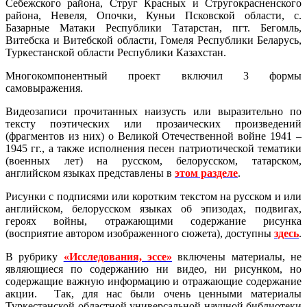
Себежского района, Струг Красных и Стругокрасненского
района, Невеля, Опочки, Куньи Псковской области, с.
Базарные Матаки Республики Татарстан, пгт. Бегомль,
Витебска и Витебской области, Гомеля Республики Беларусь,
Туркестанской области Республики Казахстан.
Многокомпонентный проект включил 3 формы
самовыражения.
Видеозаписи прочитанных наизусть или выразительно по
тексту поэтических или прозаических произведений
(фрагментов из них) о Великой Отечественной войне 1941 –
1945 гг., а также исполнения песен патриотической тематики
(военных лет) на русском, белорусском, татарском,
английском языках представлены в
этом разделе
.
Рисунки с подписями или коротким текстом на русском и или
английском, белорусском языках об эпизодах, подвигах,
героях войны, отражающими содержание рисунка
(восприятие автором изображенного сюжета), доступны
здесь
.
В рубрику
«Исследования, эссе»
включены материалы, не
являющиеся по содержанию ни видео, ни рисунком, но
содержащие важную информацию и отражающие содержание
акции. Так, для нас были очень ценными материалы
Туркестанской областной универсальной научной библиотеки