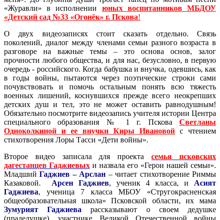
«Журавли» в исполнении
юных воспитанников МБДОУ
«Детский сад №33 «Огонёк» г. Пскова
!
О двух видеозаписях стоит сказать отдельно. Связь
поколений, диалог между членами семьи разного возраста в
разговоре на важные темы – это основа основ, залог
прочности любого общества, и для нас, безусловно, в первую
очередь - российского. Когда бабушка и внучка, одевшись, как
в годы войны, пытаются через поэтические строки сами
почувствовать и помочь остальным понять всю тяжесть
военных лишений, коснувшихся прежде всего неокрепших
детских душ и тел, это не может оставить равнодушным!
Обязательно посмотрите видеозапись учителя истории Центра
специального образования № 1 г. Пскова
Светланы
Одноколкиной и ее внучки Киры Ивановой
с чтением
стихотворения Лоры Тасси «Дети войны».
Второе видео записала для проекта
семья псковских
дагестанцев Гаджиевых
и назвала его «Герои нашей семьи».
Младший
Гаджиев – Арслан
– читает стихотворение Риммы
Казаковой.
Арсен Гаджиев
, ученик 4 класса, и
Асият
Гаджиева
, ученица 7 класса МБОУ «Стругокрасненская
общеобразовательная школа» Псковской области, их мама
Зумурият Гаджиева
рассказывают о своем дедушке
(прадедушке), участнике Великой Отечественной войны