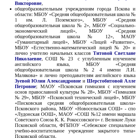
Викторовне
,
общеобразовательным учреждениям города Пскова и
области: МБОУ «Средняя общеобразовательная школа №
1 им. Л. Поземского», МБОУ «Средняя
общеобразовательная школа № 2», МБОУ «Социально-
экономический лицей», МБОУ «Средняя
общеобразовательная школа № 12», МАОУ
«Гуманитарный лицей», МБОУ «Лицей «Развитие»,
МБОУ «Естественно-математический лицей № 20» и
лично учителю начальных классов
Титовой Светлане
Николаевне
, СОШ № 23 с углубленным изучением
английского языка, МБОУ «Средняя
общеобразовательная школа №2 4 имени Л.И.
Малякова» и лично преподавателям английского языка
Зуевой Юлии Александровне
и
Шерстобитовой Алле
Петровне
; МАОУ «Псковская гимназия с изучением
основ православной культуры № 28», МБОУ «Гимназия
№ 29», МБОУ «Псковский технический лицей», МБОУ
«Писковская средняя общеобразовательная школа»
Псковского района, МБОУ «Новосельская СОШ» - спо
«Лудонская ООШ», МАОУ «СОШ №12 имени маршала
Советского Союза К. К. Рокоссовского» г. Великие Луки
Псковской области, ФГБПОУ «Себежское специальное
учебно-воспитательное учреждение закрытого типа»
Псковской области,