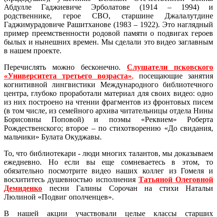
Абдулле Гаджиевиче Эрболатове (1914 – 1994) и
родственнике, герое СВО, старшине Джалалутдине
Гаджимурадовиче Рашитханове (1983 – 1922). Это наглядный
пример преемственности родовой памяти о подвигах героев
былых и нынешних времен. Мы сделали это видео заглавным
в нашем проекте.
Перечислять можно бесконечно.
Слушатели псковского
«Университета третьего возраста»
,
посещающие занятия
когнитивной лингвистики Международного библиотечного
центра, глубоко проработали материал для своих видео: одно
из них построено на чтении фрагментов из фронтовых писем
(в том числе, из семейного архива читательницы отдела Нины
Борисовны Поповой) и поэмы «Реквием» Роберта
Рождественского; второе – по стихотворению «До свидания,
мальчики» Булата Окуджавы.
То, что библиотекари - люди многих талантов, мы доказываем
ежедневно. Но если вы еще сомневаетесь в этом, то
обязательно посмотрите видео наших коллег из Гомеля и
восхититесь душевностью исполнения
Татьяной Олеговной
Демиденко
песни Галины Сорочан на стихи Натальи
Люлиной «Подвиг ополченцев».
В нашей акции участвовали целые классы старших