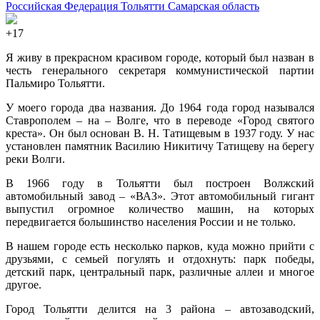
Российская Федерация
Тольятти
Самарская область
+17
Я живу в прекрасном красивом городе, который был назван в
честь генерального секретаря коммунистической партии
Пальмиро Тольятти.
У моего города два названия. До 1964 года город назывался
Ставрополем – на – Волге, что в переводе «Город святого
креста». Он был основан В. Н. Татищевым в 1937 году. У нас
установлен памятник Василию Никитичу Татищеву на берегу
реки Волги.
В 1966 году в Тольятти был построен Волжский
автомобильный завод – «ВАЗ». Этот автомобильный гигант
выпустил огромное количество машин, на которых
передвигается большинство населения России и не только.
В нашем городе есть несколько парков, куда можно прийти с
друзьями, с семьей погулять и отдохнуть: парк победы,
детский парк, центральный парк, различные аллеи и многое
другое.
Город Тольятти делится на 3 района – автозаводский,