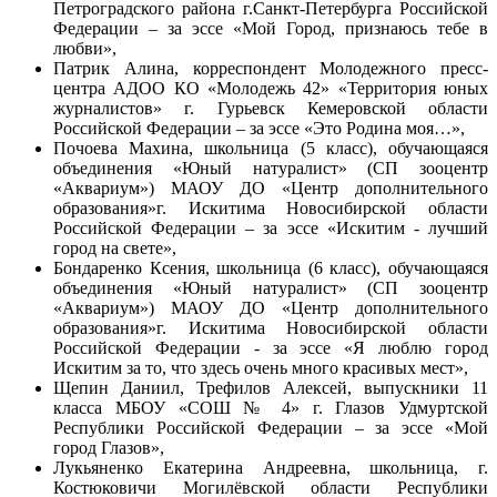
Петроградского района г.Санкт-Петербурга Российской
Федерации – за эссе «Мой Город, признаюсь тебе в
любви»,
Патрик Алина, корреспондент Молодежного пресс-
центра АДОО КО «Молодежь 42» «Территория юных
журналистов» г. Гурьевск Кемеровской области
Российской Федерации – за эссе «Это Родина моя…»,
Почоева Махина, школьница (5 класс), обучающаяся
объединения «Юный натуралист» (СП зооцентр
«Аквариум») МАОУ ДО «Центр дополнительного
образования»
г. Искитима Новосибирской области
Российской Федерации – за эссе «Искитим - лучший
город на свете»,
Бондаренко Ксения, школьница (6 класс), обучающаяся
объединения «Юный натуралист» (СП зооцентр
«Аквариум») МАОУ ДО «Центр дополнительного
образования»
г. Искитима Новосибирской области
Российской Федерации - за эссе «Я люблю город
Искитим за то, что здесь очень много красивых мест»,
Щепин Даниил, Трефилов Алексей, выпускники 11
класса МБОУ «СОШ № 4» г. Глазов Удмуртской
Республики Российской Федерации – за эссе «Мой
город Глазов»,
Лукьяненко Екатерина Андреевна, школьница, г.
Костюковичи Могилёвской области Республики