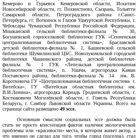
Кемерово и Гурьевск Кемеровской области, Искитим
Новосибирской области, гг. Похвистнево, Сызрань, Тольятти
Самарской области, Петроградского района г.Санкт-
Петербурга,
г
г. Воткинск и
Глазов Удмуртской Республики,
г.
Чебоксары Чувашской Республики
Российской Федерации
,
Мошканской сельской библиотеки-филиала № 30,
Богушевской горпоселковой библиотеки
ГУК «Сенненская
централизованная библиотечная система»,
Браславской
детской библиотеки-филиала № 1,
Башневской сельской
библиотеки Шумилинской ЦБС, Новолукомльской городской
библиотеки Чашникского района, детской библиотеки-
филиала № 1 ГУК «Лепельская централизованная
библиотечная система», п. Ушачи, агрогородка Камаи
Поставского района, библиотеки-филиала № 14 им. В.
Короткевича
ГУ «Централизованная библиотечная система г.
Витебска»,
ГУ «Витебская областная библиотека им.
В.И.Ленина»,
агрогородка Корнадь Гродненской области,
г.
Костюковичи Могилёвской области, г. Гомель Республики
Беларусь, г. Самбор Львовской области Украины. Всего на
странице сайта размещено
49 эссе.
Основным смыслом социальных эссе должна была
стать не просто констатация фактов наличия экологической
проблемы или «красивости» места, в котором живет автор, а
что именно он сделал для того, чтобы город (поселок), стал