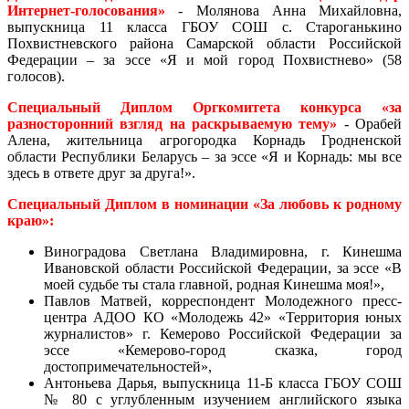
Интернет-голосования»
- Молянова Анна Михайловна,
выпускница 11 класса ГБОУ СОШ с. Староганькино
Похвистневского района Самарской области Российской
Федерации – за эссе «Я и мой город Похвистнево» (58
голосов).
Специальный Диплом Оргкомитета конкурса «за
разносторонний взгляд на раскрываемую тему»
- Орабей
Алена, жительница агрогородка Корнадь Гродненской
области Республики Беларусь – за эссе «Я и Корнадь: мы все
здесь в ответе друг за друга!».
Специальный Диплом в номинации «За любовь к родному
краю»:
Виноградова Светлана Владимировна, г. Кинешма
Ивановской области Российской Федерации, за эссе «В
моей судьбе ты стала главной, родная Кинешма моя!»,
Павлов Матвей, корреспондент Молодежного пресс-
центра АДОО КО «Молодежь 42» «Территория юных
журналистов» г. Кемерово Российской Федерации за
эссе «Кемерово-город сказка, город
достопримечательностей»,
Антоньева Дарья, выпускница 11-Б класса ГБОУ СОШ
№ 80 с углубленным изучением английского языка