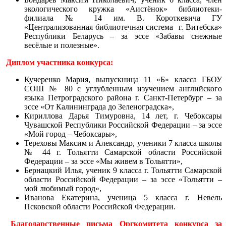
экологического кружка «Аистёнок» библиотеки-
филиала № 14 им. В. Короткевича ГУ
«Централизованная библиотечная система г. Витебска»
Республики Беларусь – за эссе «Забавы снежные
весёлые и полезные».
Диплом участника конкурса:
Кучеренко Мария, выпускница 11 «Б» класса ГБОУ
СОШ № 80 с углубленным изучением английского
языка Петроградского района г. Санкт-Петербург – за
эссе «От Калининграда до Зеленоградска»,
Кириллова Дарья Тимуровна, 14 лет, г. Чебоксары
Чувашской Республики Российской Федерации – за эссе
«Мой город – Чебоксары»,
Тереховы Максим и Александр, ученики 7 класса школы
№ 44 г. Тольятти Самарской области Российской
Федерации – за эссе «Мы живем в Тольятти»,
Бернацкий Илья, ученик 9 класса г. Тольятти Самарской
области Российской Федерации – за эссе «Тольятти –
мой любимый город»,
Иванова Екатерина, ученица 5 класса г. Невель
Псковской области Российской Федерации.
Благодарственные письма Оргкомитета конкурса за