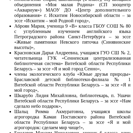
объединения «Моя малая Родина» (СП зооцентр
«Аквариум») МАОУ ДО «Центр дополнительного
образования» г. Искитим Новосибирской области – за
эссе «Искитим – мой Родной город»,
Аброян Мария, ученица 9 «В» класса ГБОУ СОШ № 80
с углубленным изучением английского языка
Петроградского района Санкт-Петербурга – за эссе
«Живые памятники Невского пяточка (Синявинские
высоты)»,
Красновская Дарья Андреевна, учащаяся ГУО СШ № 2,
читательница ГУК «Сенненская централизованная
библиотечная система» Витебской области Республики
Беларусь – за эссе «Я и мой город Сенно»,
члены экологического клуба «Юные друзья природы»
Браславской детской библиотеки-филиала № 1
Витебской области Республики Беларусь – за эссе «Я и
мой город»,
Шкарубо
Лидия Михайловна
, библиотекарь, п. Ушачи
Витебской области Республики Беларусь – за эссе «Нам
сделало небо подарок»,
Шальц Римма Акмуратовна, учащаяся школы
агрогородка Камаи Поставского района Витебской
области Республики Беларусь – за эссе «Я и мой
агрогородок: сделаем мир чище!»,
Бондарев Максим Николаевич, ученик 6 класса, член