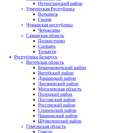
Петроградский район
Удмуртская Республика
Воткинск
Глазов
Чувашская республика
Чебоксары
Самарская область
Похвистнево
Сызрань
Тольятти
Республика Беларусь
Витебская область
Бешенковичский район
Витебский район
Докшицкий район
Лиозненский район
Могилевская область
Полоцкий район
Поставский район
Россонский район
Сенненский район
Чашникский район
Шумилинский район
Гомельская область
Гомель