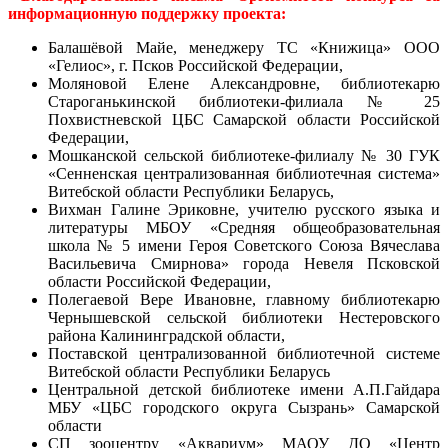
информационную поддержку проекта:
Балашёвой Майе, менеджеру ТС «Книжица» ООО
«Гелиос», г. Псков Российской Федерации,
Моляновой Елене Александровне, библиотекарю
Староганькинской библиотеки-филиала № 25
Похвистневской ЦБС Самарской области Российской
Федерации,
Мошканской сельской библиотеке-филиалу № 30 ГУК
«Сенненская централизованная библиотечная система»
Витебской области Республики Беларусь,
Вихман Галине Эриковне, учителю русского языка и
литературы МБОУ «Средняя общеобразовательная
школа № 5 имени Героя Советского Союза Вячеслава
Васильевича Смирнова» города Невеля Псковской
области Российской Федерации,
Полегаевой Вере Ивановне, главному библиотекарю
Чернышевской сельской библиотеки Нестеровского
района Калининградской области,
Поставской централизованной библиотечной системе
Витебской области Республики Беларусь
Центральной детской библиотеке имени А.П.Гайдара
МБУ «ЦБС городского округа Сызрань» Самарской
области
СП зооцентру «Аквариум» МАОУ ДО «Центр