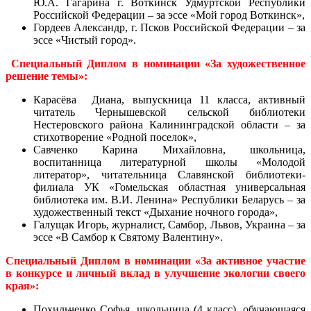
Ю.А. Гагарина г. Воткинск Удмуртской Республики
Российской Федерации – за эссе «Мой город Воткинск»,
Гордеев Александр, г. Псков Российской Федерации – за
эссе «Чистый город».
Специальный Диплом в номинации «За художественное
решение темы»:
Карасёва Диана, выпускница 11 класса, активный
читатель Чернышевской сельской библиотеки
Нестеровского района Калининградской области – за
стихотворение «Родной поселок»,
Савченко Карина Михайловна, школьница,
воспитанница литературной школы «Молодой
литератор», читательница Славянской библиотеки-
филиала УК «Гомельская областная универсальная
библиотека им. В.И. Ленина» Республики Беларусь – за
художественный текст «Дыхание ночного города»,
Галущак Игорь, журналист, Самбор, Львов, Украина – за
эссе «В Самбор к Святому Валентину».
Специальный Диплом в номинации «За активное участие
в конкурсе и личный вклад в улучшение экологии своего
края»:
Похильченко Софья, школьница (4 класс), обучающаяся