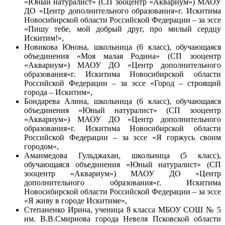
«Юный натуралист» (СП зооцентр «Аквариум») МАОУ
ДО «Центр дополнительного образования»
г. Искитима
Новосибирской области Российской Федерации – за эссе
«Пишу тебе, мой добрый друг, про милый сердцу
Искитим!»,
Новикова Юнона, школьница (6 класс), обучающаяся
объединения «Моя малая Родина» (СП зооцентр
«Аквариум») МАОУ ДО «Центр дополнительного
образования»
г. Искитима Новосибирской области
Российской Федерации – за эссе «Город – строящий
города – Искитим»,
Бондарева Алина, школьница (6 класс), обучающаяся
объединения «Юный натуралист» (СП зооцентр
«Аквариум») МАОУ ДО «Центр дополнительного
образования»
г. Искитима Новосибирской области
Российской Федерации – за эссе «Я горжусь своим
городом»,
Аманмедова Гульджахан, школьница (5 класс),
обучающаяся объединения «Юный натуралист» (СП
зооцентр «Аквариум») МАОУ ДО «Центр
дополнительного образования»
г. Искитима
Новосибирской области Российской Федерации – за эссе
«Я живу в городе Искитиме»,
Степаненко Ирина, ученица 8 класса МБОУ СОШ № 5
им. В.В.Смирнова города Невеля Псковской области