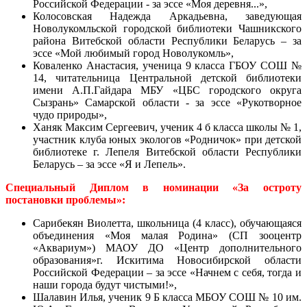
Российской Федерации - за эссе «Моя деревня...»,
Колосовская Надежда Аркадьевна, заведующая
Новолукомльской городской библиотеки Чашникского
района Витебской области Республики Беларусь – за
эссе «Мой любимый город Новолукомль»,
Коваленко Анастасия, ученица 9 класса ГБОУ СОШ №
14, читательница Центральной детской библиотеки
имени А.П.Гайдара МБУ «ЦБС городского округа
Сызрань» Самарской области - за эссе «Рукотворное
чудо природы»,
Ханяк Максим Сергеевич, ученик 4 б класса школы № 1,
участник клуба юных экологов «Родничок» при детской
библиотеке г. Лепеля Витебской области Республики
Беларусь – за эссе «Я и Лепель».
Специальный Диплом в номинации «За остроту
постановки проблемы»:
Сарибекян Виолетта, школьница (4 класс), обучающаяся
объединения «Моя малая Родина» (СП зооцентр
«Аквариум») МАОУ ДО «Центр дополнительного
образования»
г. Искитима Новосибирской области
Российской Федерации – за эссе «Начнем с себя, тогда и
наши города будут чистыми!»,
Шалавин Илья, ученик 9 Б класса МБОУ СОШ № 10 им.