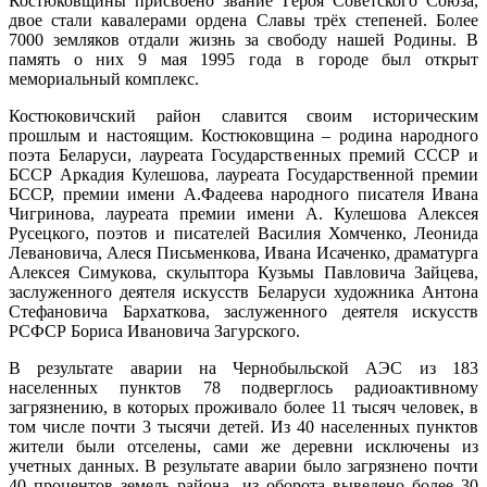
Костюковщины присвоено звание Героя Советского Союза,
двое стали кавалерами ордена Славы трёх степеней. Более
7000 земляков отдали жизнь за свободу нашей Родины. В
память о них 9 мая 1995 года в городе был открыт
мемориальный комплекс.
Костюковичский район славится своим историческим
прошлым и настоящим. Костюковщина – родина народного
поэта Беларуси, лауреата Государственных премий СССР и
БССР Аркадия Кулешова, лауреата Государственной премии
БССР, премии имени А.Фадеева народного писателя Ивана
Чигринова, лауреата премии имени А. Кулешова Алексея
Русецкого, поэтов и писателей Василия Хомченко, Леонида
Левановича, Алеся Письменкова, Ивана Исаченко, драматурга
Алексея Симукова, скульптора Кузьмы Павловича Зайцева,
заслуженного деятеля искусств Беларуси художника Антона
Стефановича Бархаткова, заслуженного деятеля искусств
РСФСР Бориса Ивановича Загурского.
В результате аварии на Чернобыльской АЭС из 183
населенных пунктов 78 подверглось радиоактивному
загрязнению, в которых проживало более 11 тысяч человек, в
том числе почти 3 тысячи детей. Из 40 населенных пунктов
жители были отселены, сами же деревни исключены из
учетных данных. В результате аварии было загрязнено почти
40 процентов земель района, из оборота выведено более 30