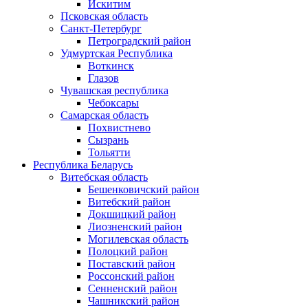
Искитим
Псковская область
Санкт-Петербург
Петроградский район
Удмуртская Республика
Воткинск
Глазов
Чувашская республика
Чебоксары
Самарская область
Похвистнево
Сызрань
Тольятти
Республика Беларусь
Витебская область
Бешенковичский район
Витебский район
Докшицкий район
Лиозненский район
Могилевская область
Полоцкий район
Поставский район
Россонский район
Сенненский район
Чашникский район