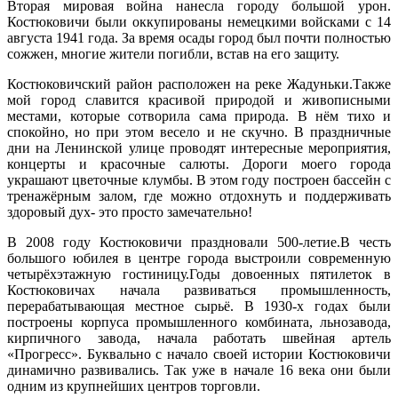
Вторая мировая война нанесла городу большой урон.
Костюковичи были оккупированы немецкими войсками с 14
августа 1941 года. За время осады город был почти полностью
сожжен, многие жители погибли, встав на его защиту.
Костюковичский район расположен на реке Жадуньки.
Также
мой город славится красивой природой и живописными
местами, которые сотворила сама природа. В нём тихо и
спокойно, но при этом весело и не скучно. В праздничные
дни на Ленинской улице проводят интересные мероприятия,
концерты и красочные салюты. Дороги моего города
украшают цветочные клумбы. В этом году построен бассейн с
тренажёрным залом, где можно отдохнуть и поддерживать
здоровый дух- это просто замечательно!
В 2008 году Костюковичи праздновали 500-летие.В честь
большого юбилея в центре города выстроили современную
четырёхэтажную гостиницу.Годы довоенных пятилеток в
Костюковичах начала развиваться промышленность,
перерабатывающая местное сырьё. В 1930-х годах были
построены корпуса промышленного комбината, льнозавода,
кирпичного завода, начала работать швейная артель
«Прогресс». Буквально с начало своей истории Костюковичи
динамично развивались. Так уже в начале 16 века они были
одним из крупнейших центров торговли.