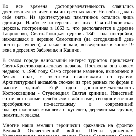
Во все времена достопримечательность славились
достаточным количеством интересных мест. Но война дала о
себе знать. Из архитектурных памятников остались лишь
единицы. Наиболее интересны из них: Свято-Покровская
церковь, построенная в 1863 г., что располагается в деревне
Гавриленко, Свято-Троицкая церковь 1842 года постройки,
находящаяся в деревне Самотевичи (на сегодняшний день
почти разрушена), а также церкви, возведенные в конце 19
века в деревнях Забычанье и Каничи.
В самом городе наибольший интерес туристов привлекает
Свято-Крестовоздвиженская церковь. Построена она совсем
недавно, в 1990 году. Само строение каменное, выполнено в
белых тонах, с золотыми окантовками по граням.
Архитектурный ансамбль сложен из трех разных по форме и
высоте зданий. Ещё одна достопримечательность
Костюковщины - Студенецкая Святая криница. Известный
сотни лет своими целебными свойствами, сегодня источник
преобразился по-настоящему в современный
благоустроенный комплекс с купелью, деревянным срубом,
памятным знаком.
Многие наши земляки героически сражались на фронтах
Великой Отечественной войны. Шести уроженцам