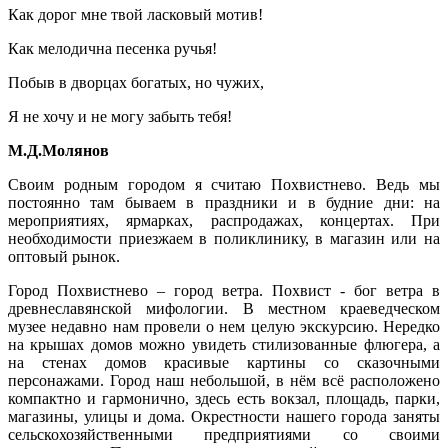
Как дорог мне твой ласковый мотив!
Как мелодична песенка ручья!
Побыв в дворцах богатых, но чужих,
Я не хочу и не могу забыть тебя!
М.Д.Молянов
Своим родным городом я считаю Похвистнево. Ведь мы
постоянно там бываем в праздники и в будние дни: на
мероприятиях, ярмарках, распродажах, концертах. При
необходимости приезжаем в поликлинику, в магазин или на
оптовый рынок.
Город Похвистнево – город ветра. Похвист - бог ветра в
древнеславянской мифологии. В местном краеведческом
музее недавно нам провели о нем целую экскурсию. Нередко
на крышах домов можно увидеть стилизованные флюгера, а
на стенах домов красивые картины со сказочными
персонажами. Город наш небольшой, в нём всё расположено
компактно и гармонично, здесь есть вокзал, площадь, парки,
магазины, улицы и дома. Окрестности нашего города заняты
сельскохозяйственными предприятиями со своими