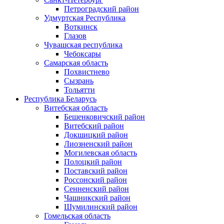
Петроградский район
Удмуртская Республика
Воткинск
Глазов
Чувашская республика
Чебоксары
Самарская область
Похвистнево
Сызрань
Тольятти
Республика Беларусь
Витебская область
Бешенковичский район
Витебский район
Докшицкий район
Лиозненский район
Могилевская область
Полоцкий район
Поставский район
Россонский район
Сенненский район
Чашникский район
Шумилинский район
Гомельская область