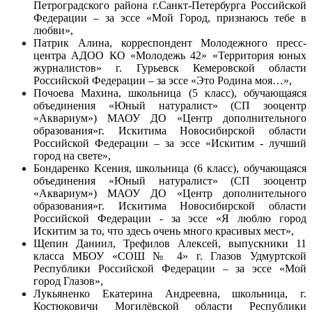
Петроградского района г.Санкт-Петербурга Российской
Федерации – за эссе «Мой Город, признаюсь тебе в
любви»,
Патрик Алина, корреспондент Молодежного пресс-
центра АДОО КО «Молодежь 42» «Территория юных
журналистов» г. Гурьевск Кемеровской области
Российской Федерации – за эссе «Это Родина моя…»,
Почоева Махина, школьница (5 класс), обучающаяся
объединения «Юный натуралист» (СП зооцентр
«Аквариум») МАОУ ДО «Центр дополнительного
образования»
г. Искитима Новосибирской области
Российской Федерации – за эссе «Искитим - лучший
город на свете»,
Бондаренко Ксения, школьница (6 класс), обучающаяся
объединения «Юный натуралист» (СП зооцентр
«Аквариум») МАОУ ДО «Центр дополнительного
образования»
г. Искитима Новосибирской области
Российской Федерации - за эссе «Я люблю город
Искитим за то, что здесь очень много красивых мест»,
Щепин Даниил, Трефилов Алексей, выпускники 11
класса МБОУ «СОШ № 4» г. Глазов Удмуртской
Республики Российской Федерации – за эссе «Мой
город Глазов»,
Лукьяненко Екатерина Андреевна, школьница, г.
Костюковичи Могилёвской области Республики