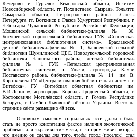
Кемерово и Гурьевск Кемеровской области, Искитим
Новосибирской области, гг. Похвистнево, Сызрань, Тольятти
Самарской области, Петроградского района г.Санкт-
Петербурга,
г
г. Воткинск и
Глазов Удмуртской Республики,
г.
Чебоксары Чувашской Республики
Российской Федерации
,
Мошканской сельской библиотеки-филиала № 30,
Богушевской горпоселковой библиотеки
ГУК «Сенненская
централизованная библиотечная система»,
Браславской
детской библиотеки-филиала № 1,
Башневской сельской
библиотеки Шумилинской ЦБС, Новолукомльской городской
библиотеки Чашникского района, детской библиотеки-
филиала № 1 ГУК «Лепельская централизованная
библиотечная система», п. Ушачи, агрогородка Камаи
Поставского района, библиотеки-филиала № 14 им. В.
Короткевича
ГУ «Централизованная библиотечная система г.
Витебска»,
ГУ «Витебская областная библиотека им.
В.И.Ленина»,
агрогородка Корнадь Гродненской области,
г.
Костюковичи Могилёвской области, г. Гомель Республики
Беларусь, г. Самбор Львовской области Украины. Всего на
странице сайта размещено
49 эссе.
Основным смыслом социальных эссе должна была
стать не просто констатация фактов наличия экологической
проблемы или «красивости» места, в котором живет автор, а
что именно он сделал для того, чтобы город (поселок), стал