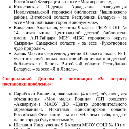
Российской Федерации - за эссе «Моя деревня...»,
Колосовская Надежда Аркадьевна, заведующая
Новолукомльской городской библиотеки Чашникского
района Витебской области Республики Беларусь – за
эссе «Мой любимый город Новолукомль»,
Коваленко Анастасия, ученица 9 класса ГБОУ СОШ №
14, читательница Центральной детской библиотеки
имени А.П.Гайдара МБУ «ЦБС городского округа
Сызрань» Самарской области - за эссе «Рукотворное
чудо природы»,
Ханяк Максим Сергеевич, ученик 4 б класса школы № 1,
участник клуба юных экологов «Родничок» при детской
библиотеке г. Лепеля Витебской области Республики
Беларусь – за эссе «Я и Лепель».
Специальный Диплом в номинации «За остроту
постановки проблемы»:
Сарибекян Виолетта, школьница (4 класс), обучающаяся
объединения «Моя малая Родина» (СП зооцентр
«Аквариум») МАОУ ДО «Центр дополнительного
образования»
г. Искитима Новосибирской области
Российской Федерации – за эссе «Начнем с себя, тогда и
наши города будут чистыми!»,
Шалавин Илья, ученик 9 Б класса МБОУ СОШ № 10 им.