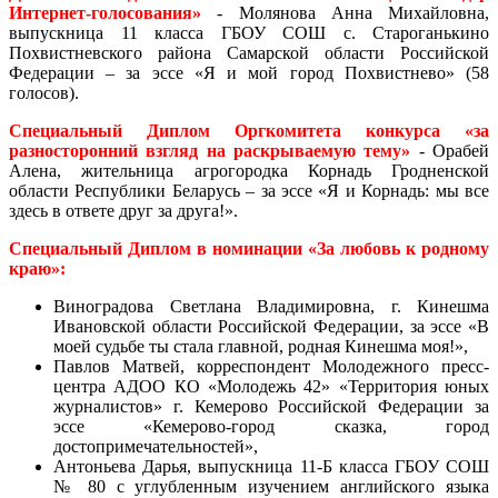
Интернет-голосования»
- Молянова Анна Михайловна,
выпускница 11 класса ГБОУ СОШ с. Староганькино
Похвистневского района Самарской области Российской
Федерации – за эссе «Я и мой город Похвистнево» (58
голосов).
Специальный Диплом Оргкомитета конкурса «за
разносторонний взгляд на раскрываемую тему»
- Орабей
Алена, жительница агрогородка Корнадь Гродненской
области Республики Беларусь – за эссе «Я и Корнадь: мы все
здесь в ответе друг за друга!».
Специальный Диплом в номинации «За любовь к родному
краю»:
Виноградова Светлана Владимировна, г. Кинешма
Ивановской области Российской Федерации, за эссе «В
моей судьбе ты стала главной, родная Кинешма моя!»,
Павлов Матвей, корреспондент Молодежного пресс-
центра АДОО КО «Молодежь 42» «Территория юных
журналистов» г. Кемерово Российской Федерации за
эссе «Кемерово-город сказка, город
достопримечательностей»,
Антоньева Дарья, выпускница 11-Б класса ГБОУ СОШ
№ 80 с углубленным изучением английского языка