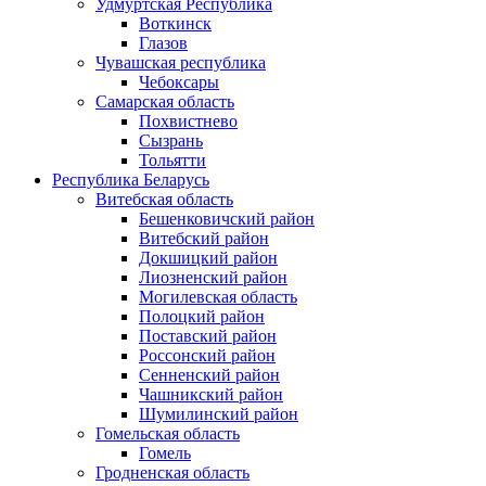
Удмуртская Республика
Воткинск
Глазов
Чувашская республика
Чебоксары
Самарская область
Похвистнево
Сызрань
Тольятти
Республика Беларусь
Витебская область
Бешенковичский район
Витебский район
Докшицкий район
Лиозненский район
Могилевская область
Полоцкий район
Поставский район
Россонский район
Сенненский район
Чашникский район
Шумилинский район
Гомельская область
Гомель
Гродненская область