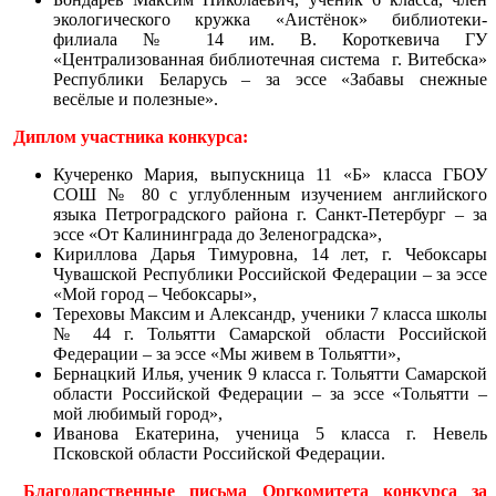
экологического кружка «Аистёнок» библиотеки-
филиала № 14 им. В. Короткевича ГУ
«Централизованная библиотечная система г. Витебска»
Республики Беларусь – за эссе «Забавы снежные
весёлые и полезные».
Диплом участника конкурса:
Кучеренко Мария, выпускница 11 «Б» класса ГБОУ
СОШ № 80 с углубленным изучением английского
языка Петроградского района г. Санкт-Петербург – за
эссе «От Калининграда до Зеленоградска»,
Кириллова Дарья Тимуровна, 14 лет, г. Чебоксары
Чувашской Республики Российской Федерации – за эссе
«Мой город – Чебоксары»,
Тереховы Максим и Александр, ученики 7 класса школы
№ 44 г. Тольятти Самарской области Российской
Федерации – за эссе «Мы живем в Тольятти»,
Бернацкий Илья, ученик 9 класса г. Тольятти Самарской
области Российской Федерации – за эссе «Тольятти –
мой любимый город»,
Иванова Екатерина, ученица 5 класса г. Невель
Псковской области Российской Федерации.
Благодарственные письма Оргкомитета конкурса за