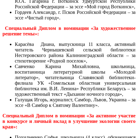
Ю.А. Гагарина г. Воткинск Удмуртской Республики
Российской Федерации – за эссе «Мой город Воткинск»,
Гордеев Александр, г. Псков Российской Федерации – за
эссе «Чистый город».
Специальный Диплом в номинации «За художественное
решение темы»:
Карасёва Диана, выпускница 11 класса, активный
читатель Чернышевской сельской библиотеки
Нестеровского района Калининградской области – за
стихотворение «Родной поселок»,
Савченко Карина Михайловна, школьница,
воспитанница литературной школы «Молодой
литератор», читательница Славянской библиотеки-
филиала УК «Гомельская областная универсальная
библиотека им. В.И. Ленина» Республики Беларусь – за
художественный текст «Дыхание ночного города»,
Галущак Игорь, журналист, Самбор, Львов, Украина – за
эссе «В Самбор к Святому Валентину».
Специальный Диплом в номинации «За активное участие
в конкурсе и личный вклад в улучшение экологии своего
края»:
Похильченко Софья, школьница (4 класс), обучающаяся