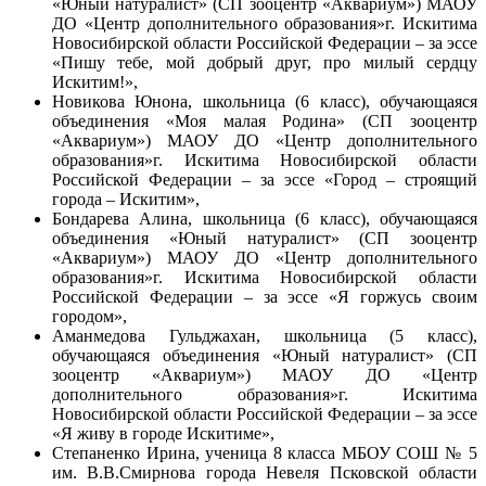
«Юный натуралист» (СП зооцентр «Аквариум») МАОУ
ДО «Центр дополнительного образования»
г. Искитима
Новосибирской области Российской Федерации – за эссе
«Пишу тебе, мой добрый друг, про милый сердцу
Искитим!»,
Новикова Юнона, школьница (6 класс), обучающаяся
объединения «Моя малая Родина» (СП зооцентр
«Аквариум») МАОУ ДО «Центр дополнительного
образования»
г. Искитима Новосибирской области
Российской Федерации – за эссе «Город – строящий
города – Искитим»,
Бондарева Алина, школьница (6 класс), обучающаяся
объединения «Юный натуралист» (СП зооцентр
«Аквариум») МАОУ ДО «Центр дополнительного
образования»
г. Искитима Новосибирской области
Российской Федерации – за эссе «Я горжусь своим
городом»,
Аманмедова Гульджахан, школьница (5 класс),
обучающаяся объединения «Юный натуралист» (СП
зооцентр «Аквариум») МАОУ ДО «Центр
дополнительного образования»
г. Искитима
Новосибирской области Российской Федерации – за эссе
«Я живу в городе Искитиме»,
Степаненко Ирина, ученица 8 класса МБОУ СОШ № 5
им. В.В.Смирнова города Невеля Псковской области