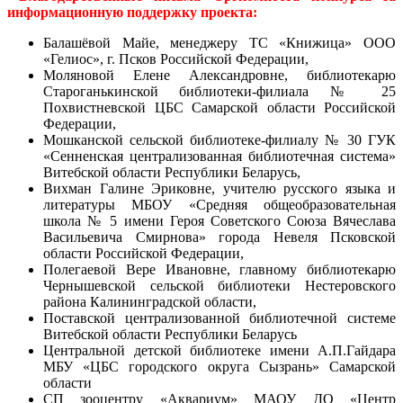
информационную поддержку проекта:
Балашёвой Майе, менеджеру ТС «Книжица» ООО
«Гелиос», г. Псков Российской Федерации,
Моляновой Елене Александровне, библиотекарю
Староганькинской библиотеки-филиала № 25
Похвистневской ЦБС Самарской области Российской
Федерации,
Мошканской сельской библиотеке-филиалу № 30 ГУК
«Сенненская централизованная библиотечная система»
Витебской области Республики Беларусь,
Вихман Галине Эриковне, учителю русского языка и
литературы МБОУ «Средняя общеобразовательная
школа № 5 имени Героя Советского Союза Вячеслава
Васильевича Смирнова» города Невеля Псковской
области Российской Федерации,
Полегаевой Вере Ивановне, главному библиотекарю
Чернышевской сельской библиотеки Нестеровского
района Калининградской области,
Поставской централизованной библиотечной системе
Витебской области Республики Беларусь
Центральной детской библиотеке имени А.П.Гайдара
МБУ «ЦБС городского округа Сызрань» Самарской
области
СП зооцентру «Аквариум» МАОУ ДО «Центр