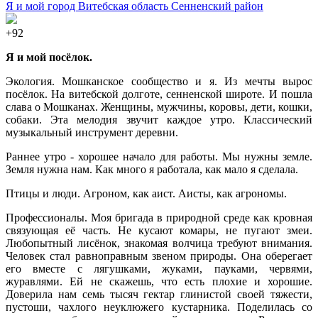
Я и мой город
Витебская область
Сенненский район
+92
Я и мой посёлок.
Экология. Мошканское сообщество и я. Из мечты вырос
посёлок. На витебской долготе, сенненской широте. И пошла
слава о Мошканах. Женщины, мужчины, коровы, дети, кошки,
собаки. Эта мелодия звучит каждое утро. Классический
музыкальный инструмент деревни.
Раннее утро - хорошее начало для работы. Мы нужны земле.
Земля нужна нам. Как много я работала, как мало я сделала.
Птицы и люди. Агроном, как аист. Аисты, как агрономы.
Профессионалы. Моя бригада в природной среде как кровная
связующая её часть. Не кусают комары, не пугают змеи.
Любопытный лисёнок, знакомая волчица требуют внимания.
Человек стал равноправным звеном природы. Она оберегает
его вместе с лягушками, жуками, пауками, червями,
журавлями. Ей не скажешь, что есть плохие и хорошие.
Доверила нам семь тысяч гектар глинистой своей тяжести,
пустоши, чахлого неуклюжего кустарника. Поделилась со