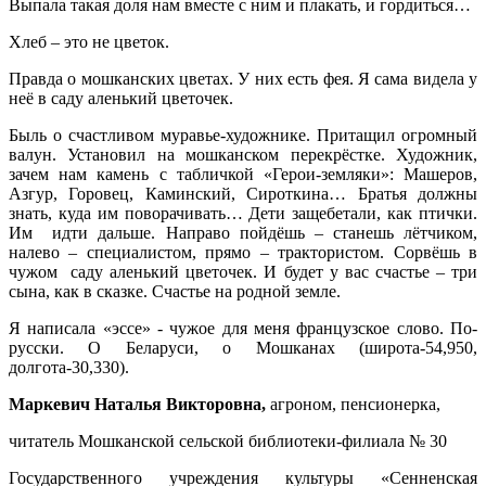
Выпала такая доля нам вместе с ним и плакать, и гордиться…
Хлеб – это не цветок.
Правда о мошканских цветах. У них есть фея. Я сама видела у
неё в саду аленький цветочек.
Быль о счастливом муравье-художнике. Притащил огромный
валун. Установил на мошканском перекрёстке. Художник,
зачем нам камень с табличкой «Герои-земляки»: Машеров,
Азгур, Горовец, Каминский, Сироткина… Братья должны
знать, куда им поворачивать… Дети защебетали, как птички.
Им идти дальше. Направо пойдёшь – станешь лётчиком,
налево – специалистом, прямо – трактористом. Сорвёшь в
чужом саду аленький цветочек. И будет у вас счастье – три
сына, как в сказке. Счастье на родной земле.
Я написала «эссе» - чужое для меня французское слово. По-
русски. О Беларуси, о Мошканах (широта-54,950,
долгота-30,330).
Маркевич Наталья Викторовна,
агроном, пенсионерка,
читатель Мошканской сельской библиотеки-филиала № 30
Государственного учреждения культуры «Сенненская