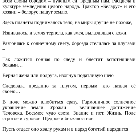
всем своим сбродом – нужным ей, вредным нам. Расцвела в
культуре земледелия целого народа. Трактор «Беларус» и его
хозяин – белорус пашут землю.
Здесь планеты поднималось тело, на миры другие не похоже,
Извивалось, и земля терпела, как змея, вылазившая с кожи.
Разгоняясь к солнечному свету, борозда стелилась за плугами
–
Так ложится гончая по следу и блестит вспотевшими
боками…
Верная жена или подруга, изогнув податливую шею
Следовала преданно за плугом, первым, кто назвал её
своею…
В поле можно влюбиться сразу. Гармоничное солнечное
украшение земли. Урожай – величайшее достижение
Человека. Восьмое чудо света. Знание и пот. Жизнь. Поле
строгое и суровое. Щедрое и безжалостное.
Пусть отдаст оно хвалу рукам и в наряд богатый нарядится