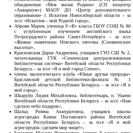
объединения «Моя малая Родина» (СП зооцентр
«Аквариум») МАОУ ДО «Центр дополнительного
образования» г. Искитим Новосибирской области – за
эссе «Искитим – мой Родной город»,
Аброян Мария, ученица 9 «В» класса ГБОУ СОШ № 80
с углубленным изучением английского языка
Петроградского района Санкт-Петербурга – за эссе
«Живые памятники Невского пяточка (Синявинские
высоты)»,
Красновская Дарья Андреевна, учащаяся ГУО СШ № 2,
читательница ГУК «Сенненская централизованная
библиотечная система» Витебской области Республики
Беларусь – за эссе «Я и мой город Сенно»,
члены экологического клуба «Юные друзья природы»
Браславской детской библиотеки-филиала № 1
Витебской области Республики Беларусь – за эссе «Я и
мой город»,
Шкарубо
Лидия Михайловна
, библиотекарь, п. Ушачи
Витебской области Республики Беларусь – за эссе «Нам
сделало небо подарок»,
Шальц Римма Акмуратовна, учащаяся школы
агрогородка Камаи Поставского района Витебской
области Республики Беларусь – за эссе «Я и мой
агрогородок: сделаем мир чище!»,
Бондарев Максим Николаевич, ученик 6 класса, член