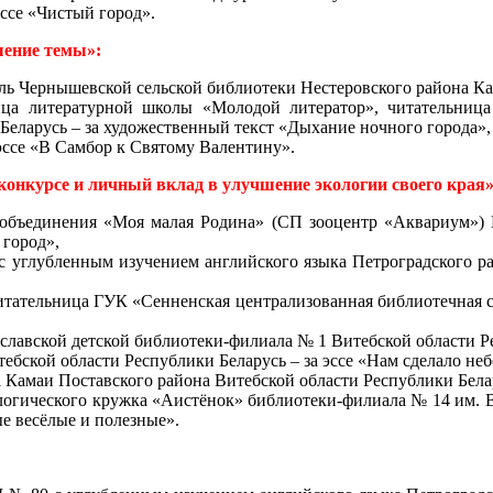
эссе «Чистый город».
шение темы»:
ль Чернышевской сельской библиотеки Нестеровского района Ка
ца литературной школы «Молодой литератор», читательница
Беларусь – за художественный текст «Дыхание ночного города»,
 эссе «В Самбор к Святому Валентину».
онкурсе и личный вклад в улучшение экологии своего края»
я объединения «Моя малая Родина» (СП зооцентр «Аквариум»
 город»,
углубленным изучением английского языка Петроградского ра
тательница ГУК «Сенненская централизованная библиотечная си
лавской детской библиотеки-филиала № 1 Витебской области Рес
тебской области Республики Беларусь – за эссе «Нам сделало неб
амаи Поставского района Витебской области Республики Беларус
ологического кружка «Аистёнок» библиотеки-филиала № 14 им. 
ые весёлые и полезные».