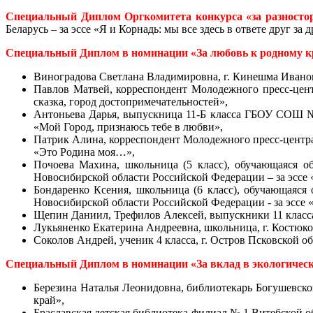
Специальный Диплом Оргкомитета конкурса «за разносто
Беларусь – за эссе «Я и Корнадь: мы все здесь в ответе друг за д
Специальный Диплом в номинации «За любовь к родному к
Виноградова Светлана Владимировна, г. Кинешма Ивановс
Павлов Матвей, корреспондент Молодежного пресс-цен
сказка, город достопримечательностей»,
Антоньева Дарья, выпускница 11-Б класса ГБОУ СОШ № 
«Мой Город, признаюсь тебе в любви»,
Патрик Алина, корреспондент Молодежного пресс-центр
«Это Родина моя…»,
Почоева Махина, школьница (5 класс), обучающаяся
Новосибирской области Российской Федерации – за эссе 
Бондаренко Ксения, школьница (6 класс), обучающая
Новосибирской области Российской Федерации - за эссе «
Щепин Даниил, Трефилов Алексей, выпускники 11 класса
Лукьяненко Екатерина Андреевна, школьница, г. Костюко
Соколов Андрей, ученик 4 класса, г. Остров Псковской 
Специальный Диплом в номинации «За вклад в экологическо
Б
ерезина Наталья Леонидовна, библиотекарь Богушевско
край»,
Браславская детская библиотека-филиал № 1 Витебской о