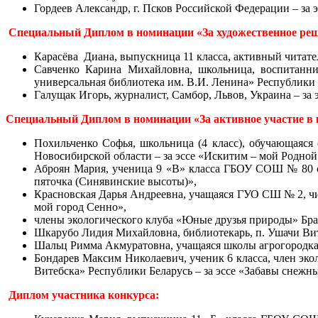
Гордеев Александр, г. Псков Российской Федерации – за 
Специальный Диплом в номинации «За художественное ре
Карасёва Диана, выпускница 11 класса, активный читате
Савченко Карина Михайловна, школьница, воспитанни
универсальная библиотека им. В.И. Ленина» Республики 
Галущак Игорь, журналист, Самбор, Львов, Украина – за
Специальный Диплом в номинации «За активное участие в к
Похильченко Софья, школьница (4 класс), обучающаяс
Новосибирской области – за эссе «Искитим – мой Родной
Аброян Мария, ученица 9 «В» класса ГБОУ СОШ № 80 с 
пяточка (Синявинские высоты)»,
Красновская Дарья Андреевна, учащаяся ГУО СШ № 2, чи
мой город Сенно»,
члены экологического клуба «Юные друзья природы» Брас
Шкарубо
Лидия Михайловна
, библиотекарь, п. Ушачи Ви
Шальц Римма Акмуратовна, учащаяся школы агрогородка К
Бондарев Максим Николаевич, ученик 6 класса, член эк
Витебска» Республики Беларусь – за эссе «Забавы снежн
Диплом участника конкурса: