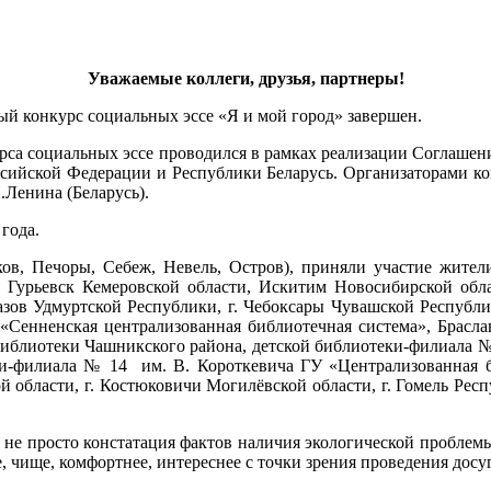
Уважаемые коллеги, друзья, партнеры!
й конкурс социальных эссе «Я и мой город» завершен.
урса социальных эссе проводился в рамках реализации Соглаше
ийской Федерации и Республики Беларусь. Организаторами кон
.Ленина (Беларусь).
года.
ков, Печоры, Себеж, Невель, Остров), приняли участие жител
 Гурьевск Кемеровской области, Искитим Новосибирской облас
азов Удмуртской Республики,
г. Чебоксары Чувашской Республ
Сенненская централизованная библиотечная система»,
Брасла
блиотеки Чашникского района, детской библиотеки-филиала № 
еки-филиала № 14 им. В. Короткевича
ГУ «Централизованная б
й области,
г. Костюковичи Могилёвской области, г. Гомель Респ
е просто констатация фактов наличия экологической проблемы 
е, чище, комфортнее, интереснее с точки зрения проведения досуга