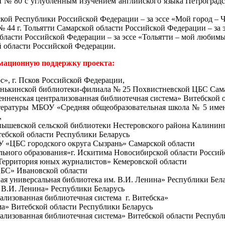
 80 с углубленным изучением английского языка Петроградско
ской Республики Российской Федерации – за эссе «Мой город – 
 44 г. Тольятти Самарской области Российской Федерации – за 
области Российской Федерации – за эссе «Тольятти – мой любимы
ой области Российской Федерации.
мационную поддержку проекта:
, г. Псков Российской Федерации,
нькинской библиотеки-филиала № 25 Похвистневской ЦБС Сама
ненская централизованная библиотечная система» Витебской о
итературы МБОУ «Средняя общеобразовательная школа № 5 име
,
ышевской сельской библиотеки Нестеровского района Калининг
ебской области Республики Беларусь
У «ЦБС городского округа Сызрань» Самарской области
ьного образования»
г. Искитима Новосибирской области Росси
ерритория юных журналистов» Кемеровской области
БС» Ивановской области
ая универсальная библиотека им. В.И. Ленина» Республики Бел
. В.И. Ленина» Республики Беларусь
ализованная библиотечная система г. Витебска»
а» Витебской области Республики Беларусь
ализованная библиотечная система» Витебской области Республ