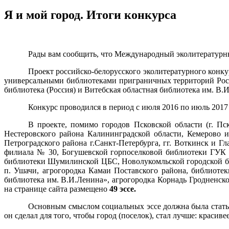
Я и мой город. Итоги конкурса
Рады вам сообщить, что Международный эколитературны
Проект российско-белорусского эколитературного конк
универсальными библиотеками приграничных территорий Росс
библиотека (Россия) и Витебская областная библиотека им. В.И
Конкурс проводился в период с июля 2016 по июль 2017 
В проекте, помимо городов Псковской области (г. Пс
Нестеровского района Калининградской области, Кемерово и
Петроградского района г.Санкт-Петербурга,
г
г. Воткинск и
Гл
филиала № 30,
Богушевской горпоселковой библиотеки
ГУК «
библиотеки Шумилинской ЦБС, Новолукомльской городской би
п. Ушачи, агрогородка Камаи Поставского района, библиот
библиотека им. В.И.Ленина»,
агрогородка Корнадь Гродненско
на странице сайта размещено
49 эссе.
Основным смыслом социальных эссе должна была стать н
он сделал для того, чтобы город (поселок), стал лучше: красиве