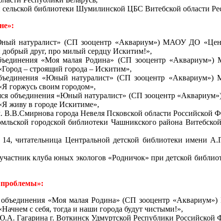
 сельской библиотеки Шумилинской ЦБС Витебской области Респ
не»:
«Юный натуралист» (СП зооцентр «Аквариум») МАОУ ДО «Цент
й добрый друг, про милый сердцу Искитим!»,
объединения «Моя малая Родина» (СП зооцентр «Аквариум»)
«Город – строящий города – Искитим»,
 объединения «Юный натуралист» (СП зооцентр «Аквариум»)
«Я горжусь своим городом»,
аяся объединения «Юный натуралист» (СП зооцентр «Аквариум
«Я живу в городе Искитиме»,
.В.Смирнова города Невеля Псковской области Российской Феде
мльской городской библиотеки Чашникского района Витебской
14, читательница Центральной детской библиотеки имени А.
участник клуба юных экологов «Родничок» при детской библиоте
 проблемы»:
ся объединения «Моя малая Родина» (СП зооцентр «Аквариум»
Начнем с себя, тогда и наши города будут чистыми!»,
А. Гагарина г. Воткинск Удмуртской Республики Российской Ф