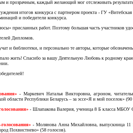
ым и прозрачным, каждый желающий мог отслеживать результаты
суждения итогов конкурса с партнером проекта - ГУ «Витебская
минаций и победители конкурса.
люсы» присланных работ. Поэтому большая часть участников уд
телей Дипломов.
чат и библиотеки, и персонально те авторы, которые обозначен
пало жить! Спасибо за вашу Деятельную Любовь к родному краю 
нии.
обедителей!
ования»
- Маркевич Наталья Викторовна, агроном, читател
й области Республики Беларусь – за эссе«Я и мой поселок» (90 
голосования»
- Шлапакова Валерия, ученица 8 Б класса МБОУ 
-голосования»
- Молянова Анна Михайловна, выпускница 11 
ород Похвистнево» (58 голосов).