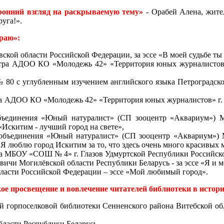
ронний взгляд на раскрываемую тему»
- Орабей Алена, жите
руга!».
раю»:
кой области Российской Федерации, за эссе «В моей судьбе ты 
тра АДОО КО «Молодежь 42» «Территория юных журналистов» 
80 с углубленным изучением английского языка Петроградског
а АДОО КО «Молодежь 42» «Территория юных журналистов» г. Г
 объединения «Юный натуралист» (СП зооцентр «Аквариум»)
«Искитим - лучший город на свете»,
ся объединения «Юный натуралист» (СП зооцентр «Аквариум»
Я люблю город Искитим за то, что здесь очень много красивых 
 МБОУ «СОШ № 4» г. Глазов Удмуртской Республики Российской
вичи Могилёвской области Республики Беларусь - за эссе «Я и 
области Российской Федерации – эссе «Мой любимый город».
е просвещение и вовлечение читателей библиотеки в истори
й горпоселковой библиотеки Сенненского района Витебской обл
бласти Республики Беларусь,