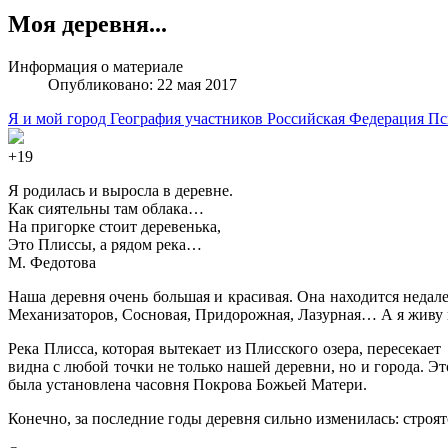
Моя деревня...
Информация о материале
Опубликовано: 22 мая 2017
Я и мой город
География участников
Российская Федерация
Пс
+19
Я родилась и выросла в деревне.
Как сиятельны там облака…
На пригорке стоит деревенька,
Это Плиссы, а рядом река…
М. Федотова
Наша деревня очень большая и красивая. Она находится недале
Механизаторов, Сосновая, Придорожная, Лазурная… А я живу н
Река Плисса, которая вытекает из Плисского озера, пересекае
видна с любой точки не только нашей деревни, но и города. Э
была установлена часовня Покрова Божьей Матери.
Конечно, за последние годы деревня сильно изменилась: строя