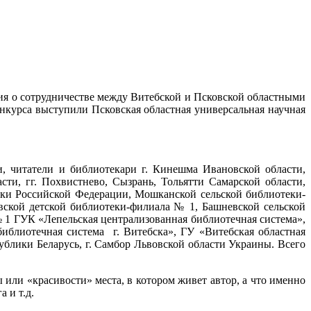
ния о сотрудничестве между Витебской и Псковской областными
курса выступили Псковская областная универсальная научная
и, читатели и библиотекари г. Кинешма Ивановской области,
ти, гг. Похвистнево, Сызрань, Тольятти Самарской области,
ики
Российской Федерации
,
Мошканской сельской библиотеки-
вской детской библиотеки-филиала № 1,
Башневской сельской
1 ГУК «Лепельская централизованная библиотечная система»,
иблиотечная система г. Витебска»,
ГУ «Витебская областная
ублики Беларусь, г. Самбор Львовской области Украины. Всего
или «красивости» места, в котором живет автор, а что именно
 и т.д.