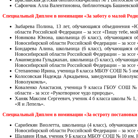
Сафончик Алла Валентиновна, библиотекарь Башневской
Специальный Диплом в номинации «За заботу о малой Роди
Зыбарева Полина, 13 лет, обучающаяся объединения 
области Российской Федерации – за эссе «Пишу тебе, мо
Новикова Юнона, школьница (6 класс), обучающаяся 
Новосибирской области Российской Федерации – за эссе 
Бондарева Алина, школьница (6 класс), обучающаяся
Новосибирской области Российской Федерации – за эссе 
Аманмедова Гульджахан, школьница (5 класс), обучающ
Новосибирской области Российской Федерации – за эссе 
Степаненко Ирина, ученица 8 класса МБОУ СОШ № 5 им. В
Колосовская Надежда Аркадьевна, заведующая Новолуко
Новолукомль»,
Коваленко Анастасия, ученица 9 класса ГБОУ СОШ № 
области - за эссе «Рукотворное чудо природы»,
Ханяк Максим Сергеевич, ученик 4 б класса школы № 1, 
«Я и Лепель».
Специальный Диплом в номинации «За остроту постановки
Сарибекян Виолетта, школьница (4 класс), обучающая
Новосибирской области Российской Федерации – за эссе «
Шалавин Илья, ученик 9 Б класса МБОУ СОШ № 10 им. Ю.