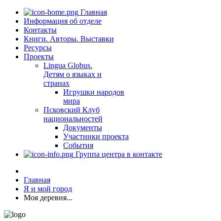
Главная
Информация об отделе
Контакты
Книги. Авторы. Выставки
Ресурсы
Проекты
Lingua Globus.
Детям о языках и
странах
Игрушки народов
мира
Псковский Клуб
национальностей
Документы
Участники проекта
События
Группа центра в контакте
Главная
Я и мой город
Моя деревня...