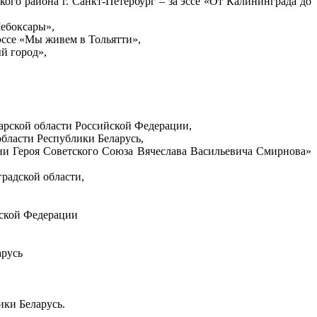
го района г. Санкт-Петербург – за эссе «От Калининграда до
Чебоксары»,
эссе «Мы живем в Тольятти»,
й город»,
рской области Российской Федерации,
бласти Республики Беларусь,
ни Героя Советского Союза Вячеслава Васильевича Смирнова»
радской области,
йской Федерации
арусь
ики Беларусь.