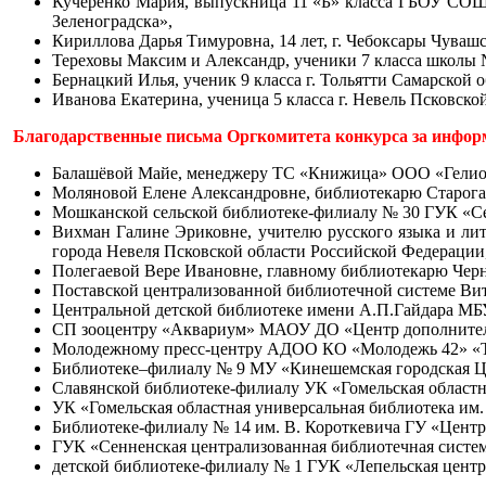
Кучеренко Мария, выпускница 11 «Б» класса ГБОУ СОШ №
Зеленоградска»,
Кириллова Дарья Тимуровна, 14 лет, г. Чебоксары Чуваш
Тереховы Максим и Александр, ученики 7 класса школы №
Бернацкий Илья, ученик 9 класса г. Тольятти Самарской 
Иванова Екатерина, ученица 5 класса г. Невель Псковск
Благодарственные письма Оргкомитета конкурса за инфор
Балашёвой Майе, менеджеру ТС «Книжица» ООО «Гелиос»
Моляновой Елене Александровне, библиотекарю Старога
Мошканской сельской библиотеке-филиалу № 30 ГУК «Сен
Вихман Галине Эриковне, учителю русского языка и л
города Невеля Псковской области Российской Федерации
Полегаевой Вере Ивановне, главному библиотекарю Черн
Поставской централизованной библиотечной системе Вит
Центральной детской библиотеке имени А.П.Гайдара МБ
СП зооцентру «Аквариум» МАОУ ДО «Центр дополнител
Молодежному пресс-центру АДОО КО «Молодежь 42» «Т
Библиотеке–филиалу № 9 МУ «Кинешемская городская Ц
Славянской библиотеке-филиалу УК «Гомельская областн
У
К «Гомельская областная универсальная библиотека им
Библиотеке-филиалу № 14 им. В. Короткевича ГУ «Центр
ГУК «Сенненская централизованная библиотечная систем
детской библиотеке-филиалу № 1 ГУК «Лепельская центр