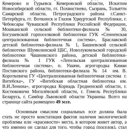
Кемерово и Гурьевск Кемеровской области, Искитим
Новосибирской области, гг. Похвистнево, Сызрань, Тольятти
Самарской области, Петроградского района г.Санкт-
Петербурга,
г
г. Воткинск и
Глазов Удмуртской Республики,
г.
Чебоксары Чувашской Республики
Российской Федерации
,
Мошканской сельской библиотеки-филиала № 30,
Богушевской горпоселковой библиотеки
ГУК «Сенненская
централизованная библиотечная система»,
Браславской
детской библиотеки-филиала № 1,
Башневской сельской
библиотеки Шумилинской ЦБС, Новолукомльской городской
библиотеки Чашникского района, детской библиотеки-
филиала № 1 ГУК «Лепельская централизованная
библиотечная система», п. Ушачи, агрогородка Камаи
Поставского района, библиотеки-филиала № 14 им. В.
Короткевича
ГУ «Централизованная библиотечная система г.
Витебска»,
ГУ «Витебская областная библиотека им.
В.И.Ленина»,
агрогородка Корнадь Гродненской области,
г.
Костюковичи Могилёвской области, г. Гомель Республики
Беларусь, г. Самбор Львовской области Украины. Всего на
странице сайта размещено
49 эссе.
Основным смыслом социальных эссе должна была
стать не просто констатация фактов наличия экологической
проблемы или «красивости» места, в котором живет автор, а
что именно он сделал для того, чтобы город (поселок), стал