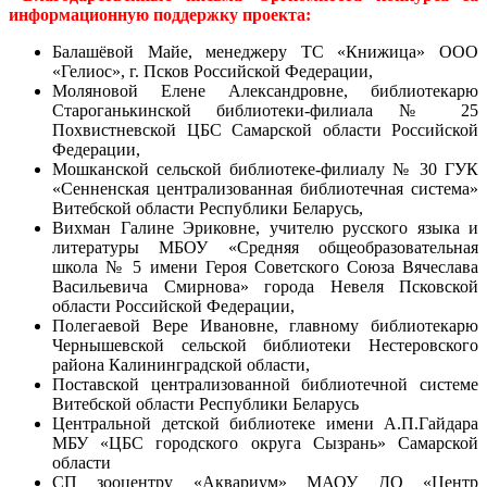
информационную поддержку проекта:
Балашёвой Майе, менеджеру ТС «Книжица» ООО
«Гелиос», г. Псков Российской Федерации,
Моляновой Елене Александровне, библиотекарю
Староганькинской библиотеки-филиала № 25
Похвистневской ЦБС Самарской области Российской
Федерации,
Мошканской сельской библиотеке-филиалу № 30 ГУК
«Сенненская централизованная библиотечная система»
Витебской области Республики Беларусь,
Вихман Галине Эриковне, учителю русского языка и
литературы МБОУ «Средняя общеобразовательная
школа № 5 имени Героя Советского Союза Вячеслава
Васильевича Смирнова» города Невеля Псковской
области Российской Федерации,
Полегаевой Вере Ивановне, главному библиотекарю
Чернышевской сельской библиотеки Нестеровского
района Калининградской области,
Поставской централизованной библиотечной системе
Витебской области Республики Беларусь
Центральной детской библиотеке имени А.П.Гайдара
МБУ «ЦБС городского округа Сызрань» Самарской
области
СП зооцентру «Аквариум» МАОУ ДО «Центр