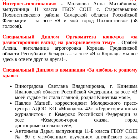
Интернет-голосования»
- Молянова Анна Михайловна,
выпускница 11 класса ГБОУ СОШ с. Староганькино
Похвистневского района Самарской области Российской
Федерации – за эссе «Я и мой город Похвистнево» (58
голосов).
Специальный Диплом Оргкомитета конкурса «за
разносторонний взгляд на раскрываемую тему»
- Орабей
Алена, жительница агрогородка Корнадь Гродненской
области Республики Беларусь – за эссе «Я и Корнадь: мы все
здесь в ответе друг за друга!».
Специальный Диплом в номинации «За любовь к родному
краю»:
Виноградова Светлана Владимировна, г. Кинешма
Ивановской области Российской Федерации, за эссе «В
моей судьбе ты стала главной, родная Кинешма моя!»,
Павлов Матвей, корреспондент Молодежного пресс-
центра АДОО КО «Молодежь 42» «Территория юных
журналистов» г. Кемерово Российской Федерации за
эссе «Кемерово-город сказка, город
достопримечательностей»,
Антоньева Дарья, выпускница 11-Б класса ГБОУ СОШ
№ 80 с углубленным изучением английского языка