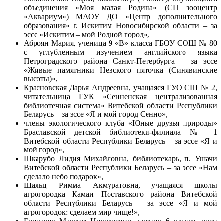
объединения «Моя малая Родина» (СП зооцентр
«Аквариум») МАОУ ДО «Центр дополнительного
образования» г. Искитим Новосибирской области – за
эссе «Искитим – мой Родной город»,
Аброян Мария, ученица 9 «В» класса ГБОУ СОШ № 80
с углубленным изучением английского языка
Петроградского района Санкт-Петербурга – за эссе
«Живые памятники Невского пяточка (Синявинские
высоты)»,
Красновская Дарья Андреевна, учащаяся ГУО СШ № 2,
читательница ГУК «Сенненская централизованная
библиотечная система» Витебской области Республики
Беларусь – за эссе «Я и мой город Сенно»,
члены экологического клуба «Юные друзья природы»
Браславской детской библиотеки-филиала № 1
Витебской области Республики Беларусь – за эссе «Я и
мой город»,
Шкарубо
Лидия Михайловна
, библиотекарь, п. Ушачи
Витебской области Республики Беларусь – за эссе «Нам
сделало небо подарок»,
Шальц Римма Акмуратовна, учащаяся школы
агрогородка Камаи Поставского района Витебской
области Республики Беларусь – за эссе «Я и мой
агрогородок: сделаем мир чище!»,
Бондарев Максим Николаевич, ученик 6 класса, член