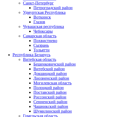
Санкт-Петербург
Петроградский район
Удмуртская Республика
Воткинск
Глазов
Чувашская республика
Чебоксары
Самарская область
Похвистнево
Сызрань
Тольятти
Республика Беларусь
Витебская область
Бешенковичский район
Витебский район
Докшицкий район
Лиозненский район
Могилевская область
Полоцкий район
Поставский район
Россонский район
Сенненский район
Чашникский район
Шумилинский район
Гомельская область