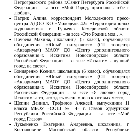
Петроградского района г.Санкт-Петербурга Российской
Федерации – за эссе «Мой Город, признаюсь тебе в
любви»,
Патрик Алина, корреспондент Молодежного пресс-
центра АДОО КО «Молодежь 42» «Территория юных
журналистов» г. Гурьевск Кемеровской области
Российской Федерации – за эссе «Это Родина моя…»,
Почоева Махина, школьница (5 класс), обучающаяся
объединения «Юный натуралист» (СП зооцентр
«Аквариум») МАОУ ДО «Центр дополнительного
образования»
г. Искитима Новосибирской области
Российской Федерации – за эссе «Искитим - лучший
город на свете»,
Бондаренко Ксения, школьница (6 класс), обучающаяся
объединения «Юный натуралист» (СП зооцентр
«Аквариум») МАОУ ДО «Центр дополнительного
образования»
г. Искитима Новосибирской области
Российской Федерации - за эссе «Я люблю город
Искитим за то, что здесь очень много красивых мест»,
Щепин Даниил, Трефилов Алексей, выпускники 11
класса МБОУ «СОШ № 4» г. Глазов Удмуртской
Республики Российской Федерации – за эссе «Мой
город Глазов»,
Лукьяненко Екатерина Андреевна, школьница, г.
Костюковичи Могилёвской области Республики