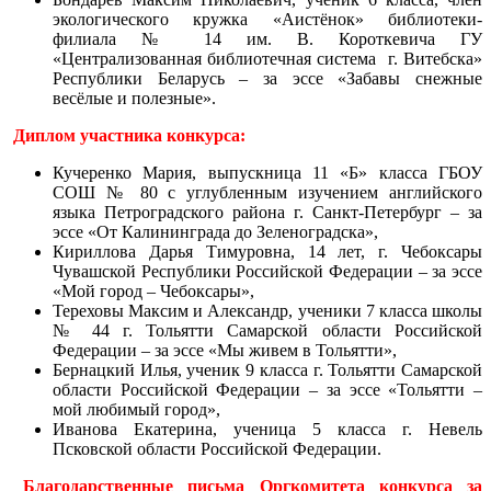
экологического кружка «Аистёнок» библиотеки-
филиала № 14 им. В. Короткевича ГУ
«Централизованная библиотечная система г. Витебска»
Республики Беларусь – за эссе «Забавы снежные
весёлые и полезные».
Диплом участника конкурса:
Кучеренко Мария, выпускница 11 «Б» класса ГБОУ
СОШ № 80 с углубленным изучением английского
языка Петроградского района г. Санкт-Петербург – за
эссе «От Калининграда до Зеленоградска»,
Кириллова Дарья Тимуровна, 14 лет, г. Чебоксары
Чувашской Республики Российской Федерации – за эссе
«Мой город – Чебоксары»,
Тереховы Максим и Александр, ученики 7 класса школы
№ 44 г. Тольятти Самарской области Российской
Федерации – за эссе «Мы живем в Тольятти»,
Бернацкий Илья, ученик 9 класса г. Тольятти Самарской
области Российской Федерации – за эссе «Тольятти –
мой любимый город»,
Иванова Екатерина, ученица 5 класса г. Невель
Псковской области Российской Федерации.
Благодарственные письма Оргкомитета конкурса за