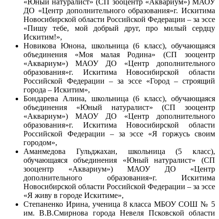
«Юный натуралист» (СП зооцентр «Аквариум») МАОУ
ДО «Центр дополнительного образования»
г. Искитима
Новосибирской области Российской Федерации – за эссе
«Пишу тебе, мой добрый друг, про милый сердцу
Искитим!»,
Новикова Юнона, школьница (6 класс), обучающаяся
объединения «Моя малая Родина» (СП зооцентр
«Аквариум») МАОУ ДО «Центр дополнительного
образования»
г. Искитима Новосибирской области
Российской Федерации – за эссе «Город – строящий
города – Искитим»,
Бондарева Алина, школьница (6 класс), обучающаяся
объединения «Юный натуралист» (СП зооцентр
«Аквариум») МАОУ ДО «Центр дополнительного
образования»
г. Искитима Новосибирской области
Российской Федерации – за эссе «Я горжусь своим
городом»,
Аманмедова Гульджахан, школьница (5 класс),
обучающаяся объединения «Юный натуралист» (СП
зооцентр «Аквариум») МАОУ ДО «Центр
дополнительного образования»
г. Искитима
Новосибирской области Российской Федерации – за эссе
«Я живу в городе Искитиме»,
Степаненко Ирина, ученица 8 класса МБОУ СОШ № 5
им. В.В.Смирнова города Невеля Псковской области