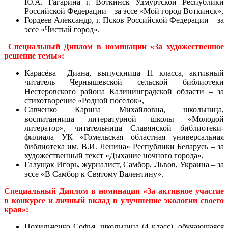
Ю.А. Гагарина г. Воткинск Удмуртской Республики
Российской Федерации – за эссе «Мой город Воткинск»,
Гордеев Александр, г. Псков Российской Федерации – за
эссе «Чистый город».
Специальный Диплом в номинации «За художественное
решение темы»:
Карасёва Диана, выпускница 11 класса, активный
читатель Чернышевской сельской библиотеки
Нестеровского района Калининградской области – за
стихотворение «Родной поселок»,
Савченко Карина Михайловна, школьница,
воспитанница литературной школы «Молодой
литератор», читательница Славянской библиотеки-
филиала УК «Гомельская областная универсальная
библиотека им. В.И. Ленина» Республики Беларусь – за
художественный текст «Дыхание ночного города»,
Галущак Игорь, журналист, Самбор, Львов, Украина – за
эссе «В Самбор к Святому Валентину».
Специальный Диплом в номинации «За активное участие
в конкурсе и личный вклад в улучшение экологии своего
края»:
Похильченко Софья, школьница (4 класс), обучающаяся