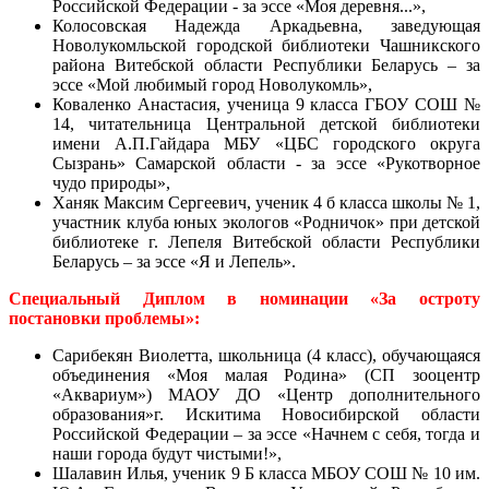
Российской Федерации - за эссе «Моя деревня...»,
Колосовская Надежда Аркадьевна, заведующая
Новолукомльской городской библиотеки Чашникского
района Витебской области Республики Беларусь – за
эссе «Мой любимый город Новолукомль»,
Коваленко Анастасия, ученица 9 класса ГБОУ СОШ №
14, читательница Центральной детской библиотеки
имени А.П.Гайдара МБУ «ЦБС городского округа
Сызрань» Самарской области - за эссе «Рукотворное
чудо природы»,
Ханяк Максим Сергеевич, ученик 4 б класса школы № 1,
участник клуба юных экологов «Родничок» при детской
библиотеке г. Лепеля Витебской области Республики
Беларусь – за эссе «Я и Лепель».
Специальный Диплом в номинации «За остроту
постановки проблемы»:
Сарибекян Виолетта, школьница (4 класс), обучающаяся
объединения «Моя малая Родина» (СП зооцентр
«Аквариум») МАОУ ДО «Центр дополнительного
образования»
г. Искитима Новосибирской области
Российской Федерации – за эссе «Начнем с себя, тогда и
наши города будут чистыми!»,
Шалавин Илья, ученик 9 Б класса МБОУ СОШ № 10 им.