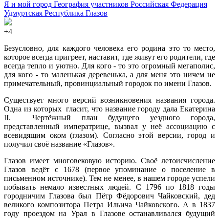
Я и мой город
География участников
Российская Федерация
Удмуртская Республика
Глазов
+4
Безусловно, для каждого человека его родина это то место,
которое всегда пригреет, наставит, где живут его родители, где
всегда тепло и уютно. Для кого - то это огромный мегаполис,
для кого - то маленькая деревенька, а для меня это ничем не
примечательный, провинциальный городок по имени Глазов.
Существует много версий возникновения названия города.
Одна из которых гласит, что название городу дала Екатерина
II. Чертёжный план будущего уездного города,
представленный императрице, вызвал у неё ассоциацию с
всевидящим оком (глазом). Согласно этой версии, город и
получил своё название «Глазов».
Глазов имеет многовековую историю. Своё летоисчисление
Глазов ведёт с 1678 (первое упоминание о поселение в
письменном источнике). Тем не менее, в нашем городе успели
побывать немало известных людей. С 1796 по 1818 годы
городничим Глазова был Пётр Фёдорович Чайковский, дед
великого композитора Петра Ильича Чайковского. А в 1837
году проездом на Урал в Глазове останавливался будущий