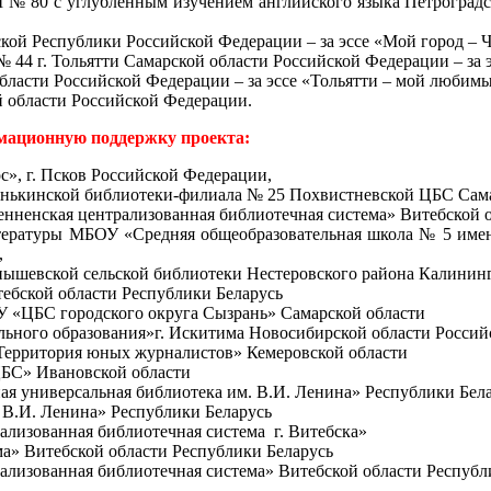
 80 с углубленным изучением английского языка Петроградско
ской Республики Российской Федерации – за эссе «Мой город – 
 44 г. Тольятти Самарской области Российской Федерации – за 
области Российской Федерации – за эссе «Тольятти – мой любимы
ой области Российской Федерации.
мационную поддержку проекта:
, г. Псков Российской Федерации,
нькинской библиотеки-филиала № 25 Похвистневской ЦБС Сама
ненская централизованная библиотечная система» Витебской о
итературы МБОУ «Средняя общеобразовательная школа № 5 име
,
ышевской сельской библиотеки Нестеровского района Калининг
ебской области Республики Беларусь
У «ЦБС городского округа Сызрань» Самарской области
ьного образования»
г. Искитима Новосибирской области Росси
ерритория юных журналистов» Кемеровской области
БС» Ивановской области
ая универсальная библиотека им. В.И. Ленина» Республики Бел
. В.И. Ленина» Республики Беларусь
ализованная библиотечная система г. Витебска»
а» Витебской области Республики Беларусь
ализованная библиотечная система» Витебской области Республ