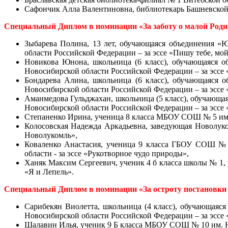
Сафончик Алла Валентиновна, библиотекарь Башневской
Специальный Диплом в номинации «За заботу о малой Роди
Зыбарева Полина, 13 лет, обучающаяся объединения 
области Российской Федерации – за эссе «Пишу тебе, мо
Новикова Юнона, школьница (6 класс), обучающаяся 
Новосибирской области Российской Федерации – за эссе 
Бондарева Алина, школьница (6 класс), обучающаяся
Новосибирской области Российской Федерации – за эссе 
Аманмедова Гульджахан, школьница (5 класс), обучающ
Новосибирской области Российской Федерации – за эссе 
Степаненко Ирина, ученица 8 класса МБОУ СОШ № 5 им. В
Колосовская Надежда Аркадьевна, заведующая Новолуко
Новолукомль»,
Коваленко Анастасия, ученица 9 класса ГБОУ СОШ № 
области - за эссе «Рукотворное чудо природы»,
Ханяк Максим Сергеевич, ученик 4 б класса школы № 1, 
«Я и Лепель».
Специальный Диплом в номинации «За остроту постановки
Сарибекян Виолетта, школьница (4 класс), обучающая
Новосибирской области Российской Федерации – за эссе «
Шалавин Илья, ученик 9 Б класса МБОУ СОШ № 10 им. Ю.