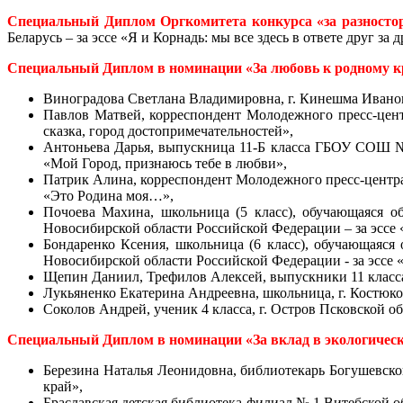
Специальный Диплом Оргкомитета конкурса «за разносто
Беларусь – за эссе «Я и Корнадь: мы все здесь в ответе друг за д
Специальный Диплом в номинации «За любовь к родному к
Виноградова Светлана Владимировна, г. Кинешма Ивановс
Павлов Матвей, корреспондент Молодежного пресс-цен
сказка, город достопримечательностей»,
Антоньева Дарья, выпускница 11-Б класса ГБОУ СОШ № 
«Мой Город, признаюсь тебе в любви»,
Патрик Алина, корреспондент Молодежного пресс-центр
«Это Родина моя…»,
Почоева Махина, школьница (5 класс), обучающаяся
Новосибирской области Российской Федерации – за эссе 
Бондаренко Ксения, школьница (6 класс), обучающая
Новосибирской области Российской Федерации - за эссе «
Щепин Даниил, Трефилов Алексей, выпускники 11 класса
Лукьяненко Екатерина Андреевна, школьница, г. Костюко
Соколов Андрей, ученик 4 класса, г. Остров Псковской 
Специальный Диплом в номинации «За вклад в экологическо
Б
ерезина Наталья Леонидовна, библиотекарь Богушевско
край»,
Браславская детская библиотека-филиал № 1 Витебской о