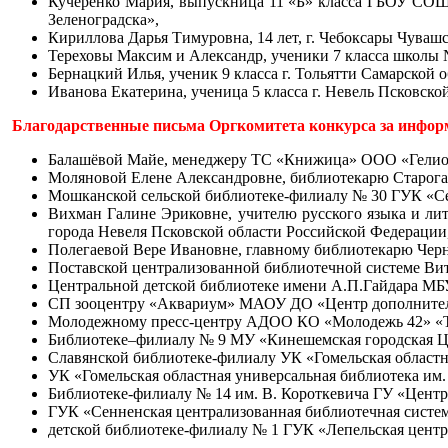
Кучеренко Мария, выпускница 11 «Б» класса ГБОУ СОШ №
Зеленоградска»,
Кириллова Дарья Тимуровна, 14 лет, г. Чебоксары Чуваш
Тереховы Максим и Александр, ученики 7 класса школы №
Бернацкий Илья, ученик 9 класса г. Тольятти Самарской 
Иванова Екатерина, ученица 5 класса г. Невель Псковск
Благодарственные письма Оргкомитета конкурса за инфор
Балашёвой Майе, менеджеру ТС «Книжица» ООО «Гелиос»
Моляновой Елене Александровне, библиотекарю Старога
Мошканской сельской библиотеке-филиалу № 30 ГУК «Сен
Вихман Галине Эриковне, учителю русского языка и л
города Невеля Псковской области Российской Федерации
Полегаевой Вере Ивановне, главному библиотекарю Черн
Поставской централизованной библиотечной системе Вит
Центральной детской библиотеке имени А.П.Гайдара МБ
СП зооцентру «Аквариум» МАОУ ДО «Центр дополнител
Молодежному пресс-центру АДОО КО «Молодежь 42» «Т
Библиотеке–филиалу № 9 МУ «Кинешемская городская Ц
Славянской библиотеке-филиалу УК «Гомельская областн
У
К «Гомельская областная универсальная библиотека им
Библиотеке-филиалу № 14 им. В. Короткевича ГУ «Центр
ГУК «Сенненская централизованная библиотечная систем
детской библиотеке-филиалу № 1 ГУК «Лепельская центр