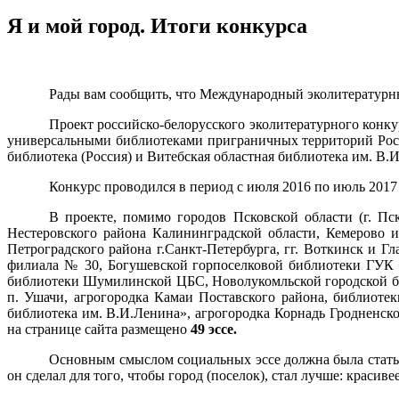
Я и мой город. Итоги конкурса
Рады вам сообщить, что Международный эколитературны
Проект российско-белорусского эколитературного конк
универсальными библиотеками приграничных территорий Росс
библиотека (Россия) и Витебская областная библиотека им. В.И
Конкурс проводился в период с июля 2016 по июль 2017 
В проекте, помимо городов Псковской области (г. Пс
Нестеровского района Калининградской области, Кемерово и
Петроградского района г.Санкт-Петербурга,
г
г. Воткинск и
Гл
филиала № 30,
Богушевской горпоселковой библиотеки
ГУК «
библиотеки Шумилинской ЦБС, Новолукомльской городской би
п. Ушачи, агрогородка Камаи Поставского района, библиот
библиотека им. В.И.Ленина»,
агрогородка Корнадь Гродненско
на странице сайта размещено
49 эссе.
Основным смыслом социальных эссе должна была стать н
он сделал для того, чтобы город (поселок), стал лучше: красиве