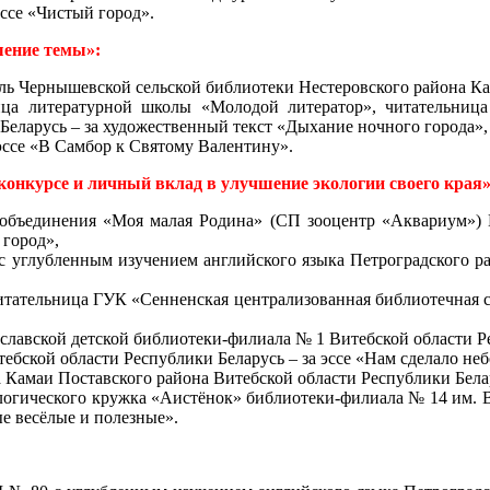
эссе «Чистый город».
шение темы»:
ль Чернышевской сельской библиотеки Нестеровского района Ка
ца литературной школы «Молодой литератор», читательница
Беларусь – за художественный текст «Дыхание ночного города»,
 эссе «В Самбор к Святому Валентину».
онкурсе и личный вклад в улучшение экологии своего края»
я объединения «Моя малая Родина» (СП зооцентр «Аквариум»
 город»,
углубленным изучением английского языка Петроградского ра
тательница ГУК «Сенненская централизованная библиотечная си
лавской детской библиотеки-филиала № 1 Витебской области Рес
тебской области Республики Беларусь – за эссе «Нам сделало неб
амаи Поставского района Витебской области Республики Беларус
ологического кружка «Аистёнок» библиотеки-филиала № 14 им. 
ые весёлые и полезные».