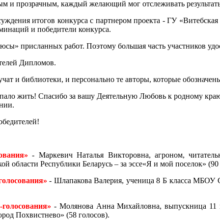
ым и прозрачным, каждый желающий мог отслеживать результаты
суждения итогов конкурса с партнером проекта - ГУ «Витебская
минаций и победители конкурса.
люсы» присланных работ. Поэтому большая часть участников уд
телей Дипломов.
чат и библиотеки, и персонально те авторы, которые обозначен
пало жить! Спасибо за вашу Деятельную Любовь к родному краю 
нии.
обедителей!
ования»
- Маркевич Наталья Викторовна, агроном, читател
й области Республики Беларусь – за эссе«Я и мой поселок» (90 
голосования»
- Шлапакова Валерия, ученица 8 Б класса МБОУ 
-голосования»
- Молянова Анна Михайловна, выпускница 11 
ород Похвистнево» (58 голосов).