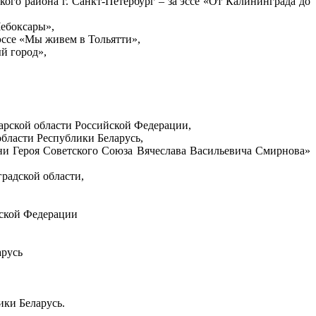
го района г. Санкт-Петербург – за эссе «От Калининграда до
Чебоксары»,
эссе «Мы живем в Тольятти»,
й город»,
рской области Российской Федерации,
бласти Республики Беларусь,
ни Героя Советского Союза Вячеслава Васильевича Смирнова»
радской области,
йской Федерации
арусь
ики Беларусь.