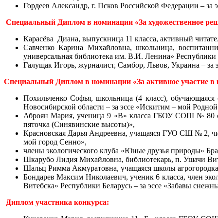
Гордеев Александр, г. Псков Российской Федерации – за 
Специальный Диплом в номинации «За художественное ре
Карасёва Диана, выпускница 11 класса, активный читате
Савченко Карина Михайловна, школьница, воспитанни
универсальная библиотека им. В.И. Ленина» Республики 
Галущак Игорь, журналист, Самбор, Львов, Украина – за
Специальный Диплом в номинации «За активное участие в к
Похильченко Софья, школьница (4 класс), обучающаяс
Новосибирской области – за эссе «Искитим – мой Родной
Аброян Мария, ученица 9 «В» класса ГБОУ СОШ № 80 с 
пяточка (Синявинские высоты)»,
Красновская Дарья Андреевна, учащаяся ГУО СШ № 2, чи
мой город Сенно»,
члены экологического клуба «Юные друзья природы» Брас
Шкарубо
Лидия Михайловна
, библиотекарь, п. Ушачи Ви
Шальц Римма Акмуратовна, учащаяся школы агрогородка К
Бондарев Максим Николаевич, ученик 6 класса, член эк
Витебска» Республики Беларусь – за эссе «Забавы снежн
Диплом участника конкурса: