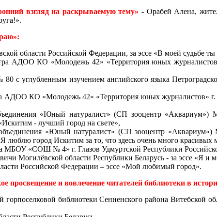
ронний взгляд на раскрываемую тему»
- Орабей Алена, жите
руга!».
раю»:
кой области Российской Федерации, за эссе «В моей судьбе ты 
тра АДОО КО «Молодежь 42» «Территория юных журналистов» 
80 с углубленным изучением английского языка Петроградског
а АДОО КО «Молодежь 42» «Территория юных журналистов» г. Г
 объединения «Юный натуралист» (СП зооцентр «Аквариум»)
«Искитим - лучший город на свете»,
ся объединения «Юный натуралист» (СП зооцентр «Аквариум»
Я люблю город Искитим за то, что здесь очень много красивых 
 МБОУ «СОШ № 4» г. Глазов Удмуртской Республики Российской
вичи Могилёвской области Республики Беларусь - за эссе «Я и 
области Российской Федерации – эссе «Мой любимый город».
е просвещение и вовлечение читателей библиотеки в истори
й горпоселковой библиотеки Сенненского района Витебской обл
бласти Республики Беларусь,