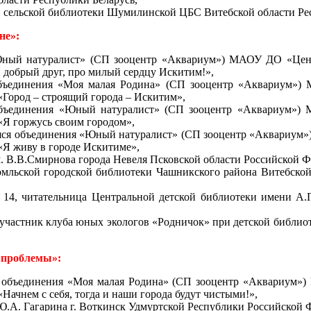
 сельской библиотеки Шумилинской ЦБС Витебской области Респ
не»:
«Юный натуралист» (СП зооцентр «Аквариум») МАОУ ДО «Цент
й добрый друг, про милый сердцу Искитим!»,
объединения «Моя малая Родина» (СП зооцентр «Аквариум»)
«Город – строящий города – Искитим»,
 объединения «Юный натуралист» (СП зооцентр «Аквариум»)
«Я горжусь своим городом»,
аяся объединения «Юный натуралист» (СП зооцентр «Аквариум
«Я живу в городе Искитиме»,
.В.Смирнова города Невеля Псковской области Российской Феде
мльской городской библиотеки Чашникского района Витебской
14, читательница Центральной детской библиотеки имени А.
участник клуба юных экологов «Родничок» при детской библиоте
 проблемы»:
ся объединения «Моя малая Родина» (СП зооцентр «Аквариум»
Начнем с себя, тогда и наши города будут чистыми!»,
А. Гагарина г. Воткинск Удмуртской Республики Российской Ф