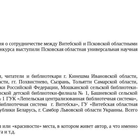
ния о сотрудничестве между Витебской и Псковской областными
курса выступили Псковская областная универсальная научная
и, читатели и библиотекари г. Кинешма Ивановской области,
ти, гг. Похвистнево, Сызрань, Тольятти Самарской области,
ики
Российской Федерации
,
Мошканской сельской библиотеки-
вской детской библиотеки-филиала № 1,
Башневской сельской
1 ГУК «Лепельская централизованная библиотечная система»,
иблиотечная система г. Витебска»,
ГУ «Витебская областная
ублики Беларусь, г. Самбор Львовской области Украины. Всего
или «красивости» места, в котором живет автор, а что именно
 и т.д.