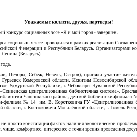
Уважаемые коллеги, друзья, партнеры!
й конкурс социальных эссе «Я и мой город» завершен.
урса социальных эссе проводился в рамках реализации Соглаше
ийской Федерации и Республики Беларусь. Организаторами кон
.Ленина (Беларусь).
года.
ков, Печоры, Себеж, Невель, Остров), приняли участие жител
 Гурьевск Кемеровской области, Искитим Новосибирской облас
азов Удмуртской Республики,
г. Чебоксары Чувашской Республ
Сенненская централизованная библиотечная система»,
Брасла
блиотеки Чашникского района, детской библиотеки-филиала № 
еки-филиала № 14 им. В. Короткевича
ГУ «Централизованная б
й области,
г. Костюковичи Могилёвской области, г. Гомель Респ
е просто констатация фактов наличия экологической проблемы 
е, чище, комфортнее, интереснее с точки зрения проведения досуга