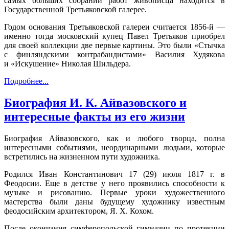
самых больших собраний работ живописца находится в
Государственной Третьяковской галерее.
Годом основания Третьяковской галереи считается 1856-й —
именно тогда московский купец Павел Третьяков приобрел
для своей коллекции две первые картины. Это были «Стычка
с финляндскими контрабандистами» Василия Худякова
и «Искушение» Николая Шильдера.
Подробнее...
Биография И. К. Айвазовского и
интересные факты из его жизни
Биография Айвазовского, как и любого творца, полна
интересными событиями, неординарными людьми, которые
встретились на жизненном пути художника.
Родился Иван Константинович 17 (29) июля 1817 г. в
Феодосии. Еще в детстве у него проявились способности к
музыке и рисованию. Первые уроки художественного
мастерства были даны будущему художнику известным
феодосийским архитектором, Я. Х. Кохом.
После окончания симферопольской гимназии по протекции