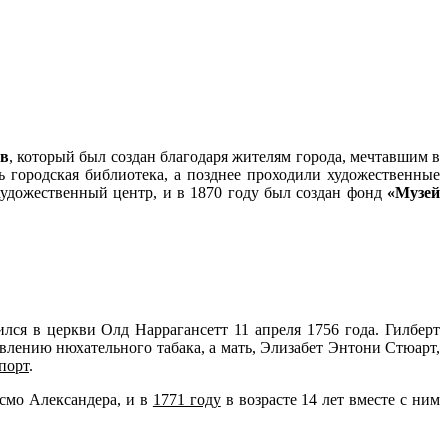
тв
, который был создан благодаря жителям города, мечтавшим в
ь городская библиотека, а позднее проходили художественные
художественный центр, и в 1870 году был создан фонд
«Музей
лся в церкви Олд Наррагансетт 11 апреля 1756 года. Гилберт
овлению нюхательного табака, а мать, Элизабет Энтони Стюарт,
порт
.
смо Александера, и в
1771 году
в возрасте 14 лет вместе с ним