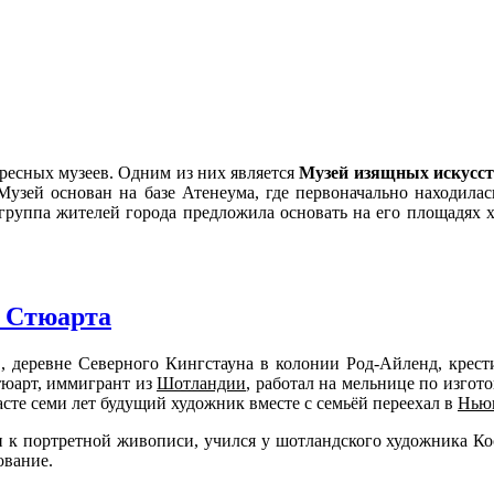
ресных музеев. Одним из них является
Музей изящных искусс
Музей основан на базе Атенеума, где первоначально находилас
, группа жителей города предложила основать на его площадях 
а Стюарта
 , деревне Северного Кингстауна в колонии Род-Айленд, крести
тюарт, иммигрант из
Шотландии
, работал на мельнице по изгот
асте семи лет будущий художник вместе с семьёй переехал в
Нью
 к портретной живописи, учился у шотландского художника Ко
ование.