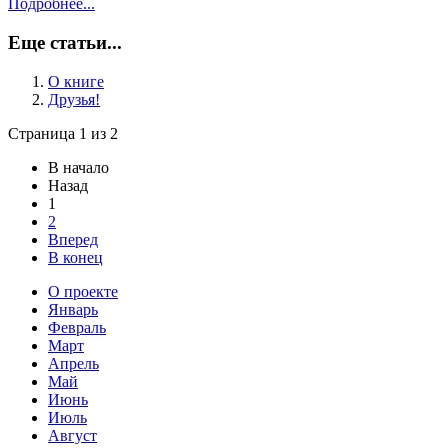
Подробнее...
Еще статьи...
О книге
Друзья!
Страница 1 из 2
В начало
Назад
1
2
Вперед
В конец
О проекте
Январь
Февраль
Март
Апрель
Май
Июнь
Июль
Август