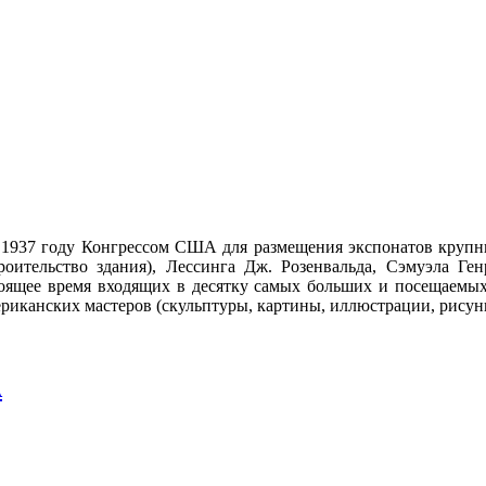
 1937 году Конгрессом США для размещения экспонатов круп
ительство здания), Лессинга Дж. Розенвальда, Сэмуэла Ген
тоящее время входящих в десятку самых больших и посещаемы
риканских мастеров (скульптуры, картины, иллюстрации, рисунки
А