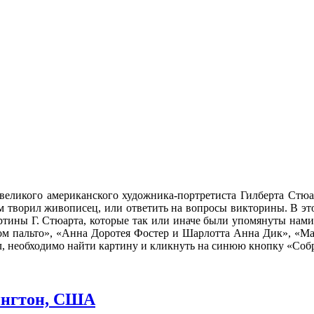
м великого американского художника-портретиста Гилберта Ст
ом творил живописец, или ответить на вопросы викторины. В эт
тины Г. Стюарта, которые так или иначе были упомянуты нам
ом пальто», «Анна Доротея Фостер и Шарлотта Анна Дик», «Ма
азл, необходимо найти картину и кликнуть на синюю кнопку «Собр
ингтон, США