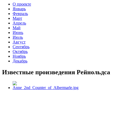
О проекте
Январь
Февраль
Март
Апрель
Май
Июнь
Июль
Август
Сентябрь
Октябрь
Ноябрь
Декабрь
Известные произведения Рейнольдса