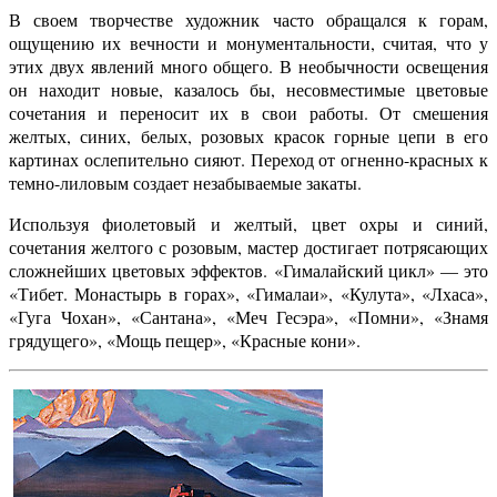
В своем творчестве художник часто обращался к горам,
ощущению их вечности и монументальности, считая, что у
этих двух явлений много общего. В необычности освещения
он находит новые, казалось бы, несовместимые цветовые
сочетания и переносит их в свои работы. От смешения
желтых, синих, белых, розовых красок горные цепи в его
картинах ослепительно сияют. Переход от огненно-красных к
темно-лиловым создает незабываемые закаты.
Используя фиолетовый и желтый, цвет охры и синий,
сочетания желтого с розовым, мастер достигает потрясающих
сложнейших цветовых эффектов. «Гималайский цикл» — это
«Тибет. Монастырь в горах», «Гималаи», «Кулута», «Лхаса»,
«Гуга Чохан», «Сантана», «Меч Гесэра», «Помни», «Знамя
грядущего», «Мощь пещер», «Красные кони».