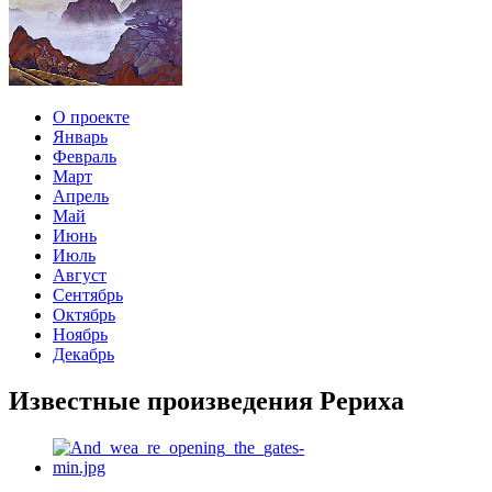
О проекте
Январь
Февраль
Март
Апрель
Май
Июнь
Июль
Август
Сентябрь
Октябрь
Ноябрь
Декабрь
Известные произведения Рериха