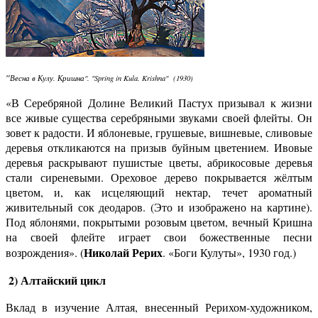
"
Весна в Кулу. Кришна". "Spring in Kula. Krishna" (1930)
«В Серебряной Долине Великий Пастух призывал к жизни
все живые существа серебряными звуками своей флейты. Он
зовет к радости. И яблоневые, грушевые, вишневые, сливовые
деревья откликаются на призыв буйным цветением. Ивовые
деревья раскрывают пушистые цветы, абрикосовые деревья
стали сиреневыми. Ореховое дерево покрывается жёлтым
цветом, и, как исцеляющий нектар, течет ароматный
живительный сок деодаров. (Это и изображено на картине).
Под яблонями, покрытыми розовым цветом, вечный Кришна
на своей флейте играет свои божественные песни
Николай Рерих
возрождения». (
. «Боги Кулуты», 1930 год.)
2) Алтайский цикл
Вклад в изучение Алтая, внесенный Рерихом-художником,