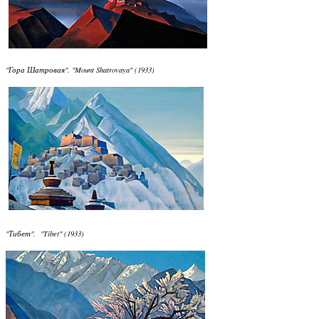
"Гора Шатровая". "Mount Shatrovaya" (1933)
"Тибет". "Tibet" (1933)