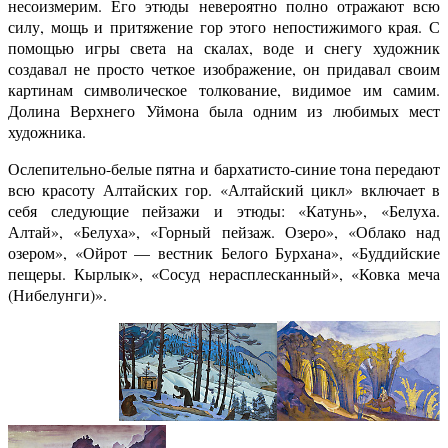
несоизмерим. Его этюды невероятно полно отражают всю
силу, мощь и притяжение гор этого непостижимого края. С
помощью игры света на скалах, воде и снегу художник
создавал не просто четкое изображение, он придавал своим
картинам символическое толкование, видимое им самим.
Долина Верхнего Уймона была одним из любимых мест
художника.
Ослепительно-белые пятна и бархатисто-синие тона передают
всю красоту Алтайских гор. «Алтайский цикл» включает в
себя следующие пейзажи и этюды: «Катунь», «Белуха.
Алтай», «Белуха», «Горный пейзаж. Озеро», «Облако над
озером», «Ойрот — вестник Белого Бурхана», «Буддийские
пещеры. Кырлык», «Сосуд нерасплесканный», «Ковка меча
(Нибелунги)».