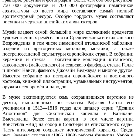
750 000 документов и 700 000 фотографий памятников
архитектуры со всего мира составляют самый полный
архитектурный ресурс. Особую гордость музея составляют
рисунки и чертежи английских архитекторов.
Музей владеет самой большой в мире коллекцией предметов
художественных ремёсел эпохи Средневековья и итальянского
Возрождения, в том числе знаменитой итальянской майолики,
изделий из драгоценных металлов, мозаики, а также
постренессансной скульптуры европейских стран. В собрании
керамики и стекла – богатейшие коллекции китайского,
саксонского (майссенского) и севрского фарфора, стекла Галле
и школы Нанси, фаянсов Джозайи Веджвуда и многое другое.
Имеется собрание по истории европейского и восточного
костюма, книжной иллюстрации, музыкальных инструментов,
оружия всех времён и народов.
В музее экспонируются семь сохранившихся картонов из
десяти, выполненных по эскизам Рафаэля Санти его
учениками в 1513—1516 годах для шпалер серии "Деяния
Апостолов" для Сикстинской капеллы в Ватикане.
Выставлены более сотни картин, в том числе картина
Констебла «Вид на собор в Солсбери из епископского сада».
Часть интерьеров сохраняет исторический характер. Среди
них: Зелёная столовая (1866–1868) работы Филиппа Уэбба и