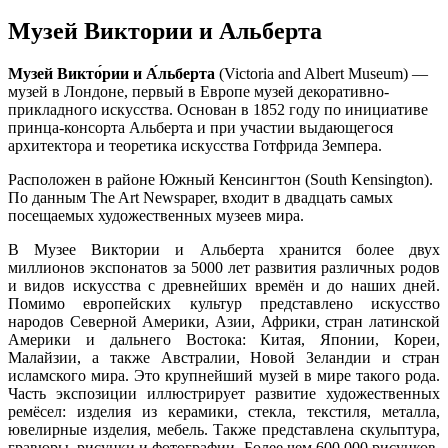
Музей Виктории и Альберта
Музей Викто́рии и А́льберта
(Victoria and Albert Museum) —
музей в Лондоне, первый в Европе музей декоративно-
прикладного искусства. Основан в 1852 году по инициативе
принца-консорта Альберта и при участии выдающегося
архитектора и теоретика искусства Готфрида Земпера.
Расположен в районе Южный Кенсингтон (South Kensington).
По данным The Art Newspaper, входит в двадцать самых
посещаемых художественных музеев мира.
В Музее Виктории и Альберта хранится более двух
миллионов экспонатов за 5000 лет развития различных родов
и видов искусства с древнейших времён и до наших дней.
Помимо европейских культур представлено искусство
народов Северной Америки, Азии, Африки, стран латинской
Америки и дальнего Востока: Китая, Японии, Кореи,
Малайзии, а также Австралии, Новой Зеландии и стран
исламского мира. Это крупнейший музей в мире такого рода.
Часть экспозиции иллюстрирует развитие художественных
ремёсел: изделия из керамики, стекла, текстиля, металла,
ювелирные изделия, мебель. Также представлена скульптура,
гравюры, рисунки и фотографии. Более чем 600 000 рисунков,