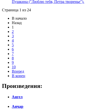
Пушкина ("Люблю тебя, Петра творенье").
Страница 1 из 24
В начало
Назад
1
2
3
4
5
6
7
8
9
10
Вперед
В конец
Произведения:
Ангел
Анчар