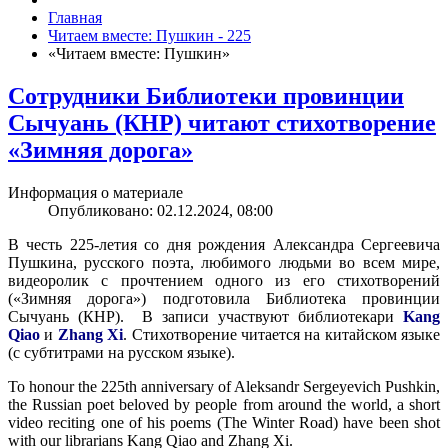
Главная
Читаем вместе: Пушкин - 225
«Читаем вместе: Пушкин»
Сотрудники Библиотеки провинции
Сычуань (КНР) читают стихотворение
«Зимняя дорога»
Информация о материале
Опубликовано: 02.12.2024, 08:00
В честь 225-летия со дня рождения Александра Сергеевича
Пушкина, русского поэта, любимого людьми во всем мире,
видеоролик с прочтением одного из его стихотворений
(«Зимняя дорога») подготовила Библиотека провинции
Сычуань (КНР). В записи участвуют библиотекари
Kang
Qiao
и
Zhang Xi
. Стихотворение читается на китайском языке
(с субтитрами на русском языке).
To honour the 225th anniversary of Aleksandr Sergeyevich Pushkin,
the Russian poet beloved by people from around the world, a short
video reciting one of his poems (The Winter Road) have been shot
with our librarians Kang Qiao and Zhang Xi.