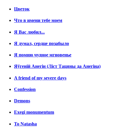
Цветок
Что в имени тебе моем
Я Вас любил...
Я думал, сердце позабыло
Я помню чудное мгновенье
Яўгенiй Анегін (Лiст Тацяны да Анегiна)
A friend of my severe days
Confession
Demons
Exegi monumentum
To Natasha