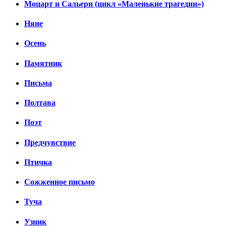
Моцарт и Сальери (цикл «Маленькие трагедии»)
Няне
Осень
Памятник
Письма
Полтава
Поэт
Предчувствие
Птичка
Сожженное письмо
Туча
Узник