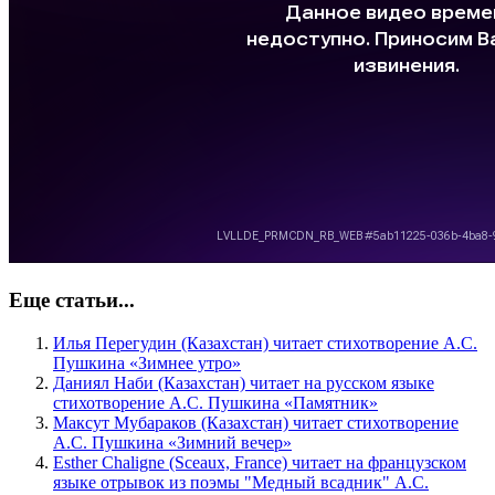
Еще статьи...
Илья Перегудин (Казахстан) читает стихотворение А.С.
Пушкина «Зимнее утро»
Даниял Наби (Казахстан) читает на русском языке
стихотворение А.С. Пушкина «Памятник»
Максут Мубараков (Казахстан) читает стихотворение
А.С. Пушкина «Зимний вечер»
Esther Chaligne (Sceaux, France) читает на французском
языке отрывок из поэмы "Медный всадник" А.С.