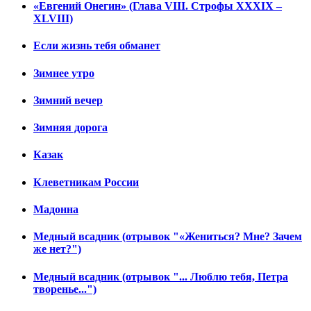
«Евгений Онегин» (Глава VIII. Строфы XXXIX –
XLVIII)
Если жизнь тебя обманет
Зимнее утро
Зимний вечер
Зимняя дорога
Казак
Клеветникам России
Мадонна
Медный всадник (отрывок "«Жениться? Мне? Зачем
же нет?")
Медный всадник (отрывок "... Люблю тебя, Петра
творенье...")