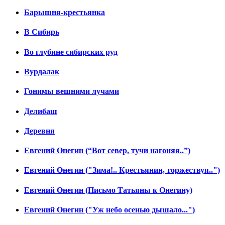
Барышня-крестьянка
В Сибирь
Во глубине сибирских руд
Вурдалак
Гонимы вешними лучами
Делибаш
Деревня
Евгений Онегин (“Вот север, тучи нагоняя..”)
Евгений Онегин ("Зима!.. Крестьянин, торжествуя..")
Евгений Онегин (Письмо Татьяны к Онегину)
Евгений Онегин ("Уж небо осенью дышало...")