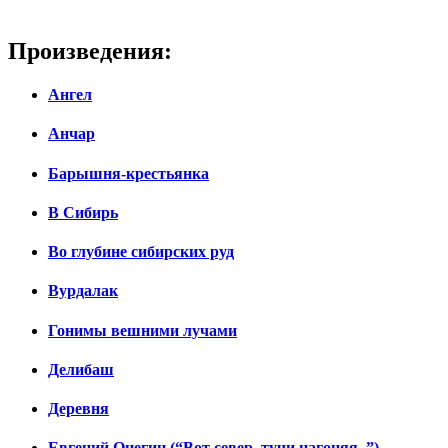
Произведения:
Ангел
Анчар
Барышня-крестьянка
В Сибирь
Во глубине сибирских руд
Вурдалак
Гонимы вешними лучами
Делибаш
Деревня
Евгений Онегин (“Вот север, тучи нагоняя..”)