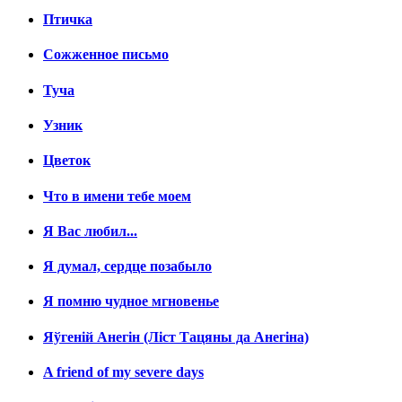
Птичка
Сожженное письмо
Туча
Узник
Цветок
Что в имени тебе моем
Я Вас любил...
Я думал, сердце позабыло
Я помню чудное мгновенье
Яўгенiй Анегін (Лiст Тацяны да Анегiна)
A friend of my severe days