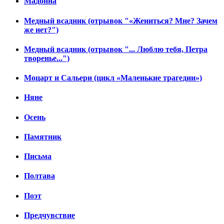
Мадонна
Медный всадник (отрывок "«Жениться? Мне? Зачем
же нет?")
Медный всадник (отрывок "... Люблю тебя, Петра
творенье...")
Моцарт и Сальери (цикл «Маленькие трагедии»)
Няне
Осень
Памятник
Письма
Полтава
Поэт
Предчувствие