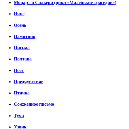
Моцарт и Сальери (цикл «Маленькие трагедии»)
Няне
Осень
Памятник
Письма
Полтава
Поэт
Предчувствие
Птичка
Сожженное письмо
Туча
Узник