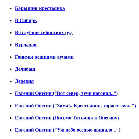
Барышня-крестьянка
В Сибирь
Во глубине сибирских руд
Вурдалак
Гонимы вешними лучами
Делибаш
Деревня
Евгений Онегин (“Вот север, тучи нагоняя..”)
Евгений Онегин ("Зима!.. Крестьянин, торжествуя..")
Евгений Онегин (Письмо Татьяны к Онегину)
Евгений Онегин ("Уж небо осенью дышало...")