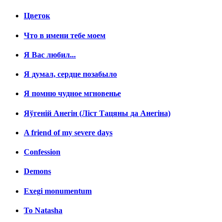
Цветок
Что в имени тебе моем
Я Вас любил...
Я думал, сердце позабыло
Я помню чудное мгновенье
Яўгенiй Анегін (Лiст Тацяны да Анегiна)
A friend of my severe days
Confession
Demons
Exegi monumentum
To Natasha