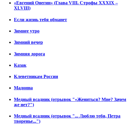
«Евгений Онегин» (Глава VIII. Строфы XXXIX –
XLVIII)
Если жизнь тебя обманет
Зимнее утро
Зимний вечер
Зимняя дорога
Казак
Клеветникам России
Мадонна
Медный всадник (отрывок "«Жениться? Мне? Зачем
же нет?")
Медный всадник (отрывок "... Люблю тебя, Петра
творенье...")