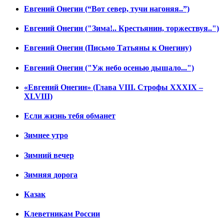
Евгений Онегин (“Вот север, тучи нагоняя..”)
Евгений Онегин ("Зима!.. Крестьянин, торжествуя..")
Евгений Онегин (Письмо Татьяны к Онегину)
Евгений Онегин ("Уж небо осенью дышало...")
«Евгений Онегин» (Глава VIII. Строфы XXXIX –
XLVIII)
Если жизнь тебя обманет
Зимнее утро
Зимний вечер
Зимняя дорога
Казак
Клеветникам России