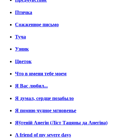
Птичка
Сожженное письмо
Туча
Узник
Цветок
Что в имени тебе моем
Я Вас любил...
Я думал, сердце позабыло
Я помню чудное мгновенье
Яўгенiй Анегін (Лiст Тацяны да Анегiна)
A friend of my severe days