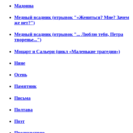
Мадонна
Медный всадник (отрывок "«Жениться? Мне? Зачем
же нет?")
Медный всадник (отрывок "... Люблю тебя, Петра
творенье...")
Моцарт и Сальери (цикл «Маленькие трагедии»)
Няне
Осень
Памятник
Письма
Полтава
Поэт
Предчувствие