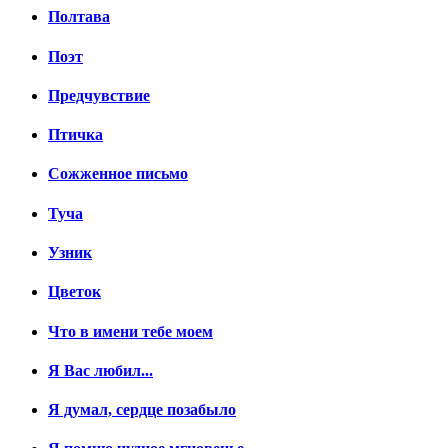
Полтава
Поэт
Предчувствие
Птичка
Сожженное письмо
Туча
Узник
Цветок
Что в имени тебе моем
Я Вас любил...
Я думал, сердце позабыло