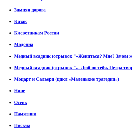
Зимняя дорога
Казак
Клеветникам России
Мадонна
Медный всадник (отрывок "«Жениться? Мне? Зачем ж
Медный всадник (отрывок "... Люблю тебя, Петра твор
Моцарт и Сальери (цикл «Маленькие трагедии»)
Няне
Осень
Памятник
Письма