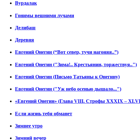
Вурдалак
Гонимы вешними лучами
Делибаш
Деревня
Евгений Онегин (“Вот север, тучи нагоняя..”)
Евгений Онегин ("Зима!.. Крестьянин, торжествуя..")
Евгений Онегин (Письмо Татьяны к Онегину)
Евгений Онегин ("Уж небо осенью дышало...")
«Евгений Онегин» (Глава VIII. Строфы XXXIX – XLVI
Если жизнь тебя обманет
Зимнее утро
Зимний вечер