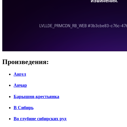
Произведения:
Ангел
Анчар
Барышня-крестьянка
В Сибирь
Во глубине сибирских руд