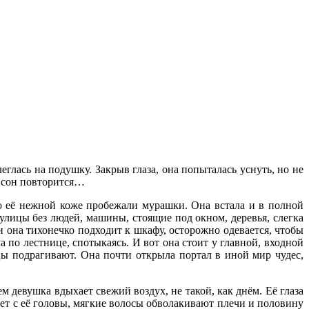
глась на подушку. Закрыв глаза, она попыталась уснуть, но не
то сон повторится…
По её нежной коже пробежали мурашки. Она встала и в полной
 улицы без людей, машины, стоящие под окном, деревья, слегка
и она тихонечко подходит к шкафу, осторожно одевается, чтобы
по лестнице, спотыкаясь. И вот она стоит у главной, входной
ьцы подрагивают. Она почти открыла портал в иной мир чудес,
м девушка вдыхает свежий воздух, не такой, как днём. Её глаза
дает с её головы, мягкие волосы обволакивают плечи и половину