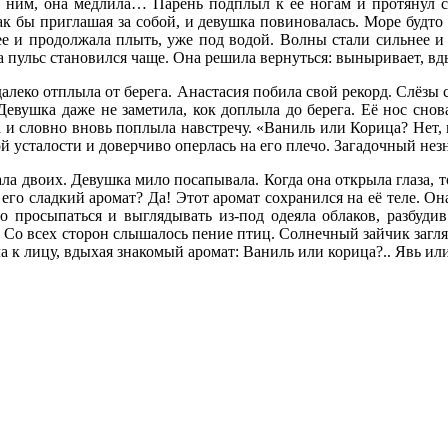
за ним, она медлила… Парень подплыл к её ногам и протянул с
ак бы приглашая за собой, и девушка повиновалась. Море будто м
е и продолжала плыть, уже под водой. Волны стали сильнее и в
 а пульс становился чаще. Она решила вернуться: выныривает, вды
далеко отплыла от берега. Анастасия побила свой рекорд. Слёзы с
 Девушка даже не заметила, кок доплыла до берега. Её нос сно
а и словно вновь поплыла навстречу. «Ваниль или Корица? Нет, 
ой усталости и доверчиво оперлась на его плечо. Загадочный нез
тала двоих. Девушка мило посапывала. Когда она открыла глаза, 
 его сладкий аромат? Да! Этот аромат сохранился на её теле. Он
 просыпаться и выглядывать из-под одеяла облаков, разбуди
. Со всех сторон слышалось пение птиц. Солнечный зайчик загл
к лицу, вдыхая знакомый аромат: Ваниль или корица?.. Явь или 