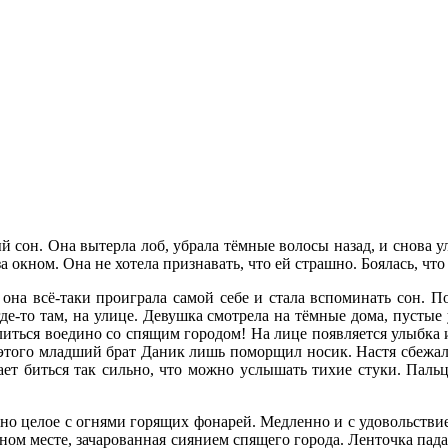
 сон. Она вытерла лоб, убрала тёмные волосы назад, и снова уле
за окном. Она не хотела признавать, что ей страшно. Боялась, ч
 она всё-таки проиграла самой себе и стала вспоминать сон. 
де-то там, на улице. Девушка смотрела на тёмные дома, пустые
слиться воедино со спящим городом! На лице появляется улыбка 
 этого младший брат Даник лишь поморщил носик. Настя сбежала 
нает биться так сильно, что можно услышать тихие стуки. Пал
дно целое с огнями горящих фонарей. Медленно и с удовольствие
одном месте, зачарованная сиянием спящего города. Ленточка па