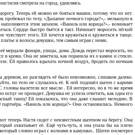
астасия смотрела на город, удивляясь.
дорогу. Теперь ей можно не бояться машин, потому что их нет.
ок пробежал по телу. «Дыхание ночного города?»,- мелькнуло в
е наполняются этим запахом. «Ваниль или корица?»,- возникает
ься. Сердце быстро бьётся в такт. Начинает моросить лёгкий
е чувствует этого. Ей хочется кружиться и кружиться в танце.
т платье и волосы девушки, тем самым играя с ними.
 неё мерцали фонари, улицы, дома. Дождь перестал моросить, но
е в крови. Она не заметила, как поранила их о камни и стекло.
алле. Ей нравилось вдыхать ночной воздух, бродить по ночным
а деревом, но разглядеть её было невозможно, слишком далеко.
уйти, но тело не слушалось её. К ней подошёл шатен с карими
 С головы вылетели все мысли . Ей интересно, но в то же время
 испуг не проходит. Девушка не успела ответить, как одна его
расный танец! Ей показалось, что она даже слышит мелодию. В
её партнёра. «Ваниль или корица?» Они остановились. Немного
от теперь Настя сидит с неизвестным шатеном на берегу. Она
оторый охватывает её. Ещё чуть-чуть, и она упала бы на плечо
у, который словно играл с волнами в камушки.. Шатен посмотрел