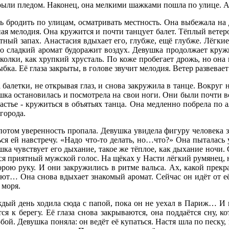
рыли пледом. Наконец, она мелкими шажками пошла по улице. Ан
ь бродить по улицам, осматривать местность. Она выбежала на 
ная мелодия. Она кружится и почти танцует балет. Тёплый ветер
тный запах. Анастасия вдыхает его, глубже, ещё глубже. Лёгки
о сладкий аромат будоражит воздух. Девушка продолжает кружит
олки, как хрупкий хрусталь. По коже пробегает дрожь, но она н
бка. Её глаза закрыты, в голове звучит мелодия. Ветер развевае
 балетки, не открывая глаз, и снова закружила в танце. Вокруг
шка остановилась и посмотрела на свои ноги. Они были почти вс
частье - кружиться в объятьях танца. Она медленно побрела по 
города.
 потом уверенность пропала. Девушка увидела фигуру человека з
ься ей навстречу. «Надо что-то делать, но…что?» Она пыталась 
шка чувствует его дыхание, такое же тёплое, как дыхание ночи.
ся приятный мужской голос. На щёках у Насти лёгкий румянец, но
торою руку. И они закружились в ритме вальса. Ах, какой прек
нцуют… Она снова вдыхает знакомый аромат. Сейчас он идёт от 
 моря.
дый день ходила сюда с папой, пока он не уехал в Париж… И в
я к берегу. Её глаза снова закрываются, она поддаётся сну, к
собой. Девушка поняла: он ведёт её купаться. Настя шла по песк