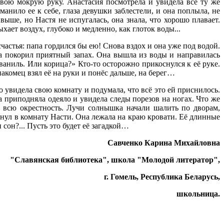
вою мокрую руку. Анастасия посмотрела и увидела всё ту же
анило ее к себе, глаза девушки заблестели, и она поплыла, не
ыше, но Настя не испугалась, она знала, что хорошо плавает.
хает воздух, глубоко и медленно, как глоток воды...
частья: папа гордился бы ею! Снова вздох и она уже под водой.
ва покорил приятный запах. Она вышла из воды и направилась
ваниль. Или корица?» Кто-то осторожно прикоснулся к её руке.
накомец взял её на руки и понёс дальше, на берег…
то увидела свою комнату и подумала, что всё это ей приснилось.
а приподняла одеяло и увидела следы порезов на ногах. Что же
в всю окрестность. Лучи солнышка начали шалить по дворам,
янул в комнату Насти. Она лежала на краю кровати. Её длинные
сон?... Пусть это будет её загадкой…
Савченко Карина Михайловна
"Славянская библиотека", школа "Молодой литератор",
г. Гомель, Республика Беларусь,
школьница.