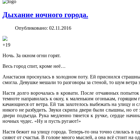
Дыхание ночного города.
Опубликовано: 02.11.2016
+19
Ночь. За окном огни горят.
Весь город спит, кроме неё…
Анастасия проснулась в холодном поту. Ей приснился страшный
смогла. Девушке мешали то разговоры за стеной, то шум ветра 
Настя долго ворочалась в кровати. После отчаянных попыток
темноте направилась к окну, к маленьким огонькам, горящим г
качающиеся от ветра. Ей так захотелось выбежать на улицу и 
никого не разбудить. Звуки скрипа двери были слышны, но от
двери подъезда. Рука медленно тянется к ручке, сердце начи
ночных чудес. «Ну и пусть ругают!»
Настя бежит на улицу города. Теперь-то она точно слилась в о
сияют от счастья. В голове много мыслей, а она всё стоит на 