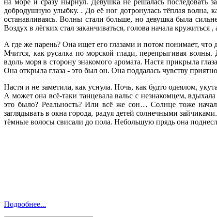
на море и сразу нырнул. Девушка не решалась последовать 
добродушную улыбку. . До её ног дотронулась тёплая волна, к
останавливаясь. Волны стали больше, но девушка была сильне
Воздух в лёгких стал заканчиваться, голова начала кружиться ,
А где же парень? Она ищет его глазами и потом понимает, что 
Мчится, как русалка по морской глади, перепрыгивая волны.
вдоль моря в сторону знакомого аромата. Настя прикрыла глаз
Она открыла глаза - это был он. Она поддалась чувству приятн
Настя и не заметила, как уснула. Ночь, как будто одеялом, уку
А может она всё-таки танцевала вальс с незнакомцем, вдыхала
это было? Реальность? Или всё же сон… Солнце тоже начало
заглядывать в окна города, радуя детей солнечными зайчиками
тёмные волосы свисали до пола. Небольшую прядь она поднесла 
Подробнее...