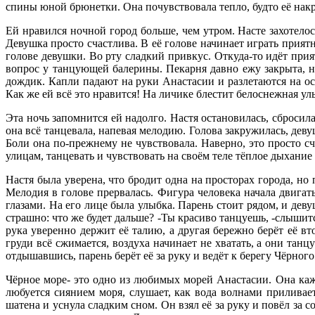
спины юной брюнетки. Она почувствовала тепло, будто её нак
Ей нравился ночной город больше, чем утром. Насте захотелос
Девушка просто счастлива. В её голове начинает играть прият
голове девушки. Во рту сладкий привкус. Откуда-то идёт прия
вопрос у танцующей балерины. Пекарня давно ежу закрыта, н
дождик. Капли падают на руки Анастасии и разлетаются на оск
Как же ей всё это нравится! На личике блестит белоснежная улы
Эта ночь запомнится ей надолго. Настя остановилась, сбросила
она всё танцевала, напевая мелодию. Голова закружилась, деву
Боли она по-прежнему не чувствовала. Наверно, это просто с
улицам, танцевать и чувствовать на своём теле тёплое дыхание 
Настя была уверена, что бродит одна на просторах города, но
Мелодия в голове прервалась. Фигура человека начала двигат
глазами. На его лице была улыбка. Парень стоит рядом, и деву
страшно: что же будет дальше? -Ты красиво танцуешь, -слышит
рука уверенно держит её талию, а другая бережно берёт её в
груди всё сжимается, воздуха начинает не хватать, а они та
отдышавшись, парень берёт её за руку и ведёт к берегу Чёрного
Чёрное море- это одно из любимых морей Анастасии. Она каж
любуется сиянием моря, слушает, как вода волнами приливаетс
шатена и уснула сладким сном. Он взял её за руку и повёл за 