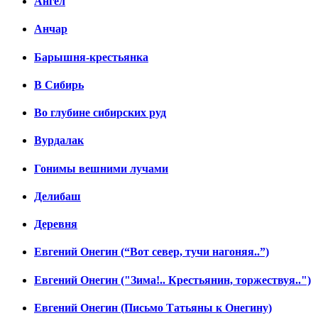
Ангел
Анчар
Барышня-крестьянка
В Сибирь
Во глубине сибирских руд
Вурдалак
Гонимы вешними лучами
Делибаш
Деревня
Евгений Онегин (“Вот север, тучи нагоняя..”)
Евгений Онегин ("Зима!.. Крестьянин, торжествуя..")
Евгений Онегин (Письмо Татьяны к Онегину)