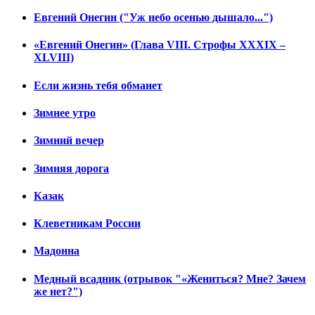
Евгений Онегин ("Уж небо осенью дышало...")
«Евгений Онегин» (Глава VIII. Строфы XXXIX –
XLVIII)
Если жизнь тебя обманет
Зимнее утро
Зимний вечер
Зимняя дорога
Казак
Клеветникам России
Мадонна
Медный всадник (отрывок "«Жениться? Мне? Зачем
же нет?")