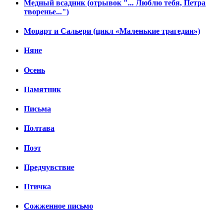
Медный всадник (отрывок "... Люблю тебя, Петра
творенье...")
Моцарт и Сальери (цикл «Маленькие трагедии»)
Няне
Осень
Памятник
Письма
Полтава
Поэт
Предчувствие
Птичка
Сожженное письмо