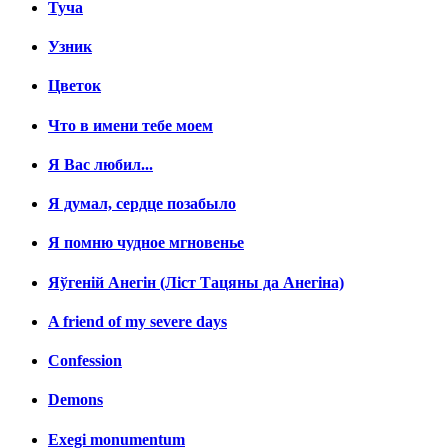
Туча
Узник
Цветок
Что в имени тебе моем
Я Вас любил...
Я думал, сердце позабыло
Я помню чудное мгновенье
Яўгенiй Анегін (Лiст Тацяны да Анегiна)
A friend of my severe days
Confession
Demons
Exegi monumentum