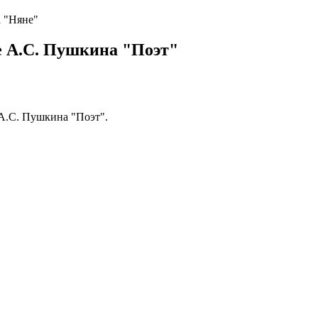
а "Няне"
е А.С. Пушкина "Поэт"
 А.С. Пушкина "Поэт".