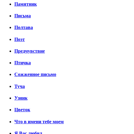
Памятник
Письма
Полтава
Поэт
Предчувствие
Птичка
Сожженное письмо
Туча
Узник
Цветок
Что в имени тебе моем
Я Вас любил...