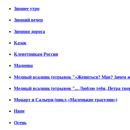
Зимнее утро
Зимний вечер
Зимняя дорога
Казак
Клеветникам России
Мадонна
Медный всадник (отрывок "«Жениться? Мне? Зачем ж
Медный всадник (отрывок "... Люблю тебя, Петра твор
Моцарт и Сальери (цикл «Маленькие трагедии»)
Няне
Осень