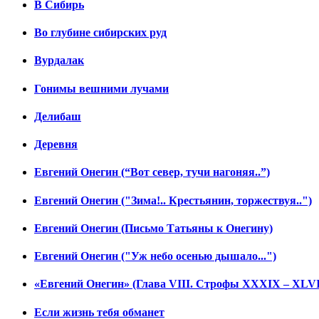
В Сибирь
Во глубине сибирских руд
Вурдалак
Гонимы вешними лучами
Делибаш
Деревня
Евгений Онегин (“Вот север, тучи нагоняя..”)
Евгений Онегин ("Зима!.. Крестьянин, торжествуя..")
Евгений Онегин (Письмо Татьяны к Онегину)
Евгений Онегин ("Уж небо осенью дышало...")
«Евгений Онегин» (Глава VIII. Строфы XXXIX – XLVI
Если жизнь тебя обманет