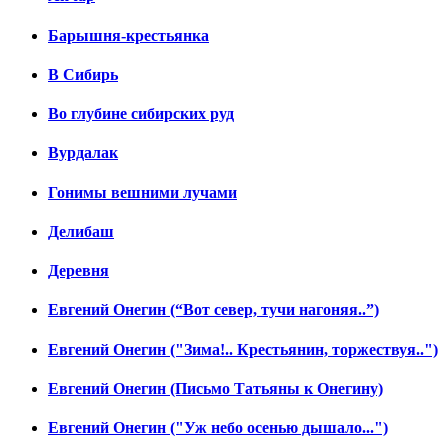
Барышня-крестьянка
В Сибирь
Во глубине сибирских руд
Вурдалак
Гонимы вешними лучами
Делибаш
Деревня
Евгений Онегин (“Вот север, тучи нагоняя..”)
Евгений Онегин ("Зима!.. Крестьянин, торжествуя..")
Евгений Онегин (Письмо Татьяны к Онегину)
Евгений Онегин ("Уж небо осенью дышало...")