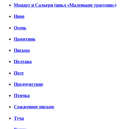
Моцарт и Сальери (цикл «Маленькие трагедии»)
Няне
Осень
Памятник
Письма
Полтава
Поэт
Предчувствие
Птичка
Сожженное письмо
Туча