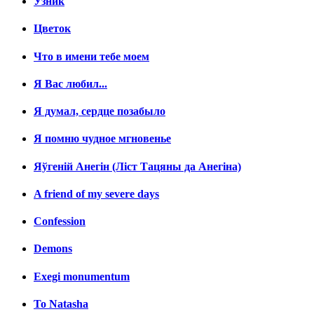
Узник
Цветок
Что в имени тебе моем
Я Вас любил...
Я думал, сердце позабыло
Я помню чудное мгновенье
Яўгенiй Анегін (Лiст Тацяны да Анегiна)
A friend of my severe days
Confession
Demons
Exegi monumentum
To Natasha