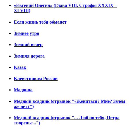
«Евгений Онегин» (Глава VIII. Строфы XXXIX –
XLVIII)
Если жизнь тебя обманет
Зимнее утро
Зимний вечер
Зимняя дорога
Казак
Клеветникам России
Мадонна
Медный всадник (отрывок "«Жениться? Мне? Зачем
же нет?")
Медный всадник (отрывок "... Люблю тебя, Петра
творенье...")