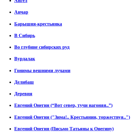
Ангел
Анчар
Барышня-крестьянка
В Сибирь
Во глубине сибирских руд
Вурдалак
Гонимы вешними лучами
Делибаш
Деревня
Евгений Онегин (“Вот север, тучи нагоняя..”)
Евгений Онегин ("Зима!.. Крестьянин, торжествуя..")
Евгений Онегин (Письмо Татьяны к Онегину)