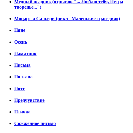
Медный всадник (отрывок "... Люблю тебя, Петра
творенье...")
Моцарт и Сальери (цикл «Маленькие трагедии»)
Няне
Осень
Памятник
Письма
Полтава
Поэт
Предчувствие
Птичка
Сожженное письмо