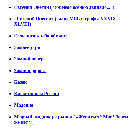
Евгений Онегин ("Уж небо осенью дышало...")
«Евгений Онегин» (Глава VIII. Строфы XXXIX –
XLVIII)
Если жизнь тебя обманет
Зимнее утро
Зимний вечер
Зимняя дорога
Казак
Клеветникам России
Мадонна
Медный всадник (отрывок "«Жениться? Мне? Зачем
же нет?")