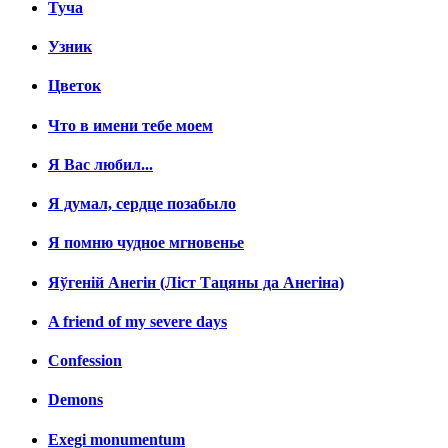
Туча
Узник
Цветок
Что в имени тебе моем
Я Вас любил...
Я думал, сердце позабыло
Я помню чудное мгновенье
Яўгенiй Анегін (Лiст Тацяны да Анегiна)
A friend of my severe days
Confession
Demons
Exegi monumentum