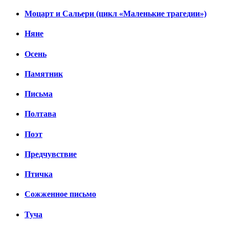
Моцарт и Сальери (цикл «Маленькие трагедии»)
Няне
Осень
Памятник
Письма
Полтава
Поэт
Предчувствие
Птичка
Сожженное письмо
Туча