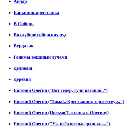
Анчар
Барышня-крестьянка
В Сибирь
Во глубине сибирских руд
Вурдалак
Гонимы вешними лучами
Делибаш
Деревня
Евгений Онегин (“Вот север, тучи нагоняя..”)
Евгений Онегин ("Зима!.. Крестьянин, торжествуя..")
Евгений Онегин (Письмо Татьяны к Онегину)
Евгений Онегин ("Уж небо осенью дышало...")