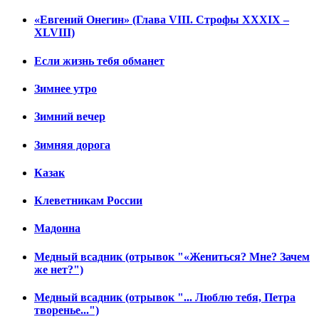
«Евгений Онегин» (Глава VIII. Строфы XXXIX –
XLVIII)
Если жизнь тебя обманет
Зимнее утро
Зимний вечер
Зимняя дорога
Казак
Клеветникам России
Мадонна
Медный всадник (отрывок "«Жениться? Мне? Зачем
же нет?")
Медный всадник (отрывок "... Люблю тебя, Петра
творенье...")