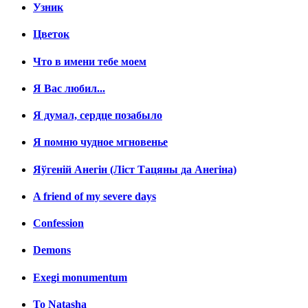
Узник
Цветок
Что в имени тебе моем
Я Вас любил...
Я думал, сердце позабыло
Я помню чудное мгновенье
Яўгенiй Анегін (Лiст Тацяны да Анегiна)
A friend of my severe days
Confession
Demons
Exegi monumentum
To Natasha