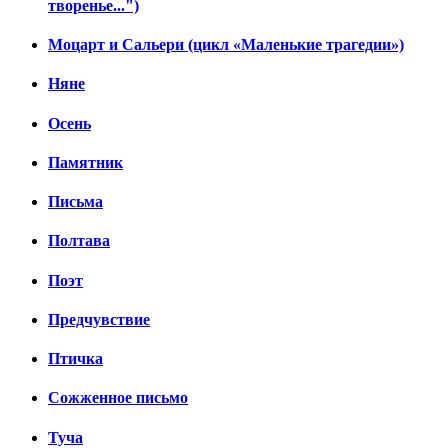
творенье...")
Моцарт и Сальери (цикл «Маленькие трагедии»)
Няне
Осень
Памятник
Письма
Полтава
Поэт
Предчувствие
Птичка
Сожженное письмо
Туча