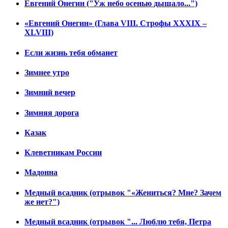
Евгений Онегин ("Уж небо осенью дышало...")
«Евгений Онегин» (Глава VIII. Строфы XXXIX –
XLVIII)
Если жизнь тебя обманет
Зимнее утро
Зимний вечер
Зимняя дорога
Казак
Клеветникам России
Мадонна
Медный всадник (отрывок "«Жениться? Мне? Зачем
же нет?")
Медный всадник (отрывок "... Люблю тебя, Петра