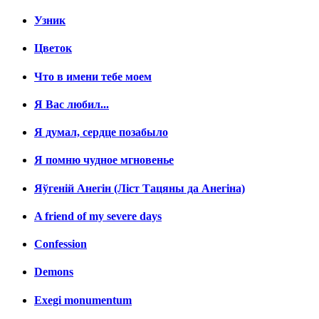
Узник
Цветок
Что в имени тебе моем
Я Вас любил...
Я думал, сердце позабыло
Я помню чудное мгновенье
Яўгенiй Анегін (Лiст Тацяны да Анегiна)
A friend of my severe days
Confession
Demons
Exegi monumentum