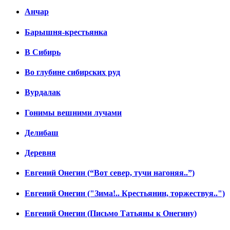
Анчар
Барышня-крестьянка
В Сибирь
Во глубине сибирских руд
Вурдалак
Гонимы вешними лучами
Делибаш
Деревня
Евгений Онегин (“Вот север, тучи нагоняя..”)
Евгений Онегин ("Зима!.. Крестьянин, торжествуя..")
Евгений Онегин (Письмо Татьяны к Онегину)