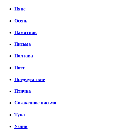
Няне
Осень
Памятник
Письма
Полтава
Поэт
Предчувствие
Птичка
Сожженное письмо
Туча
Узник