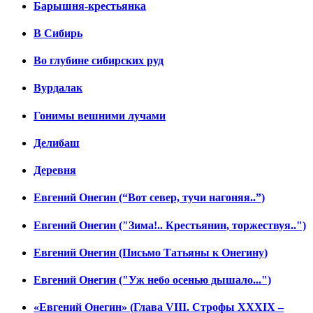
Барышня-крестьянка
В Сибирь
Во глубине сибирских руд
Вурдалак
Гонимы вешними лучами
Делибаш
Деревня
Евгений Онегин (“Вот север, тучи нагоняя..”)
Евгений Онегин ("Зима!.. Крестьянин, торжествуя..")
Евгений Онегин (Письмо Татьяны к Онегину)
Евгений Онегин ("Уж небо осенью дышало...")
«Евгений Онегин» (Глава VIII. Строфы XXXIX –