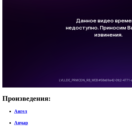
Произведения:
Ангел
Анчар