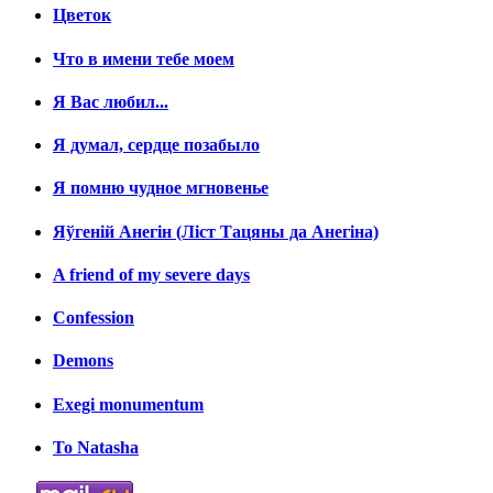
Цветок
Что в имени тебе моем
Я Вас любил...
Я думал, сердце позабыло
Я помню чудное мгновенье
Яўгенiй Анегін (Лiст Тацяны да Анегiна)
A friend of my severe days
Confession
Demons
Exegi monumentum
To Natasha