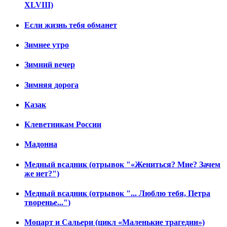
XLVIII)
Если жизнь тебя обманет
Зимнее утро
Зимний вечер
Зимняя дорога
Казак
Клеветникам России
Мадонна
Медный всадник (отрывок "«Жениться? Мне? Зачем
же нет?")
Медный всадник (отрывок "... Люблю тебя, Петра
творенье...")
Моцарт и Сальери (цикл «Маленькие трагедии»)