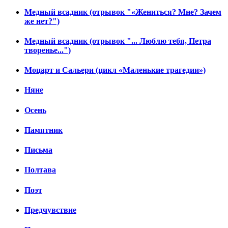
Медный всадник (отрывок "«Жениться? Мне? Зачем
же нет?")
Медный всадник (отрывок "... Люблю тебя, Петра
творенье...")
Моцарт и Сальери (цикл «Маленькие трагедии»)
Няне
Осень
Памятник
Письма
Полтава
Поэт
Предчувствие