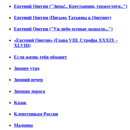
Евгений Онегин ("Зима!.. Крестьянин, торжествуя..")
Евгений Онегин (Письмо Татьяны к Онегину)
Евгений Онегин ("Уж небо осенью дышало...")
«Евгений Онегин» (Глава VIII. Строфы XXXIX –
XLVIII)
Если жизнь тебя обманет
Зимнее утро
Зимний вечер
Зимняя дорога
Казак
Клеветникам России
Мадонна