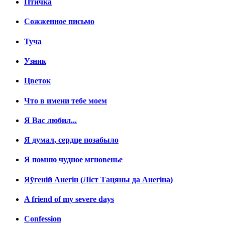
Птичка
Сожженное письмо
Туча
Узник
Цветок
Что в имени тебе моем
Я Вас любил...
Я думал, сердце позабыло
Я помню чудное мгновенье
Яўгенiй Анегін (Лiст Тацяны да Анегiна)
A friend of my severe days
Confession