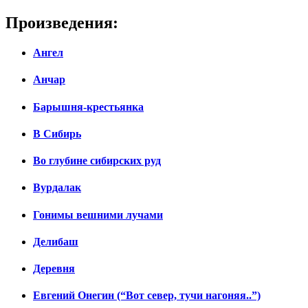
Произведения:
Ангел
Анчар
Барышня-крестьянка
В Сибирь
Во глубине сибирских руд
Вурдалак
Гонимы вешними лучами
Делибаш
Деревня
Евгений Онегин (“Вот север, тучи нагоняя..”)